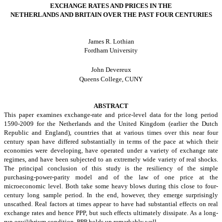
EXCHANGE RATES AND PRICES IN THE
NETHERLANDS
AND BRITAIN OVER THE PAST FOUR CENTURIES
James R. Lothian
Fordham
University
John Devereux
Queens
College
, CUNY
ABSTRACT
This paper examines exchange-rate and price-level data for the long period
1590-2009 for the Netherlands and the United Kingdom (earlier the Dutch
Republic and England), countries that at various times over this near four
century span have differed substantially in terms of the pace at which their
economies were developing, have operated under a variety of exchange rate
regimes, and have been subjected to an extremely wide variety of real shocks.
The principal conclusion of this study is the resiliency of the simple
purchasing-power-parity model and of the law of one price at the
microeconomic level. Both take some heavy blows during this close to four-
century long sample period. In the end, however, they emerge surprisingly
unscathed. Real factors at times appear to have had substantial effects on real
exchange rates and hence PPP, but such effects ultimately dissipate. As a long-
run equilibrium condition, PPP holds up remarkably well.