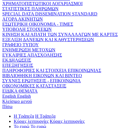
ΧΡΗΜΑΤΟΠΙΣΤΩΤΙΚΟΙ ΛΟΓΑΡΙΑΣΜΟΙ
ΣΤΑΤΙΣΤΙΚΕΣ ΠΛΗΡΩΜΩΝ
SPECIAL DATA DISSEMINATION STANDARD
ΑΓΟΡΑ ΑΚΙΝΗΤΩΝ
ΕΣΩΤΕΡΙΚΗ ΟΙΚΟΝΟΜΙΑ - ΤΙΜΕΣ
ΥΠΟΒΟΛΗ ΣΤΟΙΧΕΙΩΝ
ΚΙΝΗΣΗ ΚΑΙ ΑΠΑΤΗ ΤΩΝ ΣΥΝΑΛΛΑΓΩΝ ΜΕ ΚΑΡΤΕΣ
ΕΞΕΛΙΞΗ ΔΑΝΕΙΩΝ ΚΑΙ ΚΑΘΥΣΤΕΡΗΣΕΩΝ
ΓΡΑΦΕΙΟ ΤΥΠΟΥ
ΕΝΗΜΕΡΩΣΗ ΜΕΤΟΧΩΝ
ΕΥΚΑΙΡΙΕΣ ΑΠΑΣΧΟΛΗΣΗΣ
ΕΚΔΗΛΩΣΕΙΣ
ΕΠΕΞΗΓΗΣΕΙΣ
ΠΛΗΡΟΦΟΡΙΕΣ ΚΑΙ ΣΤΟΙΧΕΙΑ ΕΠΙΚΟΙΝΩΝΙΑΣ
ΒΙΒΛΙΟΘΗΚΗ ΕΙΚΟΝΩΝ ΚΑΙ ΒΙΝΤΕΟ
ΣΥΧΝΕΣ ΕΡΩΤΗΣΕΙΣ - ΕΠΙΚΟΙΝΩΝΙΑ
ΟΙΚΟΝΟΜΙΚΕΣ ΚΑΤΑΣΤΑΣΕΙΣ
ΕΙΔΙΚΑ ΘΕΜΑΤΑ
English
English
Κλείσιμο μενού
Πίσω
Η Τράπεζα
Η Τράπεζα
Κύριες λειτουργίες
Κύριες λειτουργίες
Το ευρώ
Το ευρώ