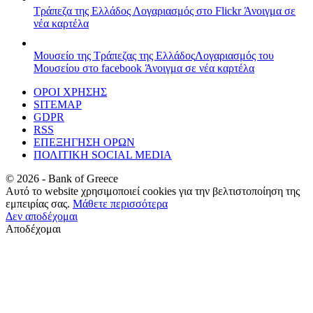
Τράπεζα της Ελλάδος
Λογαριασμός στο Flickr
Άνοιγμα σε
νέα καρτέλα
Μουσείο της Τράπεζας της Ελλάδος
Λογαριασμός του
Μουσείου στο facebook
Άνοιγμα σε νέα καρτέλα
ΟΡΟΙ ΧΡΗΣΗΣ
SITEMAP
GDPR
RSS
ΕΠΕΞΗΓΗΣΗ ΟΡΩΝ
ΠΟΛΙΤΙΚΗ SOCIAL MEDIA
©
2026
- Bank of Greece
Αυτό το website χρησιμοποιεί cookies για την βελτιστοποίηση της
εμπειρίας σας.
Μάθετε περισσότερα
Δεν αποδέχομαι
Αποδέχομαι