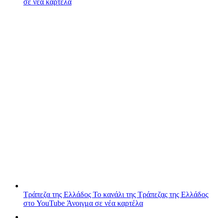
σε νέα καρτέλα
Τράπεζα της Ελλάδος
Το κανάλι της Τράπεζας της Ελλάδος
στο YouTube
Άνοιγμα σε νέα καρτέλα