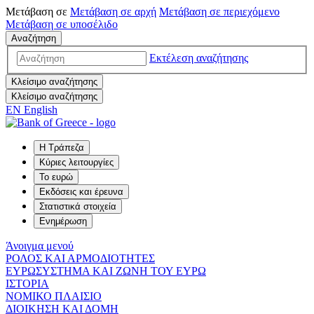
Μετάβαση σε
Μετάβαση σε
αρχή
Μετάβαση σε
περιεχόμενο
Μετάβαση σε
υποσέλιδο
Αναζήτηση
Εκτέλεση αναζήτησης
Κλείσιμο αναζήτησης
Κλείσιμο αναζήτησης
EN
English
Η Τράπεζα
Κύριες λειτουργίες
Το ευρώ
Εκδόσεις και έρευνα
Στατιστικά στοιχεία
Ενημέρωση
Άνοιγμα μενού
ΡΟΛΟΣ ΚΑΙ ΑΡΜΟΔΙΟΤΗΤΕΣ
ΕΥΡΩΣΥΣΤΗΜΑ ΚΑΙ ΖΩΝΗ ΤΟΥ ΕΥΡΩ
ΙΣΤΟΡΙΑ
ΝΟΜΙΚΟ ΠΛΑΙΣΙΟ
ΔΙΟΙΚΗΣΗ ΚΑΙ ΔΟΜΗ