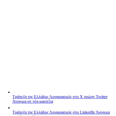
Τράπεζα της Ελλάδος
Λογαριασμός στο X πρώην Twitter
Άνοιγμα σε νέα καρτέλα
Τράπεζα της Ελλάδος
Λογαριασμός στο LinkedIn
Άνοιγμα