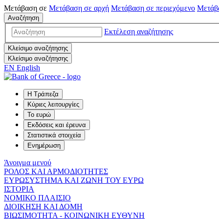
Μετάβαση σε
Μετάβαση σε
αρχή
Μετάβαση σε
περιεχόμενο
Μετάβ
Αναζήτηση
Εκτέλεση αναζήτησης
Κλείσιμο αναζήτησης
Κλείσιμο αναζήτησης
EN
English
Η Τράπεζα
Κύριες λειτουργίες
Το ευρώ
Εκδόσεις και έρευνα
Στατιστικά στοιχεία
Ενημέρωση
Άνοιγμα μενού
ΡΟΛΟΣ ΚΑΙ ΑΡΜΟΔΙΟΤΗΤΕΣ
ΕΥΡΩΣΥΣΤΗΜΑ ΚΑΙ ΖΩΝΗ ΤΟΥ ΕΥΡΩ
ΙΣΤΟΡΙΑ
ΝΟΜΙΚΟ ΠΛΑΙΣΙΟ
ΔΙΟΙΚΗΣΗ ΚΑΙ ΔΟΜΗ
ΒΙΩΣΙΜΟΤΗΤΑ - ΚΟΙΝΩΝΙΚΗ ΕΥΘΥΝΗ