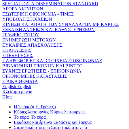
SPECIAL DATA DISSEMINATION STANDARD
ΑΓΟΡΑ ΑΚΙΝΗΤΩΝ
ΕΣΩΤΕΡΙΚΗ ΟΙΚΟΝΟΜΙΑ - ΤΙΜΕΣ
ΥΠΟΒΟΛΗ ΣΤΟΙΧΕΙΩΝ
ΚΙΝΗΣΗ ΚΑΙ ΑΠΑΤΗ ΤΩΝ ΣΥΝΑΛΛΑΓΩΝ ΜΕ ΚΑΡΤΕΣ
ΕΞΕΛΙΞΗ ΔΑΝΕΙΩΝ ΚΑΙ ΚΑΘΥΣΤΕΡΗΣΕΩΝ
ΓΡΑΦΕΙΟ ΤΥΠΟΥ
ΕΝΗΜΕΡΩΣΗ ΜΕΤΟΧΩΝ
ΕΥΚΑΙΡΙΕΣ ΑΠΑΣΧΟΛΗΣΗΣ
ΕΚΔΗΛΩΣΕΙΣ
ΕΠΕΞΗΓΗΣΕΙΣ
ΠΛΗΡΟΦΟΡΙΕΣ ΚΑΙ ΣΤΟΙΧΕΙΑ ΕΠΙΚΟΙΝΩΝΙΑΣ
ΒΙΒΛΙΟΘΗΚΗ ΕΙΚΟΝΩΝ ΚΑΙ ΒΙΝΤΕΟ
ΣΥΧΝΕΣ ΕΡΩΤΗΣΕΙΣ - ΕΠΙΚΟΙΝΩΝΙΑ
ΟΙΚΟΝΟΜΙΚΕΣ ΚΑΤΑΣΤΑΣΕΙΣ
ΕΙΔΙΚΑ ΘΕΜΑΤΑ
English
English
Κλείσιμο μενού
Πίσω
Η Τράπεζα
Η Τράπεζα
Κύριες λειτουργίες
Κύριες λειτουργίες
Το ευρώ
Το ευρώ
Εκδόσεις και έρευνα
Εκδόσεις και έρευνα
Στατιστικά στοιχεία
Στατιστικά στοιχεία