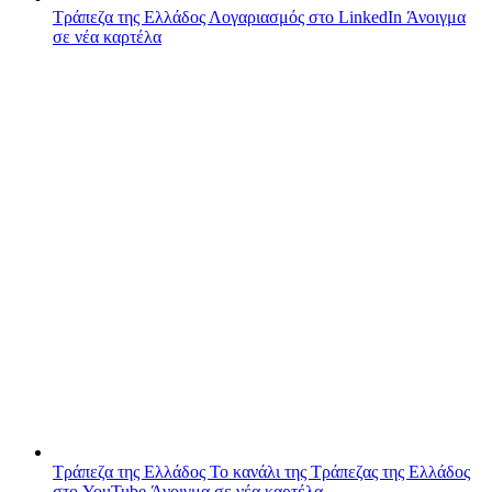
Τράπεζα της Ελλάδος
Λογαριασμός στο LinkedIn
Άνοιγμα
σε νέα καρτέλα
Τράπεζα της Ελλάδος
Το κανάλι της Τράπεζας της Ελλάδος
στο YouTube
Άνοιγμα σε νέα καρτέλα