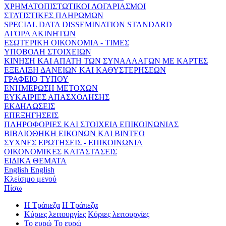
ΧΡΗΜΑΤΟΠΙΣΤΩΤΙΚΟΙ ΛΟΓΑΡΙΑΣΜΟΙ
ΣΤΑΤΙΣΤΙΚΕΣ ΠΛΗΡΩΜΩΝ
SPECIAL DATA DISSEMINATION STANDARD
ΑΓΟΡΑ ΑΚΙΝΗΤΩΝ
ΕΣΩΤΕΡΙΚΗ ΟΙΚΟΝΟΜΙΑ - ΤΙΜΕΣ
ΥΠΟΒΟΛΗ ΣΤΟΙΧΕΙΩΝ
ΚΙΝΗΣΗ ΚΑΙ ΑΠΑΤΗ ΤΩΝ ΣΥΝΑΛΛΑΓΩΝ ΜΕ ΚΑΡΤΕΣ
ΕΞΕΛΙΞΗ ΔΑΝΕΙΩΝ ΚΑΙ ΚΑΘΥΣΤΕΡΗΣΕΩΝ
ΓΡΑΦΕΙΟ ΤΥΠΟΥ
ΕΝΗΜΕΡΩΣΗ ΜΕΤΟΧΩΝ
ΕΥΚΑΙΡΙΕΣ ΑΠΑΣΧΟΛΗΣΗΣ
ΕΚΔΗΛΩΣΕΙΣ
ΕΠΕΞΗΓΗΣΕΙΣ
ΠΛΗΡΟΦΟΡΙΕΣ ΚΑΙ ΣΤΟΙΧΕΙΑ ΕΠΙΚΟΙΝΩΝΙΑΣ
ΒΙΒΛΙΟΘΗΚΗ ΕΙΚΟΝΩΝ ΚΑΙ ΒΙΝΤΕΟ
ΣΥΧΝΕΣ ΕΡΩΤΗΣΕΙΣ - ΕΠΙΚΟΙΝΩΝΙΑ
ΟΙΚΟΝΟΜΙΚΕΣ ΚΑΤΑΣΤΑΣΕΙΣ
ΕΙΔΙΚΑ ΘΕΜΑΤΑ
English
English
Κλείσιμο μενού
Πίσω
Η Τράπεζα
Η Τράπεζα
Κύριες λειτουργίες
Κύριες λειτουργίες
Το ευρώ
Το ευρώ