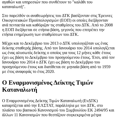
αγαθών και υπηρεσιών που συνθέτουν το "καλάθι του
καταναλωτή".
Στο παρελθόν οι αναθεωρήσεις του ΔΤΚ βασίζονταν στις Έρευνες
Οικογενειακών Προϋπολογισμών (ΕΟΠ) οι οποίες διεξάγονταν
ανά πενταετία και καθόριζαν τις σταθμίσεις του ΔΤΚ. Από το 2008
η ΕΟΠ διεξάγεται σε ετήσια βάση, γεγονός που επιτρέπει την
ετήσια ενημέρωση των σταθμίσεων του ΔΤΚ.
Μέχρι και το Δεκέμβριο του 2013 ο ΔΤΚ υπολογιζόταν ως ένας
δείκτης σταθερής βάσης. Από τον Ιανουάριο του 2014 υπολογίζεται
ως ένας αλυσωτός δείκτης ο οποίος για τους 12 μήνες κάθε έτους
έχει ως βάση το Δεκέμβριο του προηγούμενου έτους. Έτσι, από τον
Ιανουάριο του 2014 ο ΔΤΚ έχει ως βάση το Δεκέμβριο του
προηγούμενου έτους και διατίθεται σε μηνιαία βάση από το 1959
με έτος αναφοράς το έτος 2020.
Ο Εναρμονισμένος Δείκτης Τιμών
Καταναλωτή
Ο Εναρμονισμένος Δείκτης Τιμών Καταναλωτή (ΕνΔΤΚ)
καταρτίζεται από την ΕΛΣΤΑΤ, παράλληλα με τον ΔΤΚ, στο
πλαίσιο του βασικού Κανονισμού του Συμβουλίου ΕΚ 2494/95 και
άλλων 11 Κανονισμών που θεσπίζουν συγκεκριμένα μέτρα