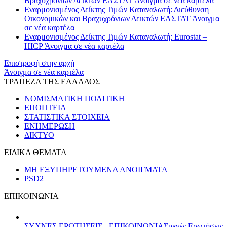
Βραχυχρόνιων Δεικτών ΕΛΣΤΑΤ
Άνοιγμα σε νέα καρτέλα
Εναρμονισμένος Δείκτης Τιμών Καταναλωτή: Διεύθυνση
Οικονομικών και Βραχυχρόνιων Δεικτών ΕΛΣΤΑΤ
Άνοιγμα
σε νέα καρτέλα
Εναρμονισμένος Δείκτης Τιμών Καταναλωτή: Eurostat –
HICP
Άνοιγμα σε νέα καρτέλα
Επιστροφή στην αρχή
Άνοιγμα σε νέα καρτέλα
ΤΡΑΠΕΖΑ ΤΗΣ ΕΛΛΑΔΟΣ
ΝΟΜΙΣΜΑΤΙΚΗ ΠΟΛΙΤΙΚΗ
ΕΠΟΠΤΕΙΑ
ΣΤΑΤΙΣΤΙΚΑ ΣΤΟΙΧΕΙΑ
ΕΝΗΜΕΡΩΣΗ
ΔΙΚΤΥΟ
ΕΙΔΙΚΑ ΘΕΜΑΤΑ
ΜΗ ΕΞΥΠΗΡΕΤΟΥΜΕΝΑ ΑΝΟΙΓΜΑΤΑ
PSD2
ΕΠΙΚΟΙΝΩΝΙΑ
ΣΥΧΝΕΣ ΕΡΩΤΗΣΕΙΣ - ΕΠΙΚΟΙΝΩΝΙΑ
Συχνές Ερωτήσεις