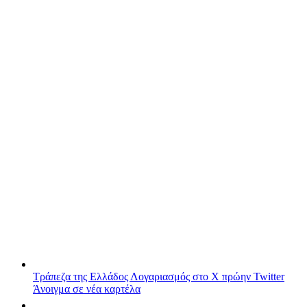
Τράπεζα της Ελλάδος
Λογαριασμός στο X πρώην Twitter
Άνοιγμα σε νέα καρτέλα