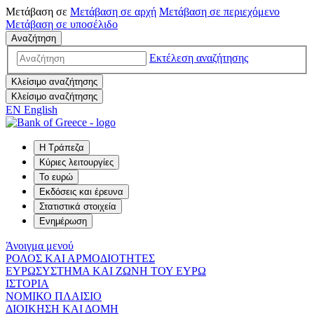
Μετάβαση σε
Μετάβαση σε
αρχή
Μετάβαση σε
περιεχόμενο
Μετάβαση σε
υποσέλιδο
Αναζήτηση
Εκτέλεση αναζήτησης
Κλείσιμο αναζήτησης
Κλείσιμο αναζήτησης
EN
English
Η Τράπεζα
Κύριες λειτουργίες
Το ευρώ
Εκδόσεις και έρευνα
Στατιστικά στοιχεία
Ενημέρωση
Άνοιγμα μενού
ΡΟΛΟΣ ΚΑΙ ΑΡΜΟΔΙΟΤΗΤΕΣ
ΕΥΡΩΣΥΣΤΗΜΑ ΚΑΙ ΖΩΝΗ ΤΟΥ ΕΥΡΩ
ΙΣΤΟΡΙΑ
ΝΟΜΙΚΟ ΠΛΑΙΣΙΟ
ΔΙΟΙΚΗΣΗ ΚΑΙ ΔΟΜΗ