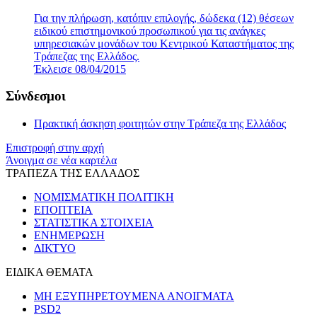
Για την πλήρωση, κατόπιν επιλογής, δώδεκα (12) θέσεων
ειδικού επιστημονικού προσωπικού για τις ανάγκες
υπηρεσιακών μονάδων του Κεντρικού Καταστήματος της
Τράπεζας της Ελλάδος.
Έκλεισε 08/04/2015
Σύνδεσμοι
Πρακτική άσκηση φοιτητών στην Τράπεζα της Ελλάδος
Επιστροφή στην αρχή
Άνοιγμα σε νέα καρτέλα
ΤΡΑΠΕΖΑ ΤΗΣ ΕΛΛΑΔΟΣ
ΝΟΜΙΣΜΑΤΙΚΗ ΠΟΛΙΤΙΚΗ
ΕΠΟΠΤΕΙΑ
ΣΤΑΤΙΣΤΙΚΑ ΣΤΟΙΧΕΙΑ
ΕΝΗΜΕΡΩΣΗ
ΔΙΚΤΥΟ
ΕΙΔΙΚΑ ΘΕΜΑΤΑ
ΜΗ ΕΞΥΠΗΡΕΤΟΥΜΕΝΑ ΑΝΟΙΓΜΑΤΑ
PSD2