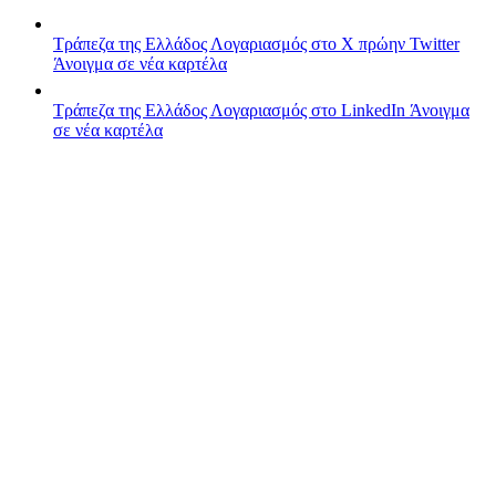
Τράπεζα της Ελλάδος
Λογαριασμός στο X πρώην Twitter
Άνοιγμα σε νέα καρτέλα
Τράπεζα της Ελλάδος
Λογαριασμός στο LinkedIn
Άνοιγμα
σε νέα καρτέλα