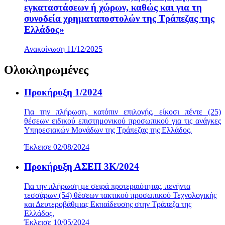
εγκαταστάσεων ή χώρων, καθώς και για τη
συνοδεία χρηματαποστολών της Τράπεζας της
Ελλάδος»
Ανακοίνωση 11/12/2025
Ολοκληρωμένες
Προκήρυξη 1/2024
Για την πλήρωση, κατόπιν επιλογής, είκοσι πέντε (25)
θέσεων ειδικού επιστημονικού προσωπικού για τις ανάγκες
Υπηρεσιακών Μονάδων της Τράπεζας της Ελλάδος.
Έκλεισε 02/08/2024
Προκήρυξη ΑΣΕΠ 3K/2024
Για την πλήρωση με σειρά προτεραιότητας, πενήντα
τεσσάρων (54) θέσεων τακτικού προσωπικού Τεχνολογικής
και Δευτεροβάθμιας Εκπαίδευσης στην Τράπεζα της
Ελλάδος.
Έκλεισε 10/05/2024