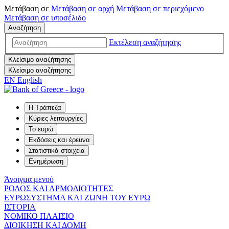
Μετάβαση σε
Μετάβαση σε
αρχή
Μετάβαση σε
περιεχόμενο
Μετάβαση σε
υποσέλιδο
Αναζήτηση
Εκτέλεση αναζήτησης
Κλείσιμο αναζήτησης
Κλείσιμο αναζήτησης
EN
English
Η Τράπεζα
Κύριες λειτουργίες
Το ευρώ
Εκδόσεις και έρευνα
Στατιστικά στοιχεία
Ενημέρωση
Άνοιγμα μενού
ΡΟΛΟΣ ΚΑΙ ΑΡΜΟΔΙΟΤΗΤΕΣ
ΕΥΡΩΣΥΣΤΗΜΑ ΚΑΙ ΖΩΝΗ ΤΟΥ ΕΥΡΩ
ΙΣΤΟΡΙΑ
ΝΟΜΙΚΟ ΠΛΑΙΣΙΟ
ΔΙΟΙΚΗΣΗ ΚΑΙ ΔΟΜΗ