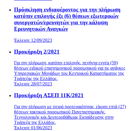
Πρόσκληση ενδιαφέροντος για την πλήρωση
κατόπιν επιλογής έξι (6) θέσεων εξωτερικών
συνεργατών/ερευνητών για την κάλυψη
Ερευνητικών Αναγκών
Έκλεισε 12/09/2023
Προκήρυξη 2/2021
Για την πλήρωση, κατόπιν επιλογής, πενήντα εννέα (59)
θέσεων ειδικού επιστημονικού προσωπικού για τις ανάγκες
Υπηρεσιακών Μονάδων του Κεντρικού Καταστήματος της
Τράπεζας της Ελλάδος.
Έκλεισε 28/07/2023
Προκήρυξη ΑΣΕΠ 11Κ/2021
Για την πλήρωση με σειρά προτεραιότητας, είκοσι επτά (27)
θέσεων τακτικού προσωπικού Πανεπιστημιακής,
Τεχνολογικής και Δευτεροβάθμιας Εκπαίδευσης στην
Τράπεζα της Ελλάδος.
Έκλεισε 01/06/2023