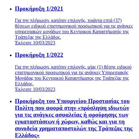
Προκήρυξη 1/2021
Για την πλήρωση, κατόπιν επιλογής, τριάντα επτά (37)
θέσεων ειδικού επιστημονικού προσωπικού για τις ανάγκες
υπηρεσιακών μονάδων του Κεντρικού Καταστήματός της
Τράπεζας της Ελλάδος.
Έκλεισε 10/03/2023
Προκήρυξη 1/2022
Για την πλήρωση, κατόπιν επιλογής, μίας (1) θέσης ειδικού
επιστημονικού προσωπικού για τις ανάγκες Υπηρεσιακής
Μονάδας του Κεντρικού Καταστήματος της Τράπεζας της
Ελλάδος.
Έκλεισε 10/03/2023
Προκήρυξη του Υπουργείου Προστασίας του
Πολίτη που αφορά στην «πρόσληψη ιδιωτών
για τις ανάγκες ασφαλείας ή φρούρησης των
εγκαταστάσεων ή χώρων, καθώς και για τη
συνοδεία χρηματαποστολών της Τράπεζας της
Ελλάδος»