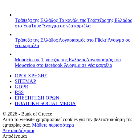
Τράπεζα της Ελλάδος
Το κανάλι της Τράπεζας της Ελλάδος
στο YouTube
Άνοιγμα σε νέα καρτέλα
Τράπεζα της Ελλάδος
Λογαριασμός στο Flickr
Άνοιγμα σε
νέα καρτέλα
Μουσείο της Τράπεζας της Ελλάδος
Λογαριασμός του
Μουσείου στο facebook
Άνοιγμα σε νέα καρτέλα
ΟΡΟΙ ΧΡΗΣΗΣ
SITEMAP
GDPR
RSS
ΕΠΕΞΗΓΗΣΗ ΟΡΩΝ
ΠΟΛΙΤΙΚΗ SOCIAL MEDIA
©
2026
- Bank of Greece
Αυτό το website χρησιμοποιεί cookies για την βελτιστοποίηση της
εμπειρίας σας.
Μάθετε περισσότερα
Δεν αποδέχομαι
Αποδέχομαι