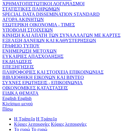
ΧΡΗΜΑΤΟΠΙΣΤΩΤΙΚΟΙ ΛΟΓΑΡΙΑΣΜΟΙ
ΣΤΑΤΙΣΤΙΚΕΣ ΠΛΗΡΩΜΩΝ
SPECIAL DATA DISSEMINATION STANDARD
ΑΓΟΡΑ ΑΚΙΝΗΤΩΝ
ΕΣΩΤΕΡΙΚΗ ΟΙΚΟΝΟΜΙΑ - ΤΙΜΕΣ
ΥΠΟΒΟΛΗ ΣΤΟΙΧΕΙΩΝ
ΚΙΝΗΣΗ ΚΑΙ ΑΠΑΤΗ ΤΩΝ ΣΥΝΑΛΛΑΓΩΝ ΜΕ ΚΑΡΤΕΣ
ΕΞΕΛΙΞΗ ΔΑΝΕΙΩΝ ΚΑΙ ΚΑΘΥΣΤΕΡΗΣΕΩΝ
ΓΡΑΦΕΙΟ ΤΥΠΟΥ
ΕΝΗΜΕΡΩΣΗ ΜΕΤΟΧΩΝ
ΕΥΚΑΙΡΙΕΣ ΑΠΑΣΧΟΛΗΣΗΣ
ΕΚΔΗΛΩΣΕΙΣ
ΕΠΕΞΗΓΗΣΕΙΣ
ΠΛΗΡΟΦΟΡΙΕΣ ΚΑΙ ΣΤΟΙΧΕΙΑ ΕΠΙΚΟΙΝΩΝΙΑΣ
ΒΙΒΛΙΟΘΗΚΗ ΕΙΚΟΝΩΝ ΚΑΙ ΒΙΝΤΕΟ
ΣΥΧΝΕΣ ΕΡΩΤΗΣΕΙΣ - ΕΠΙΚΟΙΝΩΝΙΑ
ΟΙΚΟΝΟΜΙΚΕΣ ΚΑΤΑΣΤΑΣΕΙΣ
ΕΙΔΙΚΑ ΘΕΜΑΤΑ
English
English
Κλείσιμο μενού
Πίσω
Η Τράπεζα
Η Τράπεζα
Κύριες λειτουργίες
Κύριες λειτουργίες
Το ευρώ
Το ευρώ