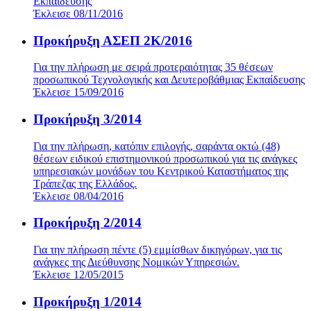
Εκπαίδευσης
Έκλεισε 08/11/2016
Προκήρυξη ΑΣΕΠ 2Κ/2016
Για την πλήρωση με σειρά προτεραιότητας 35 θέσεων
προσωπικού Τεχνολογικής και Δευτεροβάθμιας Εκπαίδευσης
Έκλεισε 15/09/2016
Προκήρυξη 3/2014
Για την πλήρωση, κατόπιν επιλογής, σαράντα οκτώ (48)
θέσεων ειδικού επιστημονικού προσωπικού για τις ανάγκες
υπηρεσιακών μονάδων του Κεντρικού Καταστήματος της
Τράπεζας της Ελλάδος.
Έκλεισε 08/04/2016
Προκήρυξη 2/2014
Για την πλήρωση πέντε (5) εμμίσθων δικηγόρων, για τις
ανάγκες της Διεύθυνσης Νομικών Υπηρεσιών.
Έκλεισε 12/05/2015
Προκήρυξη 1/2014