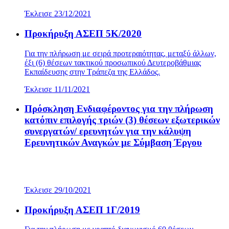
Έκλεισε 23/12/2021
Προκήρυξη ΑΣΕΠ 5Κ/2020
Για την πλήρωση με σειρά προτεραιότητας, μεταξύ άλλων,
έξι (6) θέσεων τακτικού προσωπικού Δευτεροβάθμιας
Εκπαίδευσης στην Τράπεζα της Ελλάδος.
Έκλεισε 11/11/2021
Πρόσκληση Ενδιαφέροντος για την πλήρωση
κατόπιν επιλογής τριών (3) θέσεων εξωτερικών
συνεργατών/ ερευνητών για την κάλυψη
Ερευνητικών Αναγκών με Σύμβαση Έργου
Έκλεισε 29/10/2021
Προκήρυξη ΑΣΕΠ 1Γ/2019