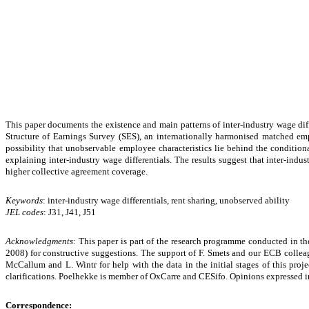
This paper documents the existence and main patterns of inter-industry wage diff
Structure of Earnings Survey (SES), an internationally harmonised matched empl
possibility that unobservable employee characteristics lie behind the conditiona
explaining inter-industry wage differentials. The results suggest that inter-indu
higher collective agreement coverage.
Keywords
: inter-industry wage differentials, rent sharing, unobserved ability
JEL codes
: J31, J41, J51
Acknowledgments
: This paper is part of the research programme conducted in
2008) for constructive suggestions. The support of F. Smets and our ECB colleague
McCallum and L. Wintr for help with the data in the initial stages of this proje
clarifications. Poelhekke is member of OxCarre and CESifo. Opinions expressed in th
Correspondence: