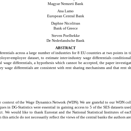
Magyar Nemzeti Bank
Ana Lamo
European Central Bank
Daphne Nicolitsas
Bank of Greece
Steven Poelhekke
De Nederlandsche Bank
ABSTRACT
erentials across a large number of industries for 8 EU countries at two points in 
oyer-employee dataset, to estimate inter-industry wage differentials conditional 
l wage differentials, a hypothesis which cannot be accepted, the paper investigates
stry wage differentials are consistent with rent sharing mechanisms and that rent s
 the context of the Wage Dynamics Network (WDN). We are grateful to our WDN col
s in DG-Statistics were essential in gaining access to 5 of the SES datasets used.
ct. We would like to thank Eurostat and the National Statistical Institutes of eac
is article do not necessarily reflect the views of the central banks the authors are