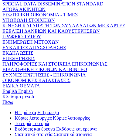
SPECIAL DATA DISSEMINATION STANDARD
ΑΓΟΡΑ ΑΚΙΝΗΤΩΝ
ΕΣΩΤΕΡΙΚΗ ΟΙΚΟΝΟΜΙΑ - ΤΙΜΕΣ
ΥΠΟΒΟΛΗ ΣΤΟΙΧΕΙΩΝ
ΚΙΝΗΣΗ ΚΑΙ ΑΠΑΤΗ ΤΩΝ ΣΥΝΑΛΛΑΓΩΝ ΜΕ ΚΑΡΤΕΣ
ΕΞΕΛΙΞΗ ΔΑΝΕΙΩΝ ΚΑΙ ΚΑΘΥΣΤΕΡΗΣΕΩΝ
ΓΡΑΦΕΙΟ ΤΥΠΟΥ
ΕΝΗΜΕΡΩΣΗ ΜΕΤΟΧΩΝ
ΕΥΚΑΙΡΙΕΣ ΑΠΑΣΧΟΛΗΣΗΣ
ΕΚΔΗΛΩΣΕΙΣ
ΕΠΕΞΗΓΗΣΕΙΣ
ΠΛΗΡΟΦΟΡΙΕΣ ΚΑΙ ΣΤΟΙΧΕΙΑ ΕΠΙΚΟΙΝΩΝΙΑΣ
ΒΙΒΛΙΟΘΗΚΗ ΕΙΚΟΝΩΝ ΚΑΙ ΒΙΝΤΕΟ
ΣΥΧΝΕΣ ΕΡΩΤΗΣΕΙΣ - ΕΠΙΚΟΙΝΩΝΙΑ
ΟΙΚΟΝΟΜΙΚΕΣ ΚΑΤΑΣΤΑΣΕΙΣ
ΕΙΔΙΚΑ ΘΕΜΑΤΑ
English
English
Κλείσιμο μενού
Πίσω
Η Τράπεζα
Η Τράπεζα
Κύριες λειτουργίες
Κύριες λειτουργίες
Το ευρώ
Το ευρώ
Εκδόσεις και έρευνα
Εκδόσεις και έρευνα
Στατιστικά στοιχεία
Στατιστικά στοιχεία