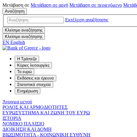
Μετάβαση σε
Μετάβαση σε
αρχή
Μετάβαση σε
περιεχόμενο
Μετάβ
Αναζήτηση
Εκτέλεση αναζήτησης
Κλείσιμο αναζήτησης
Κλείσιμο αναζήτησης
EN
English
Η Τράπεζα
Κύριες λειτουργίες
Το ευρώ
Εκδόσεις και έρευνα
Στατιστικά στοιχεία
Ενημέρωση
Άνοιγμα μενού
ΡΟΛΟΣ ΚΑΙ ΑΡΜΟΔΙΟΤΗΤΕΣ
ΕΥΡΩΣΥΣΤΗΜΑ ΚΑΙ ΖΩΝΗ ΤΟΥ ΕΥΡΩ
ΙΣΤΟΡΙΑ
ΝΟΜΙΚΟ ΠΛΑΙΣΙΟ
ΔΙΟΙΚΗΣΗ ΚΑΙ ΔΟΜΗ
ΒΙΩΣΙΜΟΤΗΤΑ - ΚΟΙΝΩΝΙΚΗ ΕΥΘΥΝΗ