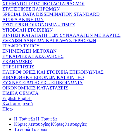
ΧΡΗΜΑΤΟΠΙΣΤΩΤΙΚΟΙ ΛΟΓΑΡΙΑΣΜΟΙ
ΣΤΑΤΙΣΤΙΚΕΣ ΠΛΗΡΩΜΩΝ
SPECIAL DATA DISSEMINATION STANDARD
ΑΓΟΡΑ ΑΚΙΝΗΤΩΝ
ΕΣΩΤΕΡΙΚΗ ΟΙΚΟΝΟΜΙΑ - ΤΙΜΕΣ
ΥΠΟΒΟΛΗ ΣΤΟΙΧΕΙΩΝ
ΚΙΝΗΣΗ ΚΑΙ ΑΠΑΤΗ ΤΩΝ ΣΥΝΑΛΛΑΓΩΝ ΜΕ ΚΑΡΤΕΣ
ΕΞΕΛΙΞΗ ΔΑΝΕΙΩΝ ΚΑΙ ΚΑΘΥΣΤΕΡΗΣΕΩΝ
ΓΡΑΦΕΙΟ ΤΥΠΟΥ
ΕΝΗΜΕΡΩΣΗ ΜΕΤΟΧΩΝ
ΕΥΚΑΙΡΙΕΣ ΑΠΑΣΧΟΛΗΣΗΣ
ΕΚΔΗΛΩΣΕΙΣ
ΕΠΕΞΗΓΗΣΕΙΣ
ΠΛΗΡΟΦΟΡΙΕΣ ΚΑΙ ΣΤΟΙΧΕΙΑ ΕΠΙΚΟΙΝΩΝΙΑΣ
ΒΙΒΛΙΟΘΗΚΗ ΕΙΚΟΝΩΝ ΚΑΙ ΒΙΝΤΕΟ
ΣΥΧΝΕΣ ΕΡΩΤΗΣΕΙΣ - ΕΠΙΚΟΙΝΩΝΙΑ
ΟΙΚΟΝΟΜΙΚΕΣ ΚΑΤΑΣΤΑΣΕΙΣ
ΕΙΔΙΚΑ ΘΕΜΑΤΑ
English
English
Κλείσιμο μενού
Πίσω
Η Τράπεζα
Η Τράπεζα
Κύριες λειτουργίες
Κύριες λειτουργίες
Το ευρώ
Το ευρώ