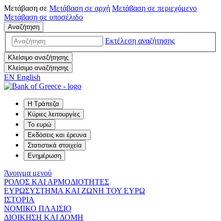
Μετάβαση σε
Μετάβαση σε
αρχή
Μετάβαση σε
περιεχόμενο
Μετάβαση σε
υποσέλιδο
Αναζήτηση
Εκτέλεση αναζήτησης
Κλείσιμο αναζήτησης
Κλείσιμο αναζήτησης
EN
English
Η Τράπεζα
Κύριες λειτουργίες
Το ευρώ
Εκδόσεις και έρευνα
Στατιστικά στοιχεία
Ενημέρωση
Άνοιγμα μενού
ΡΟΛΟΣ ΚΑΙ ΑΡΜΟΔΙΟΤΗΤΕΣ
ΕΥΡΩΣΥΣΤΗΜΑ ΚΑΙ ΖΩΝΗ ΤΟΥ ΕΥΡΩ
ΙΣΤΟΡΙΑ
ΝΟΜΙΚΟ ΠΛΑΙΣΙΟ
ΔΙΟΙΚΗΣΗ ΚΑΙ ΔΟΜΗ