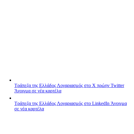
Τράπεζα της Ελλάδος
Λογαριασμός στο X πρώην Twitter
Άνοιγμα σε νέα καρτέλα
Τράπεζα της Ελλάδος
Λογαριασμός στο LinkedIn
Άνοιγμα
σε νέα καρτέλα