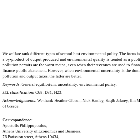
We welfare rank different types of second-best environmental policy. The focus is
a by-product of output produced and environmental quality is treated as a publ
pollution permits are the worst recipe, even when their revenues are used to fi
finance public abatement. However, when environmental uncertainty is the domina
pollution and output taxes, the latter are better.
Keywords
:
General equilibrium; uncertainty; environmental policy.
JEL classification
:
C68; D81; H23.
Acknowledgements:
We thank Heather Gibson, Nick Hanley, Saqib Jafarey, Jim Ma
of Greece.
Correspondence:
Apostolis Philippopoulos,
Athens
University
of Economics and Business,
76 Patission street
, Athens 10434,