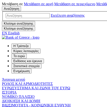
Μετάβαση σε
Μετάβαση σε
αρχή
Μετάβαση σε
περιεχόμενο
Μετάβ
Αναζήτηση
Εκτέλεση αναζήτησης
Κλείσιμο αναζήτησης
Κλείσιμο αναζήτησης
EN
English
Η Τράπεζα
Κύριες λειτουργίες
Το ευρώ
Εκδόσεις και έρευνα
Στατιστικά στοιχεία
Ενημέρωση
Άνοιγμα μενού
ΡΟΛΟΣ ΚΑΙ ΑΡΜΟΔΙΟΤΗΤΕΣ
ΕΥΡΩΣΥΣΤΗΜΑ ΚΑΙ ΖΩΝΗ ΤΟΥ ΕΥΡΩ
ΙΣΤΟΡΙΑ
ΝΟΜΙΚΟ ΠΛΑΙΣΙΟ
ΔΙΟΙΚΗΣΗ ΚΑΙ ΔΟΜΗ
ΒΙΩΣΙΜΟΤΗΤΑ - ΚΟΙΝΩΝΙΚΗ ΕΥΘΥΝΗ