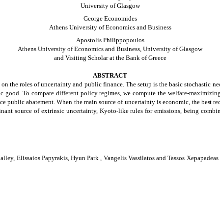
University
of Glasgow
George Economides
Athens
University
of Economics and Business
Apostolis Philippopoulos
Athens
University of Economics and Business, University of Glasgow
and Visiting Scholar at the Bank of Greece
ABSTRACT
 on the roles of uncertainty and public finance. The
setup is the basic stochastic
ne
ic good. To compare different policy regimes, we compute the welfare-maximizing v
nance public abatement. When the main source of uncertainty is economic,
the best r
nt source of extrinsic uncertainty, Kyoto-like rules for emissions, being combin
lley, Elissaios Papyrakis, Hyun Park , Vangelis Vassilatos and Tassos Xepapadea