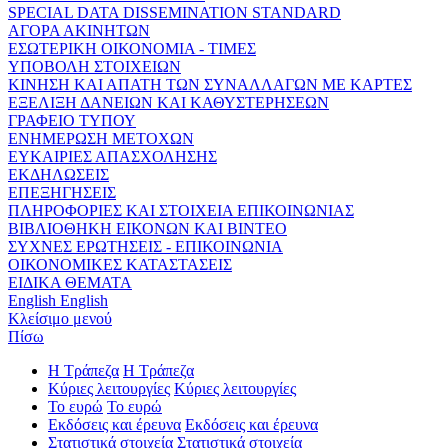
SPECIAL DATA DISSEMINATION STANDARD
ΑΓΟΡΑ ΑΚΙΝΗΤΩΝ
ΕΣΩΤΕΡΙΚΗ ΟΙΚΟΝΟΜΙΑ - ΤΙΜΕΣ
ΥΠΟΒΟΛΗ ΣΤΟΙΧΕΙΩΝ
ΚΙΝΗΣΗ ΚΑΙ ΑΠΑΤΗ ΤΩΝ ΣΥΝΑΛΛΑΓΩΝ ΜΕ ΚΑΡΤΕΣ
ΕΞΕΛΙΞΗ ΔΑΝΕΙΩΝ ΚΑΙ ΚΑΘΥΣΤΕΡΗΣΕΩΝ
ΓΡΑΦΕΙΟ ΤΥΠΟΥ
ΕΝΗΜΕΡΩΣΗ ΜΕΤΟΧΩΝ
ΕΥΚΑΙΡΙΕΣ ΑΠΑΣΧΟΛΗΣΗΣ
ΕΚΔΗΛΩΣΕΙΣ
ΕΠΕΞΗΓΗΣΕΙΣ
ΠΛΗΡΟΦΟΡΙΕΣ ΚΑΙ ΣΤΟΙΧΕΙΑ ΕΠΙΚΟΙΝΩΝΙΑΣ
ΒΙΒΛΙΟΘΗΚΗ ΕΙΚΟΝΩΝ ΚΑΙ ΒΙΝΤΕΟ
ΣΥΧΝΕΣ ΕΡΩΤΗΣΕΙΣ - ΕΠΙΚΟΙΝΩΝΙΑ
ΟΙΚΟΝΟΜΙΚΕΣ ΚΑΤΑΣΤΑΣΕΙΣ
ΕΙΔΙΚΑ ΘΕΜΑΤΑ
English
English
Κλείσιμο μενού
Πίσω
Η Τράπεζα
Η Τράπεζα
Κύριες λειτουργίες
Κύριες λειτουργίες
Το ευρώ
Το ευρώ
Εκδόσεις και έρευνα
Εκδόσεις και έρευνα
Στατιστικά στοιχεία
Στατιστικά στοιχεία