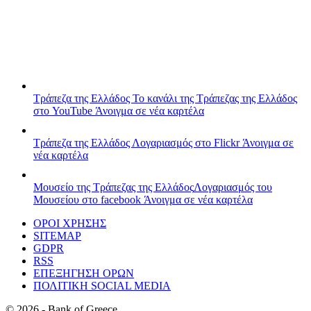
Τράπεζα της Ελλάδος
Το κανάλι της Τράπεζας της Ελλάδος
στο YouTube
Άνοιγμα σε νέα καρτέλα
Τράπεζα της Ελλάδος
Λογαριασμός στο Flickr
Άνοιγμα σε
νέα καρτέλα
Μουσείο της Τράπεζας της Ελλάδος
Λογαριασμός του
Μουσείου στο facebook
Άνοιγμα σε νέα καρτέλα
ΟΡΟΙ ΧΡΗΣΗΣ
SITEMAP
GDPR
RSS
ΕΠΕΞΗΓΗΣΗ ΟΡΩΝ
ΠΟΛΙΤΙΚΗ SOCIAL MEDIA
©
2026
- Bank of Greece