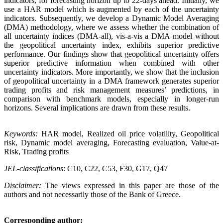
indicators, for forecasting horizon up to 22-days ahead. Initially, we
use a HAR model which is augmented by each of the uncertainty
indicators. Subsequently, we develop a Dynamic Model Averaging
(DMA) methodology, where we assess whether the combination of
all uncertainty indices (DMA-all), vis-a-vis a DMA model without
the geopolitical uncertainty index, exhibits superior predictive
performance. Our findings show that geopolitical uncertainty offers
superior predictive information when combined with other
uncertainty indicators. More importantly, we show that the inclusion
of geopolitical uncertainty in a DMA framework generates superior
trading profits and risk management measures’ predictions, in
comparison with benchmark models, especially in longer-run
horizons. Several implications are drawn from these results.
Keywords:
HAR model, Realized oil price volatility, Geopolitical
risk, Dynamic model averaging, Forecasting evaluation, Value-at-
Risk, Trading profits
JEL-classifications
: C10, C22, C53, F30, G17, Q47
Disclaimer:
The views expressed in this paper are those of the
authors and not necessarily those of the Bank of Greece.
Corresponding author: