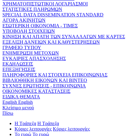
ΧΡΗΜΑΤΟΠΙΣΤΩΤΙΚΟΙ ΛΟΓΑΡΙΑΣΜΟΙ
ΣΤΑΤΙΣΤΙΚΕΣ ΠΛΗΡΩΜΩΝ
SPECIAL DATA DISSEMINATION STANDARD
ΑΓΟΡΑ ΑΚΙΝΗΤΩΝ
ΕΣΩΤΕΡΙΚΗ ΟΙΚΟΝΟΜΙΑ - ΤΙΜΕΣ
ΥΠΟΒΟΛΗ ΣΤΟΙΧΕΙΩΝ
ΚΙΝΗΣΗ ΚΑΙ ΑΠΑΤΗ ΤΩΝ ΣΥΝΑΛΛΑΓΩΝ ΜΕ ΚΑΡΤΕΣ
ΕΞΕΛΙΞΗ ΔΑΝΕΙΩΝ ΚΑΙ ΚΑΘΥΣΤΕΡΗΣΕΩΝ
ΓΡΑΦΕΙΟ ΤΥΠΟΥ
ΕΝΗΜΕΡΩΣΗ ΜΕΤΟΧΩΝ
ΕΥΚΑΙΡΙΕΣ ΑΠΑΣΧΟΛΗΣΗΣ
ΕΚΔΗΛΩΣΕΙΣ
ΕΠΕΞΗΓΗΣΕΙΣ
ΠΛΗΡΟΦΟΡΙΕΣ ΚΑΙ ΣΤΟΙΧΕΙΑ ΕΠΙΚΟΙΝΩΝΙΑΣ
ΒΙΒΛΙΟΘΗΚΗ ΕΙΚΟΝΩΝ ΚΑΙ ΒΙΝΤΕΟ
ΣΥΧΝΕΣ ΕΡΩΤΗΣΕΙΣ - ΕΠΙΚΟΙΝΩΝΙΑ
ΟΙΚΟΝΟΜΙΚΕΣ ΚΑΤΑΣΤΑΣΕΙΣ
ΕΙΔΙΚΑ ΘΕΜΑΤΑ
English
English
Κλείσιμο μενού
Πίσω
Η Τράπεζα
Η Τράπεζα
Κύριες λειτουργίες
Κύριες λειτουργίες
Το ευρώ
Το ευρώ