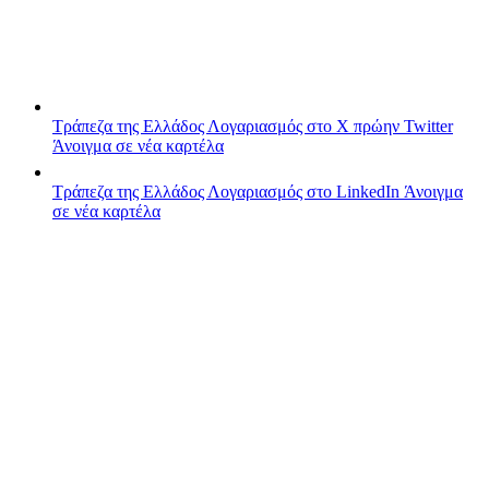
Τράπεζα της Ελλάδος
Λογαριασμός στο X πρώην Twitter
Άνοιγμα σε νέα καρτέλα
Τράπεζα της Ελλάδος
Λογαριασμός στο LinkedIn
Άνοιγμα
σε νέα καρτέλα