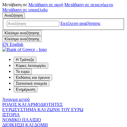
Μετάβαση σε
Μετάβαση σε
αρχή
Μετάβαση σε
περιεχόμενο
Μετάβαση σε
υποσέλιδο
Αναζήτηση
Εκτέλεση αναζήτησης
Κλείσιμο αναζήτησης
Κλείσιμο αναζήτησης
EN
English
Η Τράπεζα
Κύριες λειτουργίες
Το ευρώ
Εκδόσεις και έρευνα
Στατιστικά στοιχεία
Ενημέρωση
Άνοιγμα μενού
ΡΟΛΟΣ ΚΑΙ ΑΡΜΟΔΙΟΤΗΤΕΣ
ΕΥΡΩΣΥΣΤΗΜΑ ΚΑΙ ΖΩΝΗ ΤΟΥ ΕΥΡΩ
ΙΣΤΟΡΙΑ
ΝΟΜΙΚΟ ΠΛΑΙΣΙΟ
ΔΙΟΙΚΗΣΗ ΚΑΙ ΔΟΜΗ