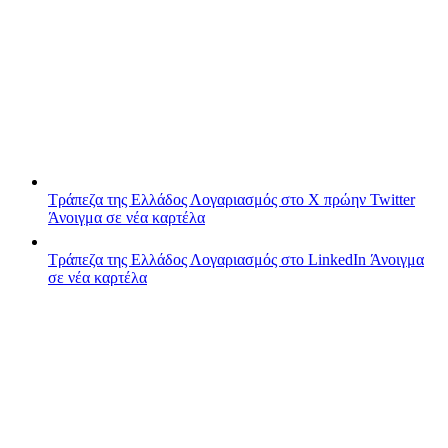
Τράπεζα της Ελλάδος
Λογαριασμός στο X πρώην Twitter
Άνοιγμα σε νέα καρτέλα
Τράπεζα της Ελλάδος
Λογαριασμός στο LinkedIn
Άνοιγμα
σε νέα καρτέλα