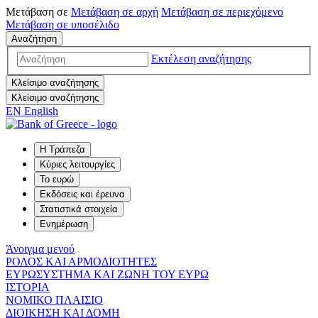
Μετάβαση σε
Μετάβαση σε
αρχή
Μετάβαση σε
περιεχόμενο
Μετάβαση σε
υποσέλιδο
Αναζήτηση
Εκτέλεση αναζήτησης
Κλείσιμο αναζήτησης
Κλείσιμο αναζήτησης
EN
English
Η Τράπεζα
Κύριες λειτουργίες
Το ευρώ
Εκδόσεις και έρευνα
Στατιστικά στοιχεία
Ενημέρωση
Άνοιγμα μενού
ΡΟΛΟΣ ΚΑΙ ΑΡΜΟΔΙΟΤΗΤΕΣ
ΕΥΡΩΣΥΣΤΗΜΑ ΚΑΙ ΖΩΝΗ ΤΟΥ ΕΥΡΩ
ΙΣΤΟΡΙΑ
ΝΟΜΙΚΟ ΠΛΑΙΣΙΟ
ΔΙΟΙΚΗΣΗ ΚΑΙ ΔΟΜΗ