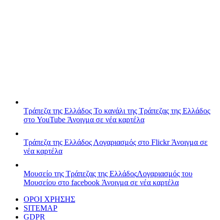
Τράπεζα της Ελλάδος
Το κανάλι της Τράπεζας της Ελλάδος
στο YouTube
Άνοιγμα σε νέα καρτέλα
Τράπεζα της Ελλάδος
Λογαριασμός στο Flickr
Άνοιγμα σε
νέα καρτέλα
Μουσείο της Τράπεζας της Ελλάδος
Λογαριασμός του
Μουσείου στο facebook
Άνοιγμα σε νέα καρτέλα
ΟΡΟΙ ΧΡΗΣΗΣ
SITEMAP
GDPR