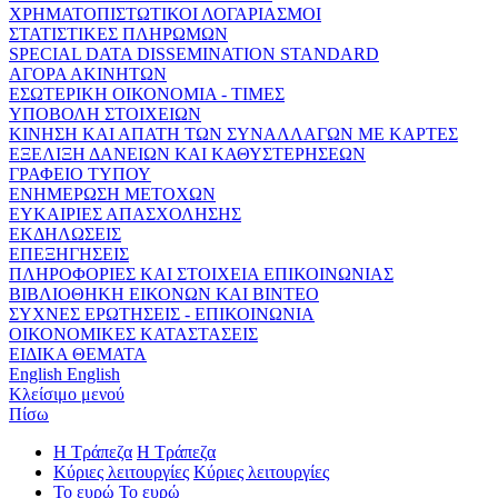
ΧΡΗΜΑΤΟΠΙΣΤΩΤΙΚΟΙ ΛΟΓΑΡΙΑΣΜΟΙ
ΣΤΑΤΙΣΤΙΚΕΣ ΠΛΗΡΩΜΩΝ
SPECIAL DATA DISSEMINATION STANDARD
ΑΓΟΡΑ ΑΚΙΝΗΤΩΝ
ΕΣΩΤΕΡΙΚΗ ΟΙΚΟΝΟΜΙΑ - ΤΙΜΕΣ
ΥΠΟΒΟΛΗ ΣΤΟΙΧΕΙΩΝ
ΚΙΝΗΣΗ ΚΑΙ ΑΠΑΤΗ ΤΩΝ ΣΥΝΑΛΛΑΓΩΝ ΜΕ ΚΑΡΤΕΣ
ΕΞΕΛΙΞΗ ΔΑΝΕΙΩΝ ΚΑΙ ΚΑΘΥΣΤΕΡΗΣΕΩΝ
ΓΡΑΦΕΙΟ ΤΥΠΟΥ
ΕΝΗΜΕΡΩΣΗ ΜΕΤΟΧΩΝ
ΕΥΚΑΙΡΙΕΣ ΑΠΑΣΧΟΛΗΣΗΣ
ΕΚΔΗΛΩΣΕΙΣ
ΕΠΕΞΗΓΗΣΕΙΣ
ΠΛΗΡΟΦΟΡΙΕΣ ΚΑΙ ΣΤΟΙΧΕΙΑ ΕΠΙΚΟΙΝΩΝΙΑΣ
ΒΙΒΛΙΟΘΗΚΗ ΕΙΚΟΝΩΝ ΚΑΙ ΒΙΝΤΕΟ
ΣΥΧΝΕΣ ΕΡΩΤΗΣΕΙΣ - ΕΠΙΚΟΙΝΩΝΙΑ
ΟΙΚΟΝΟΜΙΚΕΣ ΚΑΤΑΣΤΑΣΕΙΣ
ΕΙΔΙΚΑ ΘΕΜΑΤΑ
English
English
Κλείσιμο μενού
Πίσω
Η Τράπεζα
Η Τράπεζα
Κύριες λειτουργίες
Κύριες λειτουργίες
Το ευρώ
Το ευρώ