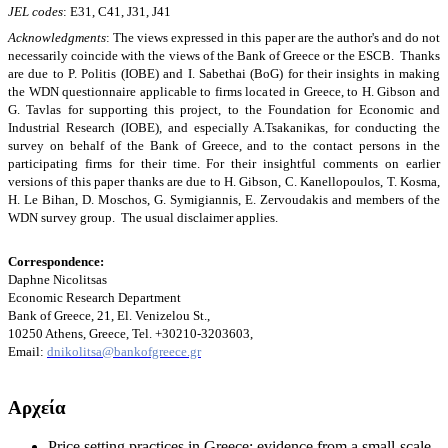
JEL codes
:
E31, C41, J31, J41
Acknowledgments
:
The views expressed in this paper are the author's and do not
necessarily coincide with the views of the Bank of Greece or the ESCB. Thanks
are due to P. Politis (IOBE) and I. Sabethai (BoG) for their insights in making
the WDN questionnaire applicable to firms located in Greece, to H. Gibson and
G. Tavlas for supporting this project, to the Foundation for Economic and
Industrial Research (IOBE), and especially A.Tsakanikas, for conducting the
survey on behalf of the Bank of Greece, and to the contact persons in the
participating firms for their time. For their insightful comments on earlier
versions of this paper thanks are due to H. Gibson, C. Kanellopoulos, T. Kosma,
H. Le Bihan, D. Moschos, G. Symigiannis, E. Zervoudakis and members of the
WDN survey group.
The usual disclaimer applies.
Correspondence:
Daphne Nicolitsas
Economic Research Department
Bank of Greece, 21, El. Venizelou St.,
10250 Athens, Greece, Tel. +30210-3203603,
Email:
dnikolitsa@bankofgreece.gr
Αρχεία
Price setting practices in Greece: evidence from a small-scale