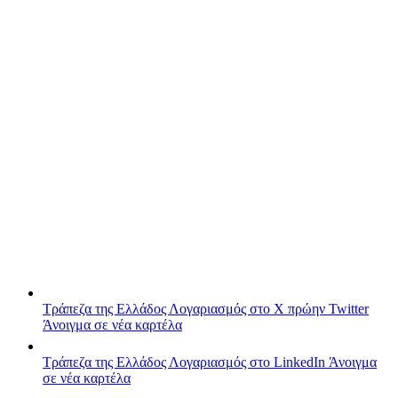
Τράπεζα της Ελλάδος
Λογαριασμός στο X πρώην Twitter
Άνοιγμα σε νέα καρτέλα
Τράπεζα της Ελλάδος
Λογαριασμός στο LinkedIn
Άνοιγμα
σε νέα καρτέλα