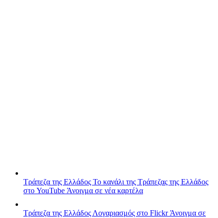
Τράπεζα της Ελλάδος
Το κανάλι της Τράπεζας της Ελλάδος
στο YouTube
Άνοιγμα σε νέα καρτέλα
Τράπεζα της Ελλάδος
Λογαριασμός στο Flickr
Άνοιγμα σε