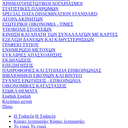
ΧΡΗΜΑΤΟΠΙΣΤΩΤΙΚΟΙ ΛΟΓΑΡΙΑΣΜΟΙ
ΣΤΑΤΙΣΤΙΚΕΣ ΠΛΗΡΩΜΩΝ
SPECIAL DATA DISSEMINATION STANDARD
ΑΓΟΡΑ ΑΚΙΝΗΤΩΝ
ΕΣΩΤΕΡΙΚΗ ΟΙΚΟΝΟΜΙΑ - ΤΙΜΕΣ
ΥΠΟΒΟΛΗ ΣΤΟΙΧΕΙΩΝ
ΚΙΝΗΣΗ ΚΑΙ ΑΠΑΤΗ ΤΩΝ ΣΥΝΑΛΛΑΓΩΝ ΜΕ ΚΑΡΤΕΣ
ΕΞΕΛΙΞΗ ΔΑΝΕΙΩΝ ΚΑΙ ΚΑΘΥΣΤΕΡΗΣΕΩΝ
ΓΡΑΦΕΙΟ ΤΥΠΟΥ
ΕΝΗΜΕΡΩΣΗ ΜΕΤΟΧΩΝ
ΕΥΚΑΙΡΙΕΣ ΑΠΑΣΧΟΛΗΣΗΣ
ΕΚΔΗΛΩΣΕΙΣ
ΕΠΕΞΗΓΗΣΕΙΣ
ΠΛΗΡΟΦΟΡΙΕΣ ΚΑΙ ΣΤΟΙΧΕΙΑ ΕΠΙΚΟΙΝΩΝΙΑΣ
ΒΙΒΛΙΟΘΗΚΗ ΕΙΚΟΝΩΝ ΚΑΙ ΒΙΝΤΕΟ
ΣΥΧΝΕΣ ΕΡΩΤΗΣΕΙΣ - ΕΠΙΚΟΙΝΩΝΙΑ
ΟΙΚΟΝΟΜΙΚΕΣ ΚΑΤΑΣΤΑΣΕΙΣ
ΕΙΔΙΚΑ ΘΕΜΑΤΑ
English
English
Κλείσιμο μενού
Πίσω
Η Τράπεζα
Η Τράπεζα
Κύριες λειτουργίες
Κύριες λειτουργίες
Το ευρώ
Το ευρώ