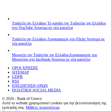
Τράπεζα της Ελλάδος
Το κανάλι της Τράπεζας της Ελλάδος
στο YouTube
Άνοιγμα σε νέα καρτέλα
Τράπεζα της Ελλάδος
Λογαριασμός στο Flickr
Άνοιγμα σε
νέα καρτέλα
Μουσείο της Τράπεζας της Ελλάδος
Λογαριασμός του
Μουσείου στο facebook
Άνοιγμα σε νέα καρτέλα
ΟΡΟΙ ΧΡΗΣΗΣ
SITEMAP
GDPR
RSS
ΕΠΕΞΗΓΗΣΗ ΟΡΩΝ
ΠΟΛΙΤΙΚΗ SOCIAL MEDIA
©
2026
- Bank of Greece
Αυτό το website χρησιμοποιεί cookies για την βελτιστοποίηση της
εμπειρίας σας.
Μάθετε περισσότερα