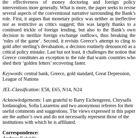
the effectiveness of money doctoring and foreign policy
interventions more generally. What is more, the paper seeks to revise
several aspects of the conventional narrative surrounding the Bank’s
role. First, it argues that monetary policy was neither as ineffective
nor as restrictive as critics suggest; this was largely thanks to a
continued trickle of foreign lending, but also to the Bank’s own
decision to sterilize foreign exchange outflows, thus breaking the
‘rules of the game’. Second, it revisits Greece’s attempt to cling to
gold after sterling’s devaluation, a decision routinely denounced as a
critical policy mistake. Last but not least, it challenges the notion that
Greece constitutes an exception to the rule that wants countries who
shed their ‘golden fetters’ recovering faster.
Keywords
: central bank, Greece, gold standard, Great Depression,
League of Nations
JEL-Classification:
E58, E65, N14, N24
Acknowledgements:
I am grateful to Barry Eichengreen, Chrysafis
Iordanoglou, Sofia Lazaretou and two anonymous referees for their
useful comments and suggestions. The views expressed in this paper
are the author’s own and do not necessarily represent those of the
institutions with which he is affiliated.
Correspondence: