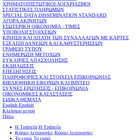
ΧΡΗΜΑΤΟΠΙΣΤΩΤΙΚΟΙ ΛΟΓΑΡΙΑΣΜΟΙ
ΣΤΑΤΙΣΤΙΚΕΣ ΠΛΗΡΩΜΩΝ
SPECIAL DATA DISSEMINATION STANDARD
ΑΓΟΡΑ ΑΚΙΝΗΤΩΝ
ΕΣΩΤΕΡΙΚΗ ΟΙΚΟΝΟΜΙΑ - ΤΙΜΕΣ
ΥΠΟΒΟΛΗ ΣΤΟΙΧΕΙΩΝ
ΚΙΝΗΣΗ ΚΑΙ ΑΠΑΤΗ ΤΩΝ ΣΥΝΑΛΛΑΓΩΝ ΜΕ ΚΑΡΤΕΣ
ΕΞΕΛΙΞΗ ΔΑΝΕΙΩΝ ΚΑΙ ΚΑΘΥΣΤΕΡΗΣΕΩΝ
ΓΡΑΦΕΙΟ ΤΥΠΟΥ
ΕΝΗΜΕΡΩΣΗ ΜΕΤΟΧΩΝ
ΕΥΚΑΙΡΙΕΣ ΑΠΑΣΧΟΛΗΣΗΣ
ΕΚΔΗΛΩΣΕΙΣ
ΕΠΕΞΗΓΗΣΕΙΣ
ΠΛΗΡΟΦΟΡΙΕΣ ΚΑΙ ΣΤΟΙΧΕΙΑ ΕΠΙΚΟΙΝΩΝΙΑΣ
ΒΙΒΛΙΟΘΗΚΗ ΕΙΚΟΝΩΝ ΚΑΙ ΒΙΝΤΕΟ
ΣΥΧΝΕΣ ΕΡΩΤΗΣΕΙΣ - ΕΠΙΚΟΙΝΩΝΙΑ
ΟΙΚΟΝΟΜΙΚΕΣ ΚΑΤΑΣΤΑΣΕΙΣ
ΕΙΔΙΚΑ ΘΕΜΑΤΑ
English
English
Κλείσιμο μενού
Πίσω
Η Τράπεζα
Η Τράπεζα
Κύριες λειτουργίες
Κύριες λειτουργίες
Το ευρώ
Το ευρώ