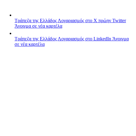
Τράπεζα της Ελλάδος
Λογαριασμός στο X πρώην Twitter
Άνοιγμα σε νέα καρτέλα
Τράπεζα της Ελλάδος
Λογαριασμός στο LinkedIn
Άνοιγμα
σε νέα καρτέλα