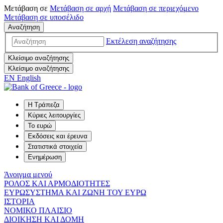
Μετάβαση σε
Μετάβαση σε
αρχή
Μετάβαση σε
περιεχόμενο
Μετάβαση σε
υποσέλιδο
Αναζήτηση
Εκτέλεση αναζήτησης
Κλείσιμο αναζήτησης
Κλείσιμο αναζήτησης
EN
English
Η Τράπεζα
Κύριες λειτουργίες
Το ευρώ
Εκδόσεις και έρευνα
Στατιστικά στοιχεία
Ενημέρωση
Άνοιγμα μενού
ΡΟΛΟΣ ΚΑΙ ΑΡΜΟΔΙΟΤΗΤΕΣ
ΕΥΡΩΣΥΣΤΗΜΑ ΚΑΙ ΖΩΝΗ ΤΟΥ ΕΥΡΩ
ΙΣΤΟΡΙΑ
ΝΟΜΙΚΟ ΠΛΑΙΣΙΟ
ΔΙΟΙΚΗΣΗ ΚΑΙ ΔΟΜΗ