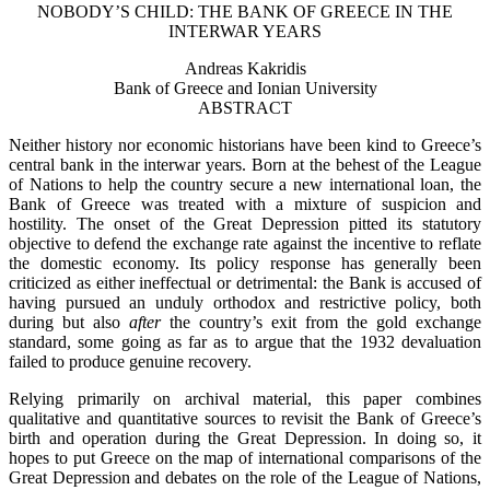
NOBODY’S CHILD: THE BANK OF GREECE IN THE
INTERWAR YEARS
Andreas Kakridis
Bank of Greece and Ionian University
ABSTRACT
Neither history nor economic historians have been kind to Greece’s
central bank in the interwar years. Born at the behest of the League
of Nations to help the country secure a new international loan, the
Bank of Greece was treated with a mixture of suspicion and
hostility. The onset of the Great Depression pitted its statutory
objective to defend the exchange rate against the incentive to reflate
the domestic economy. Its policy response has generally been
criticized as either ineffectual or detrimental: the Bank is accused of
having pursued an unduly orthodox and restrictive policy, both
during but also
after
the country’s exit from the gold exchange
standard, some going as far as to argue that the
1932 devaluation
failed to produce genuine recovery.
Relying primarily on archival material, this paper combines
qualitative and quantitative sources to revisit the Bank of Greece’s
birth and operation during the Great Depression. In doing so, it
hopes to put Greece on the map of international comparisons of the
Great Depression and debates on the role of the League of Nations,