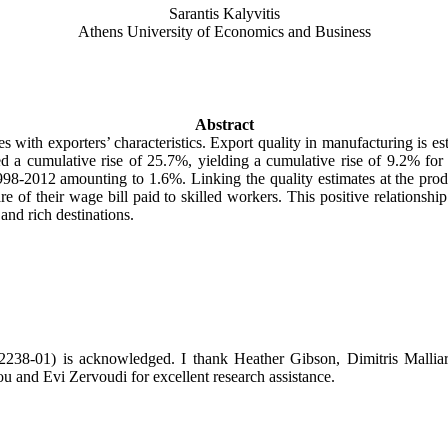
Sarantis Kalyvitis
Athens University of Economics and Business
Abstract
es with exporters’ characteristics.
Export quality in manufacturing is es
 a cumulative rise of 25.7%, yielding a cumulative rise of 9.2% for 
998-2012 amounting to 1.6%. Linking the quality estimates at the prod
re of their wage bill paid to skilled workers. This positive relationsh
 and rich destinations
.
-2238-01
) is acknowledged. I thank Heather Gibson, Dimitris Malliar
u and Evi Zervoudi for excellent research assistance.