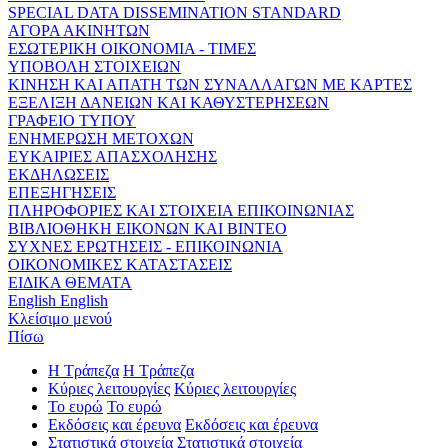
SPECIAL DATA DISSEMINATION STANDARD
ΑΓΟΡΑ ΑΚΙΝΗΤΩΝ
ΕΣΩΤΕΡΙΚΗ ΟΙΚΟΝΟΜΙΑ - ΤΙΜΕΣ
ΥΠΟΒΟΛΗ ΣΤΟΙΧΕΙΩΝ
ΚΙΝΗΣΗ ΚΑΙ ΑΠΑΤΗ ΤΩΝ ΣΥΝΑΛΛΑΓΩΝ ΜΕ ΚΑΡΤΕΣ
ΕΞΕΛΙΞΗ ΔΑΝΕΙΩΝ ΚΑΙ ΚΑΘΥΣΤΕΡΗΣΕΩΝ
ΓΡΑΦΕΙΟ ΤΥΠΟΥ
ΕΝΗΜΕΡΩΣΗ ΜΕΤΟΧΩΝ
ΕΥΚΑΙΡΙΕΣ ΑΠΑΣΧΟΛΗΣΗΣ
ΕΚΔΗΛΩΣΕΙΣ
ΕΠΕΞΗΓΗΣΕΙΣ
ΠΛΗΡΟΦΟΡΙΕΣ ΚΑΙ ΣΤΟΙΧΕΙΑ ΕΠΙΚΟΙΝΩΝΙΑΣ
ΒΙΒΛΙΟΘΗΚΗ ΕΙΚΟΝΩΝ ΚΑΙ ΒΙΝΤΕΟ
ΣΥΧΝΕΣ ΕΡΩΤΗΣΕΙΣ - ΕΠΙΚΟΙΝΩΝΙΑ
ΟΙΚΟΝΟΜΙΚΕΣ ΚΑΤΑΣΤΑΣΕΙΣ
ΕΙΔΙΚΑ ΘΕΜΑΤΑ
English
English
Κλείσιμο μενού
Πίσω
Η Τράπεζα
Η Τράπεζα
Κύριες λειτουργίες
Κύριες λειτουργίες
Το ευρώ
Το ευρώ
Εκδόσεις και έρευνα
Εκδόσεις και έρευνα
Στατιστικά στοιχεία
Στατιστικά στοιχεία