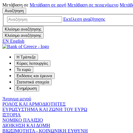
Μετάβαση σε
Μετάβαση σε
αρχή
Μετάβαση σε
περιεχόμενο
Μετάβ
Αναζήτηση
Εκτέλεση αναζήτησης
Κλείσιμο αναζήτησης
Κλείσιμο αναζήτησης
EN
English
Η Τράπεζα
Κύριες λειτουργίες
Το ευρώ
Εκδόσεις και έρευνα
Στατιστικά στοιχεία
Ενημέρωση
Άνοιγμα μενού
ΡΟΛΟΣ ΚΑΙ ΑΡΜΟΔΙΟΤΗΤΕΣ
ΕΥΡΩΣΥΣΤΗΜΑ ΚΑΙ ΖΩΝΗ ΤΟΥ ΕΥΡΩ
ΙΣΤΟΡΙΑ
ΝΟΜΙΚΟ ΠΛΑΙΣΙΟ
ΔΙΟΙΚΗΣΗ ΚΑΙ ΔΟΜΗ
ΒΙΩΣΙΜΟΤΗΤΑ - ΚΟΙΝΩΝΙΚΗ ΕΥΘΥΝΗ