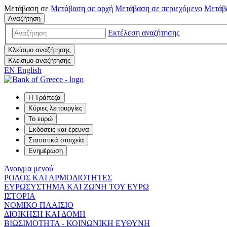
Μετάβαση σε
Μετάβαση σε
αρχή
Μετάβαση σε
περιεχόμενο
Μετάβ
Αναζήτηση
Εκτέλεση αναζήτησης
Κλείσιμο αναζήτησης
Κλείσιμο αναζήτησης
EN
English
Η Τράπεζα
Κύριες λειτουργίες
Το ευρώ
Εκδόσεις και έρευνα
Στατιστικά στοιχεία
Ενημέρωση
Άνοιγμα μενού
ΡΟΛΟΣ ΚΑΙ ΑΡΜΟΔΙΟΤΗΤΕΣ
ΕΥΡΩΣΥΣΤΗΜΑ ΚΑΙ ΖΩΝΗ ΤΟΥ ΕΥΡΩ
ΙΣΤΟΡΙΑ
ΝΟΜΙΚΟ ΠΛΑΙΣΙΟ
ΔΙΟΙΚΗΣΗ ΚΑΙ ΔΟΜΗ
ΒΙΩΣΙΜΟΤΗΤΑ - ΚΟΙΝΩΝΙΚΗ ΕΥΘΥΝΗ