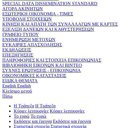
SPECIAL DATA DISSEMINATION STANDARD
ΑΓΟΡΑ ΑΚΙΝΗΤΩΝ
ΕΣΩΤΕΡΙΚΗ ΟΙΚΟΝΟΜΙΑ - ΤΙΜΕΣ
ΥΠΟΒΟΛΗ ΣΤΟΙΧΕΙΩΝ
ΚΙΝΗΣΗ ΚΑΙ ΑΠΑΤΗ ΤΩΝ ΣΥΝΑΛΛΑΓΩΝ ΜΕ ΚΑΡΤΕΣ
ΕΞΕΛΙΞΗ ΔΑΝΕΙΩΝ ΚΑΙ ΚΑΘΥΣΤΕΡΗΣΕΩΝ
ΓΡΑΦΕΙΟ ΤΥΠΟΥ
ΕΝΗΜΕΡΩΣΗ ΜΕΤΟΧΩΝ
ΕΥΚΑΙΡΙΕΣ ΑΠΑΣΧΟΛΗΣΗΣ
ΕΚΔΗΛΩΣΕΙΣ
ΕΠΕΞΗΓΗΣΕΙΣ
ΠΛΗΡΟΦΟΡΙΕΣ ΚΑΙ ΣΤΟΙΧΕΙΑ ΕΠΙΚΟΙΝΩΝΙΑΣ
ΒΙΒΛΙΟΘΗΚΗ ΕΙΚΟΝΩΝ ΚΑΙ ΒΙΝΤΕΟ
ΣΥΧΝΕΣ ΕΡΩΤΗΣΕΙΣ - ΕΠΙΚΟΙΝΩΝΙΑ
ΟΙΚΟΝΟΜΙΚΕΣ ΚΑΤΑΣΤΑΣΕΙΣ
ΕΙΔΙΚΑ ΘΕΜΑΤΑ
English
English
Κλείσιμο μενού
Πίσω
Η Τράπεζα
Η Τράπεζα
Κύριες λειτουργίες
Κύριες λειτουργίες
Το ευρώ
Το ευρώ
Εκδόσεις και έρευνα
Εκδόσεις και έρευνα
Στατιστικά στοιχεία
Στατιστικά στοιχεία