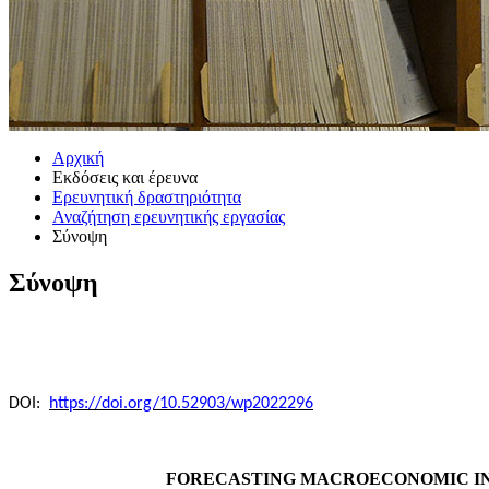
Αρχική
Εκδόσεις και έρευνα
Ερευνητική δραστηριότητα
Αναζήτηση ερευνητικής εργασίας
Σύνοψη
Σύνοψη
DOI:
https://doi.org/10.52903/wp2022296
FORECASTING MACROECONOMIC IND