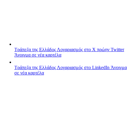
Τράπεζα της Ελλάδος
Λογαριασμός στο X πρώην Twitter
Άνοιγμα σε νέα καρτέλα
Τράπεζα της Ελλάδος
Λογαριασμός στο LinkedIn
Άνοιγμα
σε νέα καρτέλα