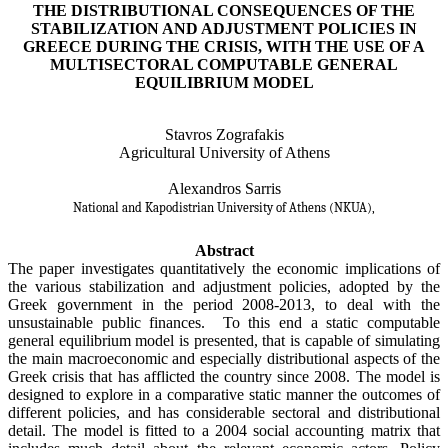
THE DISTRIBUTIONAL CONSEQUENCES OF THE
STABILIZATION AND ADJUSTMENT POLICIES IN
GREECE DURING THE CRISIS, WITH THE USE OF A
MULTISECTORAL COMPUTABLE GENERAL
EQUILIBRIUM MODEL
Stavros Zografakis
Agricultural University of Athens
Alexandros Sarris
National and Kapodistrian University of Athens (NKUA),
Abstract
The paper investigates quantitatively the economic implications of
the various stabilization and adjustment policies, adopted by the
Greek government in the period 2008-2013, to deal with the
unsustainable public finances.
To this end a static computable
general equilibrium model is presented, that is capable of simulating
the main macroeconomic and especially distributional aspects of the
Greek crisis that has afflicted the country since 2008. The model is
designed to explore in a comparative static manner the outcomes of
different policies, and has considerable sectoral and distributional
detail. The model is fitted to a 2004 social accounting matrix that