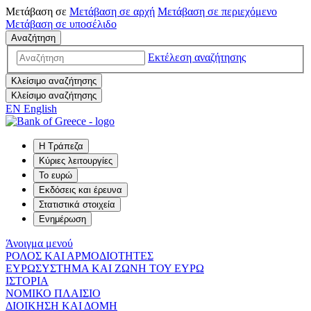
Μετάβαση σε
Μετάβαση σε
αρχή
Μετάβαση σε
περιεχόμενο
Μετάβαση σε
υποσέλιδο
Αναζήτηση
Εκτέλεση αναζήτησης
Κλείσιμο αναζήτησης
Κλείσιμο αναζήτησης
EN
English
Η Τράπεζα
Κύριες λειτουργίες
Το ευρώ
Εκδόσεις και έρευνα
Στατιστικά στοιχεία
Ενημέρωση
Άνοιγμα μενού
ΡΟΛΟΣ ΚΑΙ ΑΡΜΟΔΙΟΤΗΤΕΣ
ΕΥΡΩΣΥΣΤΗΜΑ ΚΑΙ ΖΩΝΗ ΤΟΥ ΕΥΡΩ
ΙΣΤΟΡΙΑ
ΝΟΜΙΚΟ ΠΛΑΙΣΙΟ
ΔΙΟΙΚΗΣΗ ΚΑΙ ΔΟΜΗ