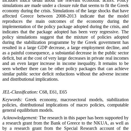
includes much detail about the relevant economic actors. Policy
simulations are made under a closure rule that seems to fit the Greek
economy during the crisis. Simulations of the large shocks that have
affected Greece between 2008-2013 indicate that the model
reproduces the main outcomes of the economy during the
implementation of the policy package adopted during the crisis, and
indicates that the package adopted has been very regressive. The
policy simulations suggest that the mixture of policies adopted
during the stabilization programme by the Greek government has
resulted in a large GDP decrease, a large employment decline, and
as a painful consequence, a substantial decrease in the public sector
deficit, but at the cost of very large decreases in private real incomes
and an even larger increase in income inequality. It remains to be
seen whether there can be other policy packages that can achieve
similar public sector deficit reductions without the adverse income
and distributional implications.
JEL-Classification:
C68, E61, E65
Keywords:
Greek economy, macrosectoral models, stabilization
policies, distributional implications of macro policies, computable
general equilibrium models.
Acknowledgement:
The research in this paper has been supported by
a research grant from the Bank of Greece to the NKUA, as well as
by a research grant from the Special Research account of the