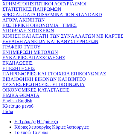
ΧΡΗΜΑΤΟΠΙΣΤΩΤΙΚΟΙ ΛΟΓΑΡΙΑΣΜΟΙ
ΣΤΑΤΙΣΤΙΚΕΣ ΠΛΗΡΩΜΩΝ
SPECIAL DATA DISSEMINATION STANDARD
ΑΓΟΡΑ ΑΚΙΝΗΤΩΝ
ΕΣΩΤΕΡΙΚΗ ΟΙΚΟΝΟΜΙΑ - ΤΙΜΕΣ
ΥΠΟΒΟΛΗ ΣΤΟΙΧΕΙΩΝ
ΚΙΝΗΣΗ ΚΑΙ ΑΠΑΤΗ ΤΩΝ ΣΥΝΑΛΛΑΓΩΝ ΜΕ ΚΑΡΤΕΣ
ΕΞΕΛΙΞΗ ΔΑΝΕΙΩΝ ΚΑΙ ΚΑΘΥΣΤΕΡΗΣΕΩΝ
ΓΡΑΦΕΙΟ ΤΥΠΟΥ
ΕΝΗΜΕΡΩΣΗ ΜΕΤΟΧΩΝ
ΕΥΚΑΙΡΙΕΣ ΑΠΑΣΧΟΛΗΣΗΣ
ΕΚΔΗΛΩΣΕΙΣ
ΕΠΕΞΗΓΗΣΕΙΣ
ΠΛΗΡΟΦΟΡΙΕΣ ΚΑΙ ΣΤΟΙΧΕΙΑ ΕΠΙΚΟΙΝΩΝΙΑΣ
ΒΙΒΛΙΟΘΗΚΗ ΕΙΚΟΝΩΝ ΚΑΙ ΒΙΝΤΕΟ
ΣΥΧΝΕΣ ΕΡΩΤΗΣΕΙΣ - ΕΠΙΚΟΙΝΩΝΙΑ
ΟΙΚΟΝΟΜΙΚΕΣ ΚΑΤΑΣΤΑΣΕΙΣ
ΕΙΔΙΚΑ ΘΕΜΑΤΑ
English
English
Κλείσιμο μενού
Πίσω
Η Τράπεζα
Η Τράπεζα
Κύριες λειτουργίες
Κύριες λειτουργίες
Το ευρώ
Το ευρώ