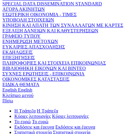
SPECIAL DATA DISSEMINATION STANDARD
ΑΓΟΡΑ ΑΚΙΝΗΤΩΝ
ΕΣΩΤΕΡΙΚΗ ΟΙΚΟΝΟΜΙΑ - ΤΙΜΕΣ
ΥΠΟΒΟΛΗ ΣΤΟΙΧΕΙΩΝ
ΚΙΝΗΣΗ ΚΑΙ ΑΠΑΤΗ ΤΩΝ ΣΥΝΑΛΛΑΓΩΝ ΜΕ ΚΑΡΤΕΣ
ΕΞΕΛΙΞΗ ΔΑΝΕΙΩΝ ΚΑΙ ΚΑΘΥΣΤΕΡΗΣΕΩΝ
ΓΡΑΦΕΙΟ ΤΥΠΟΥ
ΕΝΗΜΕΡΩΣΗ ΜΕΤΟΧΩΝ
ΕΥΚΑΙΡΙΕΣ ΑΠΑΣΧΟΛΗΣΗΣ
ΕΚΔΗΛΩΣΕΙΣ
ΕΠΕΞΗΓΗΣΕΙΣ
ΠΛΗΡΟΦΟΡΙΕΣ ΚΑΙ ΣΤΟΙΧΕΙΑ ΕΠΙΚΟΙΝΩΝΙΑΣ
ΒΙΒΛΙΟΘΗΚΗ ΕΙΚΟΝΩΝ ΚΑΙ ΒΙΝΤΕΟ
ΣΥΧΝΕΣ ΕΡΩΤΗΣΕΙΣ - ΕΠΙΚΟΙΝΩΝΙΑ
ΟΙΚΟΝΟΜΙΚΕΣ ΚΑΤΑΣΤΑΣΕΙΣ
ΕΙΔΙΚΑ ΘΕΜΑΤΑ
English
English
Κλείσιμο μενού
Πίσω
Η Τράπεζα
Η Τράπεζα
Κύριες λειτουργίες
Κύριες λειτουργίες
Το ευρώ
Το ευρώ
Εκδόσεις και έρευνα
Εκδόσεις και έρευνα
Στατιστικά στοιχεία
Στατιστικά στοιχεία