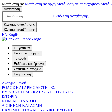
Μετάβαση σε
Μετάβαση σε
αρχή
Μετάβαση σε
περιεχόμενο
Μετάβ
Αναζήτηση
Εκτέλεση αναζήτησης
Κλείσιμο αναζήτησης
Κλείσιμο αναζήτησης
EN
English
Η Τράπεζα
Κύριες λειτουργίες
Το ευρώ
Εκδόσεις και έρευνα
Στατιστικά στοιχεία
Ενημέρωση
Άνοιγμα μενού
ΡΟΛΟΣ ΚΑΙ ΑΡΜΟΔΙΟΤΗΤΕΣ
ΕΥΡΩΣΥΣΤΗΜΑ ΚΑΙ ΖΩΝΗ ΤΟΥ ΕΥΡΩ
ΙΣΤΟΡΙΑ
ΝΟΜΙΚΟ ΠΛΑΙΣΙΟ
ΔΙΟΙΚΗΣΗ ΚΑΙ ΔΟΜΗ
ΒΙΩΣΙΜΟΤΗΤΑ - ΚΟΙΝΩΝΙΚΗ ΕΥΘΥΝΗ