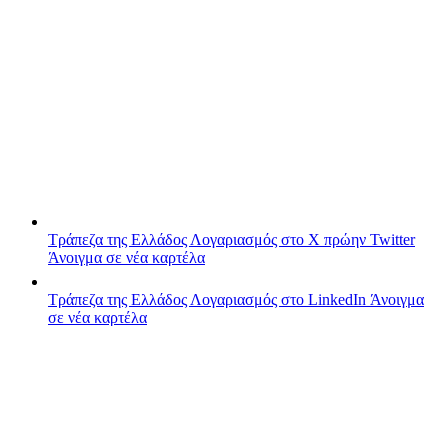
Τράπεζα της Ελλάδος
Λογαριασμός στο X πρώην Twitter
Άνοιγμα σε νέα καρτέλα
Τράπεζα της Ελλάδος
Λογαριασμός στο LinkedIn
Άνοιγμα
σε νέα καρτέλα