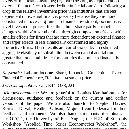
levels of financial constraints; (
ii)
industries highly dependent on
external finance face a lower decline in the labour share following a
drop in the relative investment price than industries that are less
dependent on external finance, possibly because they are more
constrained in accessing funds to finance investment; (
iii
) industry-
level investment prices affect the labour share partly through
changes within-firms rather than through composition effects,
with
smaller effects for firms that are more dependent on external finance
and larger effects in less financially constrained and highly
productive firms
.
These results are corroborated by an estimated
aggregate elasticity of substitution between capital and labour
greater than one, and higher for countries that are less financially
constrained.
Keywords:
Labour Income Share, Financial Constraints, External
Financial Dependence, Relative investment price
JEL Classification:
E25, E44, O33, J21
Acknowledgements
:
We are grateful to Loukas Karabarbounis for
discussions, guidance and feedback on the current and earlier
versions of the paper. We are also thankful to Stephen Davies,
Romain Duval, Heather Gibson, Miguel León-Ledesma for their
feedback and comments. We also thank participants at seminars in
the OECD, the University of East Anglia, the FED of St Louis
Workshop "Applied Time Series Econometrics Workshop", the