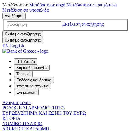
Μετάβαση σε
Μετάβαση σε
αρχή
Μετάβαση σε
περιεχόμενο
Μετάβαση σε
υποσέλιδο
Αναζήτηση
Εκτέλεση αναζήτησης
Κλείσιμο αναζήτησης
Κλείσιμο αναζήτησης
EN
English
Η Τράπεζα
Κύριες λειτουργίες
Το ευρώ
Εκδόσεις και έρευνα
Στατιστικά στοιχεία
Ενημέρωση
Άνοιγμα μενού
ΡΟΛΟΣ ΚΑΙ ΑΡΜΟΔΙΟΤΗΤΕΣ
ΕΥΡΩΣΥΣΤΗΜΑ ΚΑΙ ΖΩΝΗ ΤΟΥ ΕΥΡΩ
ΙΣΤΟΡΙΑ
ΝΟΜΙΚΟ ΠΛΑΙΣΙΟ
ΔΙΟΙΚΗΣΗ ΚΑΙ ΔΟΜΗ