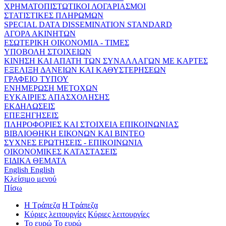
ΧΡΗΜΑΤΟΠΙΣΤΩΤΙΚΟΙ ΛΟΓΑΡΙΑΣΜΟΙ
ΣΤΑΤΙΣΤΙΚΕΣ ΠΛΗΡΩΜΩΝ
SPECIAL DATA DISSEMINATION STANDARD
ΑΓΟΡΑ ΑΚΙΝΗΤΩΝ
ΕΣΩΤΕΡΙΚΗ ΟΙΚΟΝΟΜΙΑ - ΤΙΜΕΣ
ΥΠΟΒΟΛΗ ΣΤΟΙΧΕΙΩΝ
ΚΙΝΗΣΗ ΚΑΙ ΑΠΑΤΗ ΤΩΝ ΣΥΝΑΛΛΑΓΩΝ ΜΕ ΚΑΡΤΕΣ
ΕΞΕΛΙΞΗ ΔΑΝΕΙΩΝ ΚΑΙ ΚΑΘΥΣΤΕΡΗΣΕΩΝ
ΓΡΑΦΕΙΟ ΤΥΠΟΥ
ΕΝΗΜΕΡΩΣΗ ΜΕΤΟΧΩΝ
ΕΥΚΑΙΡΙΕΣ ΑΠΑΣΧΟΛΗΣΗΣ
ΕΚΔΗΛΩΣΕΙΣ
ΕΠΕΞΗΓΗΣΕΙΣ
ΠΛΗΡΟΦΟΡΙΕΣ ΚΑΙ ΣΤΟΙΧΕΙΑ ΕΠΙΚΟΙΝΩΝΙΑΣ
ΒΙΒΛΙΟΘΗΚΗ ΕΙΚΟΝΩΝ ΚΑΙ ΒΙΝΤΕΟ
ΣΥΧΝΕΣ ΕΡΩΤΗΣΕΙΣ - ΕΠΙΚΟΙΝΩΝΙΑ
ΟΙΚΟΝΟΜΙΚΕΣ ΚΑΤΑΣΤΑΣΕΙΣ
ΕΙΔΙΚΑ ΘΕΜΑΤΑ
English
English
Κλείσιμο μενού
Πίσω
Η Τράπεζα
Η Τράπεζα
Κύριες λειτουργίες
Κύριες λειτουργίες
Το ευρώ
Το ευρώ