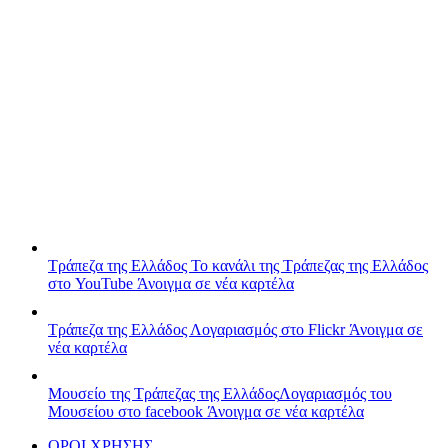
Τράπεζα της Ελλάδος
Το κανάλι της Τράπεζας της Ελλάδος
στο YouTube
Άνοιγμα σε νέα καρτέλα
Τράπεζα της Ελλάδος
Λογαριασμός στο Flickr
Άνοιγμα σε
νέα καρτέλα
Μουσείο της Τράπεζας της Ελλάδος
Λογαριασμός του
Μουσείου στο facebook
Άνοιγμα σε νέα καρτέλα
ΟΡΟΙ ΧΡΗΣΗΣ