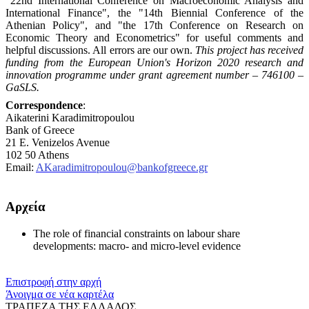
"22nd International Conference on Macroeconomic Analysis and
International Finance", the "14th Biennial Conference of the
Athenian Policy", and "the 17th Conference on Research on
Economic Theory and Econometrics" for useful comments and
helpful discussions. All errors are our own.
This project has received
funding from the European Union's Horizon 2020 research and
innovation programme under grant agreement number – 746100 –
GaSLS.
Correspondence
:
Aikaterini
Karadimitropoulou
Bank of Greece
21 E. Venizelos Avenue
102 50 Athens
Email:
AKaradimitropoulou@bankofgreece.gr
Αρχεία
The role of financial constraints on labour share
developments: macro- and micro-level evidence
Επιστροφή στην αρχή
Άνοιγμα σε νέα καρτέλα
ΤΡΑΠΕΖΑ ΤΗΣ ΕΛΛΑΔΟΣ