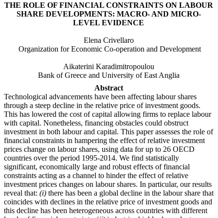
THE ROLE OF FINANCIAL CONSTRAINTS ON LABOUR
SHARE DEVELOPMENTS: MACRO- AND MICRO-
LEVEL EVIDENCE
Elena Crivellaro
Organization for Economic Co-operation and Development
Aikaterini Karadimitropoulou
Bank of Greece and University of East Anglia
Abstract
Technological advancements have been affecting labour shares
through a steep decline in the relative price of investment goods.
This has lowered the cost of capital allowing firms to replace labour
with capital. Nonetheless, financing obstacles could obstruct
investment in both labour and capital. This paper assesses the role of
financial constraints in hampering
the effect of relative investment
prices change on labour shares,
using data for up to 26 OECD
countries over the period 1995-2014
.
We find statistically
significant, economically large and robust effects of financial
constraints acting as a channel to hinder the effect of relative
investment prices changes on labour shares.
In particular, our results
reveal that:
(i)
there has been a global decline in the labour share that
coincides with declines in the relative price of investment goods and
this decline has been heterogeneous across countries with different