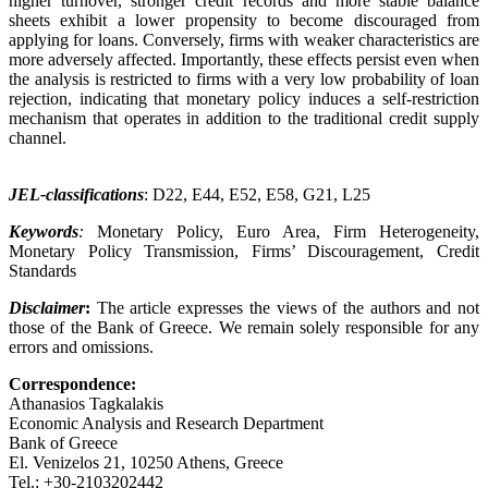
higher turnover, stronger credit records and more stable balance
sheets exhibit a lower propensity to become discouraged from
applying for loans. Conversely, firms with weaker characteristics are
more adversely affected. Importantly, these effects persist even when
the analysis is restricted to firms with a very low probability of loan
rejection, indicating that monetary policy induces a self-restriction
mechanism that operates in addition to the traditional credit supply
channel.
JEL-classifications
: D22, E44, E52, E58, G21, L25
Keywords
:
Monetary Policy, Euro Area, Firm Heterogeneity,
Monetary Policy Transmission, Firms’ Discouragement, Credit
Standards
Disclaimer
:
The article expresses the views of the authors and not
those of the Bank of Greece. We remain solely responsible for any
errors and omissions.
Correspondence:
Athanasios Tagkalakis
Economic Analysis and Research Department
Bank of Greece
El. Venizelos 21, 10250 Athens, Greece
Tel.: +30-2103202442