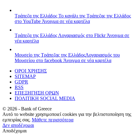
Τράπεζα της Ελλάδος
Το κανάλι της Τράπεζας της Ελλάδος
στο YouTube
Άνοιγμα σε νέα καρτέλα
Τράπεζα της Ελλάδος
Λογαριασμός στο Flickr
Άνοιγμα σε
νέα καρτέλα
Μουσείο της Τράπεζας της Ελλάδος
Λογαριασμός του
Μουσείου στο facebook
Άνοιγμα σε νέα καρτέλα
ΟΡΟΙ ΧΡΗΣΗΣ
SITEMAP
GDPR
RSS
ΕΠΕΞΗΓΗΣΗ ΟΡΩΝ
ΠΟΛΙΤΙΚΗ SOCIAL MEDIA
©
2026
- Bank of Greece
Αυτό το website χρησιμοποιεί cookies για την βελτιστοποίηση της
εμπειρίας σας.
Μάθετε περισσότερα
Δεν αποδέχομαι
Αποδέχομαι