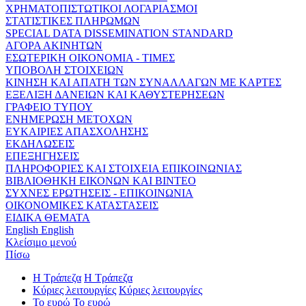
ΧΡΗΜΑΤΟΠΙΣΤΩΤΙΚΟΙ ΛΟΓΑΡΙΑΣΜΟΙ
ΣΤΑΤΙΣΤΙΚΕΣ ΠΛΗΡΩΜΩΝ
SPECIAL DATA DISSEMINATION STANDARD
ΑΓΟΡΑ ΑΚΙΝΗΤΩΝ
ΕΣΩΤΕΡΙΚΗ ΟΙΚΟΝΟΜΙΑ - ΤΙΜΕΣ
ΥΠΟΒΟΛΗ ΣΤΟΙΧΕΙΩΝ
ΚΙΝΗΣΗ ΚΑΙ ΑΠΑΤΗ ΤΩΝ ΣΥΝΑΛΛΑΓΩΝ ΜΕ ΚΑΡΤΕΣ
ΕΞΕΛΙΞΗ ΔΑΝΕΙΩΝ ΚΑΙ ΚΑΘΥΣΤΕΡΗΣΕΩΝ
ΓΡΑΦΕΙΟ ΤΥΠΟΥ
ΕΝΗΜΕΡΩΣΗ ΜΕΤΟΧΩΝ
ΕΥΚΑΙΡΙΕΣ ΑΠΑΣΧΟΛΗΣΗΣ
ΕΚΔΗΛΩΣΕΙΣ
ΕΠΕΞΗΓΗΣΕΙΣ
ΠΛΗΡΟΦΟΡΙΕΣ ΚΑΙ ΣΤΟΙΧΕΙΑ ΕΠΙΚΟΙΝΩΝΙΑΣ
ΒΙΒΛΙΟΘΗΚΗ ΕΙΚΟΝΩΝ ΚΑΙ ΒΙΝΤΕΟ
ΣΥΧΝΕΣ ΕΡΩΤΗΣΕΙΣ - ΕΠΙΚΟΙΝΩΝΙΑ
ΟΙΚΟΝΟΜΙΚΕΣ ΚΑΤΑΣΤΑΣΕΙΣ
ΕΙΔΙΚΑ ΘΕΜΑΤΑ
English
English
Κλείσιμο μενού
Πίσω
Η Τράπεζα
Η Τράπεζα
Κύριες λειτουργίες
Κύριες λειτουργίες
Το ευρώ
Το ευρώ