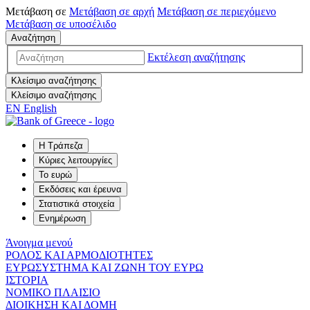
Μετάβαση σε
Μετάβαση σε
αρχή
Μετάβαση σε
περιεχόμενο
Μετάβαση σε
υποσέλιδο
Αναζήτηση
Εκτέλεση αναζήτησης
Κλείσιμο αναζήτησης
Κλείσιμο αναζήτησης
EN
English
Η Τράπεζα
Κύριες λειτουργίες
Το ευρώ
Εκδόσεις και έρευνα
Στατιστικά στοιχεία
Ενημέρωση
Άνοιγμα μενού
ΡΟΛΟΣ ΚΑΙ ΑΡΜΟΔΙΟΤΗΤΕΣ
ΕΥΡΩΣΥΣΤΗΜΑ ΚΑΙ ΖΩΝΗ ΤΟΥ ΕΥΡΩ
ΙΣΤΟΡΙΑ
ΝΟΜΙΚΟ ΠΛΑΙΣΙΟ
ΔΙΟΙΚΗΣΗ ΚΑΙ ΔΟΜΗ