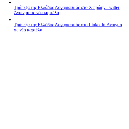
Τράπεζα της Ελλάδος
Λογαριασμός στο X πρώην Twitter
Άνοιγμα σε νέα καρτέλα
Τράπεζα της Ελλάδος
Λογαριασμός στο LinkedIn
Άνοιγμα
σε νέα καρτέλα