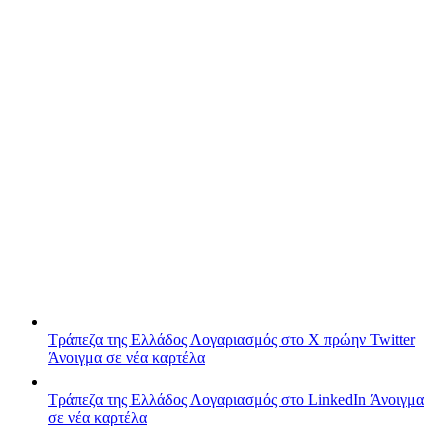
Τράπεζα της Ελλάδος
Λογαριασμός στο X πρώην Twitter
Άνοιγμα σε νέα καρτέλα
Τράπεζα της Ελλάδος
Λογαριασμός στο LinkedIn
Άνοιγμα
σε νέα καρτέλα