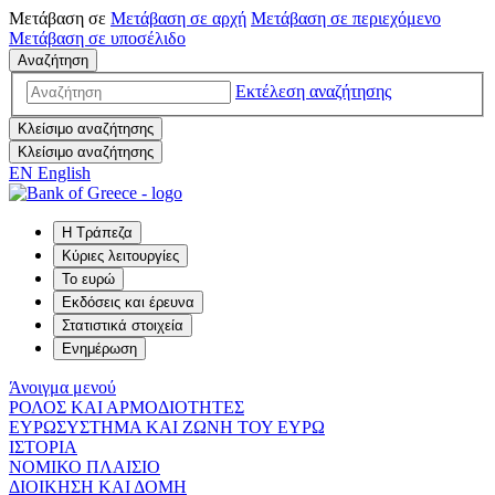
Μετάβαση σε
Μετάβαση σε
αρχή
Μετάβαση σε
περιεχόμενο
Μετάβαση σε
υποσέλιδο
Αναζήτηση
Εκτέλεση αναζήτησης
Κλείσιμο αναζήτησης
Κλείσιμο αναζήτησης
EN
English
Η Τράπεζα
Κύριες λειτουργίες
Το ευρώ
Εκδόσεις και έρευνα
Στατιστικά στοιχεία
Ενημέρωση
Άνοιγμα μενού
ΡΟΛΟΣ ΚΑΙ ΑΡΜΟΔΙΟΤΗΤΕΣ
ΕΥΡΩΣΥΣΤΗΜΑ ΚΑΙ ΖΩΝΗ ΤΟΥ ΕΥΡΩ
ΙΣΤΟΡΙΑ
ΝΟΜΙΚΟ ΠΛΑΙΣΙΟ
ΔΙΟΙΚΗΣΗ ΚΑΙ ΔΟΜΗ