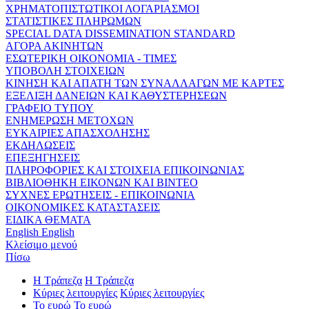
ΧΡΗΜΑΤΟΠΙΣΤΩΤΙΚΟΙ ΛΟΓΑΡΙΑΣΜΟΙ
ΣΤΑΤΙΣΤΙΚΕΣ ΠΛΗΡΩΜΩΝ
SPECIAL DATA DISSEMINATION STANDARD
ΑΓΟΡΑ ΑΚΙΝΗΤΩΝ
ΕΣΩΤΕΡΙΚΗ ΟΙΚΟΝΟΜΙΑ - ΤΙΜΕΣ
ΥΠΟΒΟΛΗ ΣΤΟΙΧΕΙΩΝ
ΚΙΝΗΣΗ ΚΑΙ ΑΠΑΤΗ ΤΩΝ ΣΥΝΑΛΛΑΓΩΝ ΜΕ ΚΑΡΤΕΣ
ΕΞΕΛΙΞΗ ΔΑΝΕΙΩΝ ΚΑΙ ΚΑΘΥΣΤΕΡΗΣΕΩΝ
ΓΡΑΦΕΙΟ ΤΥΠΟΥ
ΕΝΗΜΕΡΩΣΗ ΜΕΤΟΧΩΝ
ΕΥΚΑΙΡΙΕΣ ΑΠΑΣΧΟΛΗΣΗΣ
ΕΚΔΗΛΩΣΕΙΣ
ΕΠΕΞΗΓΗΣΕΙΣ
ΠΛΗΡΟΦΟΡΙΕΣ ΚΑΙ ΣΤΟΙΧΕΙΑ ΕΠΙΚΟΙΝΩΝΙΑΣ
ΒΙΒΛΙΟΘΗΚΗ ΕΙΚΟΝΩΝ ΚΑΙ ΒΙΝΤΕΟ
ΣΥΧΝΕΣ ΕΡΩΤΗΣΕΙΣ - ΕΠΙΚΟΙΝΩΝΙΑ
ΟΙΚΟΝΟΜΙΚΕΣ ΚΑΤΑΣΤΑΣΕΙΣ
ΕΙΔΙΚΑ ΘΕΜΑΤΑ
English
English
Κλείσιμο μενού
Πίσω
Η Τράπεζα
Η Τράπεζα
Κύριες λειτουργίες
Κύριες λειτουργίες
Το ευρώ
Το ευρώ