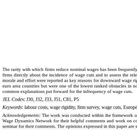
The rarity with which firms reduce nominal wages has been frequently
firms directly about the incidence of wage cuts and to assess the re
morale and effort were reported as key reasons for downward wage rigid
euro area countries but were one of the lowest ranked obstacles in no
common explanations put forward for the infrequency of wage cuts.
JEL Codes
: J30, J32, J33, J51, C81, P5
Keywords:
labour costs, wage rigidity, firm survey, wage cuts, Euro
Acknowledgements:
The work was conducted within the framework of 
Wage Dynamics Network for their helpful comments and work on comp
seminar for their comments. The opinions expressed in this paper are sol