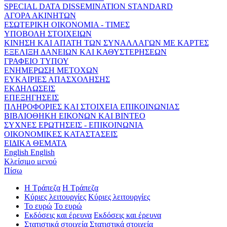
SPECIAL DATA DISSEMINATION STANDARD
ΑΓΟΡΑ ΑΚΙΝΗΤΩΝ
ΕΣΩΤΕΡΙΚΗ ΟΙΚΟΝΟΜΙΑ - ΤΙΜΕΣ
ΥΠΟΒΟΛΗ ΣΤΟΙΧΕΙΩΝ
ΚΙΝΗΣΗ ΚΑΙ ΑΠΑΤΗ ΤΩΝ ΣΥΝΑΛΛΑΓΩΝ ΜΕ ΚΑΡΤΕΣ
ΕΞΕΛΙΞΗ ΔΑΝΕΙΩΝ ΚΑΙ ΚΑΘΥΣΤΕΡΗΣΕΩΝ
ΓΡΑΦΕΙΟ ΤΥΠΟΥ
ΕΝΗΜΕΡΩΣΗ ΜΕΤΟΧΩΝ
ΕΥΚΑΙΡΙΕΣ ΑΠΑΣΧΟΛΗΣΗΣ
ΕΚΔΗΛΩΣΕΙΣ
ΕΠΕΞΗΓΗΣΕΙΣ
ΠΛΗΡΟΦΟΡΙΕΣ ΚΑΙ ΣΤΟΙΧΕΙΑ ΕΠΙΚΟΙΝΩΝΙΑΣ
ΒΙΒΛΙΟΘΗΚΗ ΕΙΚΟΝΩΝ ΚΑΙ ΒΙΝΤΕΟ
ΣΥΧΝΕΣ ΕΡΩΤΗΣΕΙΣ - ΕΠΙΚΟΙΝΩΝΙΑ
ΟΙΚΟΝΟΜΙΚΕΣ ΚΑΤΑΣΤΑΣΕΙΣ
ΕΙΔΙΚΑ ΘΕΜΑΤΑ
English
English
Κλείσιμο μενού
Πίσω
Η Τράπεζα
Η Τράπεζα
Κύριες λειτουργίες
Κύριες λειτουργίες
Το ευρώ
Το ευρώ
Εκδόσεις και έρευνα
Εκδόσεις και έρευνα
Στατιστικά στοιχεία
Στατιστικά στοιχεία