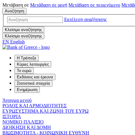
Μετάβαση σε
Μετάβαση σε
αρχή
Μετάβαση σε
περιεχόμενο
Μετάβ
Αναζήτηση
Εκτέλεση αναζήτησης
Κλείσιμο αναζήτησης
Κλείσιμο αναζήτησης
EN
English
Η Τράπεζα
Κύριες λειτουργίες
Το ευρώ
Εκδόσεις και έρευνα
Στατιστικά στοιχεία
Ενημέρωση
Άνοιγμα μενού
ΡΟΛΟΣ ΚΑΙ ΑΡΜΟΔΙΟΤΗΤΕΣ
ΕΥΡΩΣΥΣΤΗΜΑ ΚΑΙ ΖΩΝΗ ΤΟΥ ΕΥΡΩ
ΙΣΤΟΡΙΑ
ΝΟΜΙΚΟ ΠΛΑΙΣΙΟ
ΔΙΟΙΚΗΣΗ ΚΑΙ ΔΟΜΗ
ΒΙΩΣΙΜΟΤΗΤΑ - ΚΟΙΝΩΝΙΚΗ ΕΥΘΥΝΗ