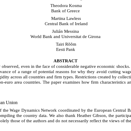
Theodora Kosma
Bank of Greece
Martina Lawless
Central Bank of Ireland
Julián Messina
World Bank and Universitat de Girona
Tairi Rõõm
Eesti Pank
ABSTRACT
 observed, even in the face of considerable negative economic shocks. 
levance of a range of potential reasons for why they avoid cutting wag
ity across all countries and firm types. Restrictions created by collect
n-euro area countries. The paper examines how firm characteristics and 
pean Union
the Wage Dynamics Network coordinated by the European Central Bank.
iling the country data. We also thank Heather Gibson, the participa
ely those of the authors and do not necessarily reflect the views of thei