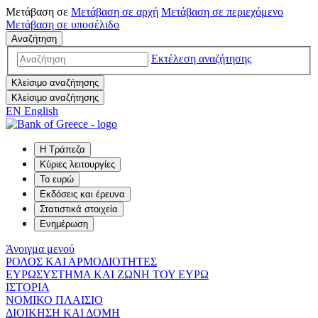
Μετάβαση σε
Μετάβαση σε
αρχή
Μετάβαση σε
περιεχόμενο
Μετάβαση σε
υποσέλιδο
Αναζήτηση
Εκτέλεση αναζήτησης
Κλείσιμο αναζήτησης
Κλείσιμο αναζήτησης
EN
English
Η Τράπεζα
Κύριες λειτουργίες
Το ευρώ
Εκδόσεις και έρευνα
Στατιστικά στοιχεία
Ενημέρωση
Άνοιγμα μενού
ΡΟΛΟΣ ΚΑΙ ΑΡΜΟΔΙΟΤΗΤΕΣ
ΕΥΡΩΣΥΣΤΗΜΑ ΚΑΙ ΖΩΝΗ ΤΟΥ ΕΥΡΩ
ΙΣΤΟΡΙΑ
ΝΟΜΙΚΟ ΠΛΑΙΣΙΟ
ΔΙΟΙΚΗΣΗ ΚΑΙ ΔΟΜΗ