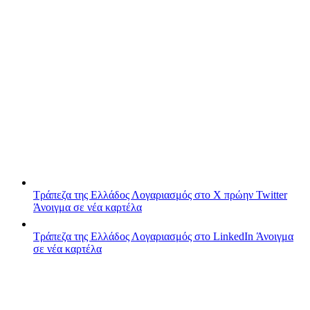
Τράπεζα της Ελλάδος
Λογαριασμός στο X πρώην Twitter
Άνοιγμα σε νέα καρτέλα
Τράπεζα της Ελλάδος
Λογαριασμός στο LinkedIn
Άνοιγμα
σε νέα καρτέλα