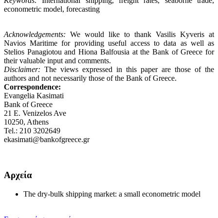
Keywords:
International shipping, freight rates, seaborne trade,
econometric model, forecasting
Acknowledgements:
We would like to thank Vasilis Kyveris at
Navios Maritime for providing useful access to data as well as
Stelios Panagiotou and Hiona Balfousia at the Bank of Greece for
their valuable input and comments.
Disclaimer:
The views expressed in this paper are those of the
authors and not necessarily those of the Bank of Greece.
Correspondence:
Evangelia Kasimati
Bank of Greece
21 E. Venizelos Ave
10250, Athens
Tel.: 210 3202649
ekasimati@bankofgreece.gr
Αρχεία
The dry-bulk shipping market: a small econometric model