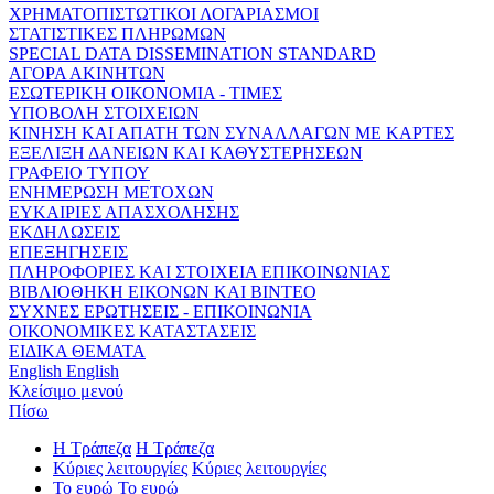
ΧΡΗΜΑΤΟΠΙΣΤΩΤΙΚΟΙ ΛΟΓΑΡΙΑΣΜΟΙ
ΣΤΑΤΙΣΤΙΚΕΣ ΠΛΗΡΩΜΩΝ
SPECIAL DATA DISSEMINATION STANDARD
ΑΓΟΡΑ ΑΚΙΝΗΤΩΝ
ΕΣΩΤΕΡΙΚΗ ΟΙΚΟΝΟΜΙΑ - ΤΙΜΕΣ
ΥΠΟΒΟΛΗ ΣΤΟΙΧΕΙΩΝ
ΚΙΝΗΣΗ ΚΑΙ ΑΠΑΤΗ ΤΩΝ ΣΥΝΑΛΛΑΓΩΝ ΜΕ ΚΑΡΤΕΣ
ΕΞΕΛΙΞΗ ΔΑΝΕΙΩΝ ΚΑΙ ΚΑΘΥΣΤΕΡΗΣΕΩΝ
ΓΡΑΦΕΙΟ ΤΥΠΟΥ
ΕΝΗΜΕΡΩΣΗ ΜΕΤΟΧΩΝ
ΕΥΚΑΙΡΙΕΣ ΑΠΑΣΧΟΛΗΣΗΣ
ΕΚΔΗΛΩΣΕΙΣ
ΕΠΕΞΗΓΗΣΕΙΣ
ΠΛΗΡΟΦΟΡΙΕΣ ΚΑΙ ΣΤΟΙΧΕΙΑ ΕΠΙΚΟΙΝΩΝΙΑΣ
ΒΙΒΛΙΟΘΗΚΗ ΕΙΚΟΝΩΝ ΚΑΙ ΒΙΝΤΕΟ
ΣΥΧΝΕΣ ΕΡΩΤΗΣΕΙΣ - ΕΠΙΚΟΙΝΩΝΙΑ
ΟΙΚΟΝΟΜΙΚΕΣ ΚΑΤΑΣΤΑΣΕΙΣ
ΕΙΔΙΚΑ ΘΕΜΑΤΑ
English
English
Κλείσιμο μενού
Πίσω
Η Τράπεζα
Η Τράπεζα
Κύριες λειτουργίες
Κύριες λειτουργίες
Το ευρώ
Το ευρώ