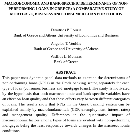
MACROECONOMIC AND BANK-SPECIFIC DETERMINANTS OF NON-
PERFORMING LOANS IN GREECE: A COMPARATIVE STUDY OF
MORTGAGE, BUSINESS AND CONSUMER LOAN PORTFOLIOS
Dimitrios P. Louzis
Bank of Greece and Athens University of Economics and Business
Angelos T. Vouldis
Bank of Greece and University of Athens
Vasilios L. Metaxas
Bank of Greece
ABSTRACT
This paper uses dynamic panel data methods to examine the determinants of
non-performing loans (NPLs) in the Greek banking sector, separately for each
type of loan (consumer, business and mortgage loans). The study is motivated
by the hypothesis that both macroeconomic and bank-specific variables have
an effect on loan quality and that these effects vary between different categories
of loans. The results show that NPLs in the Greek banking system can be
explained mainly by macrofundamentals (GDP, unemployment, interest rates)
and management quality. Differences in the quantitative impact of
macroeconomic factors among types of loans are evident with non-performing
mortgages being the least responsive towards changes in the macroeconomic
conditions.