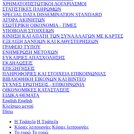
ΧΡΗΜΑΤΟΠΙΣΤΩΤΙΚΟΙ ΛΟΓΑΡΙΑΣΜΟΙ
ΣΤΑΤΙΣΤΙΚΕΣ ΠΛΗΡΩΜΩΝ
SPECIAL DATA DISSEMINATION STANDARD
ΑΓΟΡΑ ΑΚΙΝΗΤΩΝ
ΕΣΩΤΕΡΙΚΗ ΟΙΚΟΝΟΜΙΑ - ΤΙΜΕΣ
ΥΠΟΒΟΛΗ ΣΤΟΙΧΕΙΩΝ
ΚΙΝΗΣΗ ΚΑΙ ΑΠΑΤΗ ΤΩΝ ΣΥΝΑΛΛΑΓΩΝ ΜΕ ΚΑΡΤΕΣ
ΕΞΕΛΙΞΗ ΔΑΝΕΙΩΝ ΚΑΙ ΚΑΘΥΣΤΕΡΗΣΕΩΝ
ΓΡΑΦΕΙΟ ΤΥΠΟΥ
ΕΝΗΜΕΡΩΣΗ ΜΕΤΟΧΩΝ
ΕΥΚΑΙΡΙΕΣ ΑΠΑΣΧΟΛΗΣΗΣ
ΕΚΔΗΛΩΣΕΙΣ
ΕΠΕΞΗΓΗΣΕΙΣ
ΠΛΗΡΟΦΟΡΙΕΣ ΚΑΙ ΣΤΟΙΧΕΙΑ ΕΠΙΚΟΙΝΩΝΙΑΣ
ΒΙΒΛΙΟΘΗΚΗ ΕΙΚΟΝΩΝ ΚΑΙ ΒΙΝΤΕΟ
ΣΥΧΝΕΣ ΕΡΩΤΗΣΕΙΣ - ΕΠΙΚΟΙΝΩΝΙΑ
ΟΙΚΟΝΟΜΙΚΕΣ ΚΑΤΑΣΤΑΣΕΙΣ
ΕΙΔΙΚΑ ΘΕΜΑΤΑ
English
English
Κλείσιμο μενού
Πίσω
Η Τράπεζα
Η Τράπεζα
Κύριες λειτουργίες
Κύριες λειτουργίες
Το ευρώ
Το ευρώ