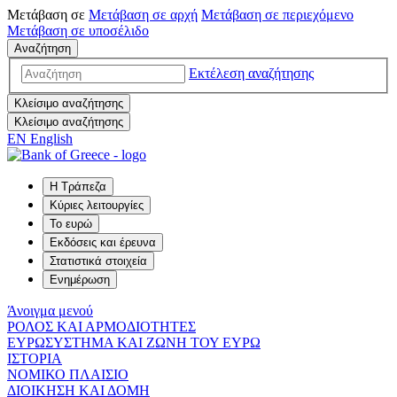
Μετάβαση σε
Μετάβαση σε
αρχή
Μετάβαση σε
περιεχόμενο
Μετάβαση σε
υποσέλιδο
Αναζήτηση
Εκτέλεση αναζήτησης
Κλείσιμο αναζήτησης
Κλείσιμο αναζήτησης
EN
English
Η Τράπεζα
Κύριες λειτουργίες
Το ευρώ
Εκδόσεις και έρευνα
Στατιστικά στοιχεία
Ενημέρωση
Άνοιγμα μενού
ΡΟΛΟΣ ΚΑΙ ΑΡΜΟΔΙΟΤΗΤΕΣ
ΕΥΡΩΣΥΣΤΗΜΑ ΚΑΙ ΖΩΝΗ ΤΟΥ ΕΥΡΩ
ΙΣΤΟΡΙΑ
ΝΟΜΙΚΟ ΠΛΑΙΣΙΟ
ΔΙΟΙΚΗΣΗ ΚΑΙ ΔΟΜΗ