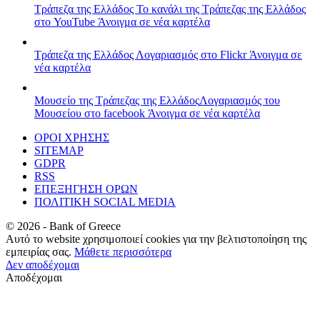
Τράπεζα της Ελλάδος
Το κανάλι της Τράπεζας της Ελλάδος
στο YouTube
Άνοιγμα σε νέα καρτέλα
Τράπεζα της Ελλάδος
Λογαριασμός στο Flickr
Άνοιγμα σε
νέα καρτέλα
Μουσείο της Τράπεζας της Ελλάδος
Λογαριασμός του
Μουσείου στο facebook
Άνοιγμα σε νέα καρτέλα
ΟΡΟΙ ΧΡΗΣΗΣ
SITEMAP
GDPR
RSS
ΕΠΕΞΗΓΗΣΗ ΟΡΩΝ
ΠΟΛΙΤΙΚΗ SOCIAL MEDIA
©
2026
- Bank of Greece
Αυτό το website χρησιμοποιεί cookies για την βελτιστοποίηση της
εμπειρίας σας.
Μάθετε περισσότερα
Δεν αποδέχομαι
Αποδέχομαι