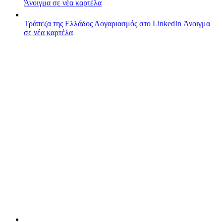
Άνοιγμα σε νέα καρτέλα
Τράπεζα της Ελλάδος
Λογαριασμός στο LinkedIn
Άνοιγμα
σε νέα καρτέλα