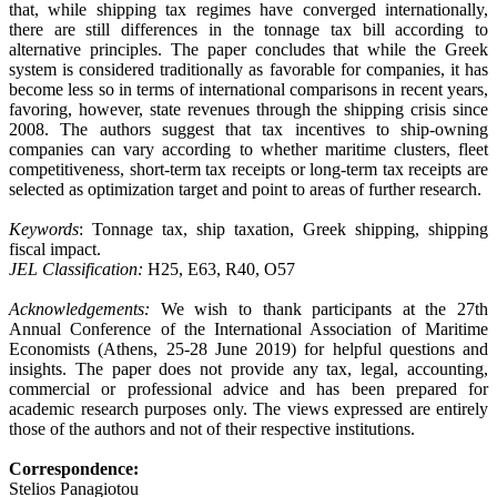
that, while shipping tax regimes have converged internationally,
there are still differences in the tonnage tax bill according to
alternative principles. The paper concludes that while the Greek
system is considered traditionally as favorable for companies, it has
become less so in terms of international comparisons in recent years,
favoring, however, state revenues through the shipping crisis since
2008. The authors suggest that tax incentives to ship-owning
companies can vary according to whether maritime clusters, fleet
competitiveness, short-term tax receipts or long-term tax receipts are
selected as optimization target and point to areas of further research.
Keywords
: Tonnage tax, ship taxation, Greek shipping, shipping
fiscal impact.
JEL Classification:
H25, E63, R40, O57
Acknowledgements:
We wish to thank participants at the 27th
Annual Conference of the International Association of Maritime
Economists (Athens, 25-28 June 2019) for helpful questions and
insights. The paper does not provide any tax, legal, accounting,
commercial or professional advice and has been prepared for
academic research purposes only. The views expressed are entirely
those of the authors and not of their respective institutions.
Correspondence:
Stelios Panagiotou