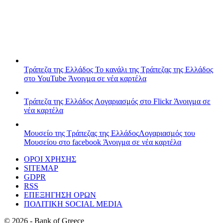
Τράπεζα της Ελλάδος
Το κανάλι της Τράπεζας της Ελλάδος
στο YouTube
Άνοιγμα σε νέα καρτέλα
Τράπεζα της Ελλάδος
Λογαριασμός στο Flickr
Άνοιγμα σε
νέα καρτέλα
Μουσείο της Τράπεζας της Ελλάδος
Λογαριασμός του
Μουσείου στο facebook
Άνοιγμα σε νέα καρτέλα
ΟΡΟΙ ΧΡΗΣΗΣ
SITEMAP
GDPR
RSS
ΕΠΕΞΗΓΗΣΗ ΟΡΩΝ
ΠΟΛΙΤΙΚΗ SOCIAL MEDIA
©
2026
- Bank of Greece