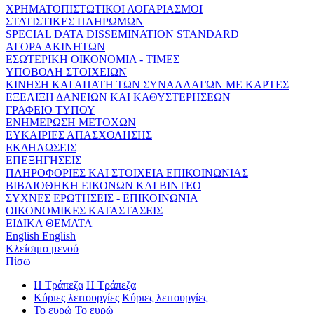
ΧΡΗΜΑΤΟΠΙΣΤΩΤΙΚΟΙ ΛΟΓΑΡΙΑΣΜΟΙ
ΣΤΑΤΙΣΤΙΚΕΣ ΠΛΗΡΩΜΩΝ
SPECIAL DATA DISSEMINATION STANDARD
ΑΓΟΡΑ ΑΚΙΝΗΤΩΝ
ΕΣΩΤΕΡΙΚΗ ΟΙΚΟΝΟΜΙΑ - ΤΙΜΕΣ
ΥΠΟΒΟΛΗ ΣΤΟΙΧΕΙΩΝ
ΚΙΝΗΣΗ ΚΑΙ ΑΠΑΤΗ ΤΩΝ ΣΥΝΑΛΛΑΓΩΝ ΜΕ ΚΑΡΤΕΣ
ΕΞΕΛΙΞΗ ΔΑΝΕΙΩΝ ΚΑΙ ΚΑΘΥΣΤΕΡΗΣΕΩΝ
ΓΡΑΦΕΙΟ ΤΥΠΟΥ
ΕΝΗΜΕΡΩΣΗ ΜΕΤΟΧΩΝ
ΕΥΚΑΙΡΙΕΣ ΑΠΑΣΧΟΛΗΣΗΣ
ΕΚΔΗΛΩΣΕΙΣ
ΕΠΕΞΗΓΗΣΕΙΣ
ΠΛΗΡΟΦΟΡΙΕΣ ΚΑΙ ΣΤΟΙΧΕΙΑ ΕΠΙΚΟΙΝΩΝΙΑΣ
ΒΙΒΛΙΟΘΗΚΗ ΕΙΚΟΝΩΝ ΚΑΙ ΒΙΝΤΕΟ
ΣΥΧΝΕΣ ΕΡΩΤΗΣΕΙΣ - ΕΠΙΚΟΙΝΩΝΙΑ
ΟΙΚΟΝΟΜΙΚΕΣ ΚΑΤΑΣΤΑΣΕΙΣ
ΕΙΔΙΚΑ ΘΕΜΑΤΑ
English
English
Κλείσιμο μενού
Πίσω
Η Τράπεζα
Η Τράπεζα
Κύριες λειτουργίες
Κύριες λειτουργίες
Το ευρώ
Το ευρώ