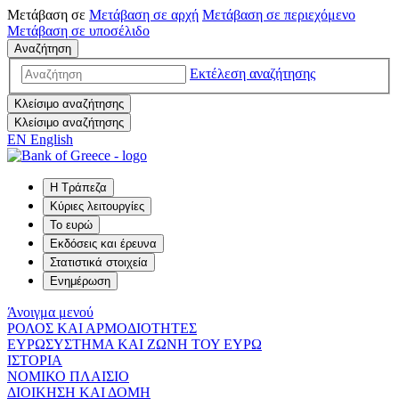
Μετάβαση σε
Μετάβαση σε
αρχή
Μετάβαση σε
περιεχόμενο
Μετάβαση σε
υποσέλιδο
Αναζήτηση
Εκτέλεση αναζήτησης
Κλείσιμο αναζήτησης
Κλείσιμο αναζήτησης
EN
English
Η Τράπεζα
Κύριες λειτουργίες
Το ευρώ
Εκδόσεις και έρευνα
Στατιστικά στοιχεία
Ενημέρωση
Άνοιγμα μενού
ΡΟΛΟΣ ΚΑΙ ΑΡΜΟΔΙΟΤΗΤΕΣ
ΕΥΡΩΣΥΣΤΗΜΑ ΚΑΙ ΖΩΝΗ ΤΟΥ ΕΥΡΩ
ΙΣΤΟΡΙΑ
ΝΟΜΙΚΟ ΠΛΑΙΣΙΟ
ΔΙΟΙΚΗΣΗ ΚΑΙ ΔΟΜΗ