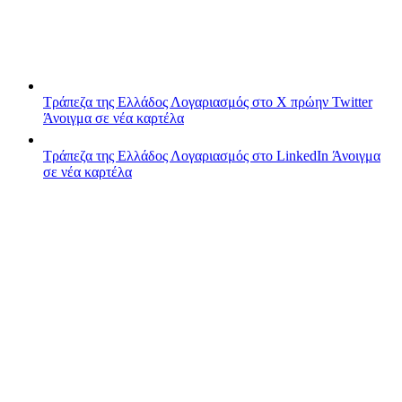
Τράπεζα της Ελλάδος
Λογαριασμός στο X πρώην Twitter
Άνοιγμα σε νέα καρτέλα
Τράπεζα της Ελλάδος
Λογαριασμός στο LinkedIn
Άνοιγμα
σε νέα καρτέλα