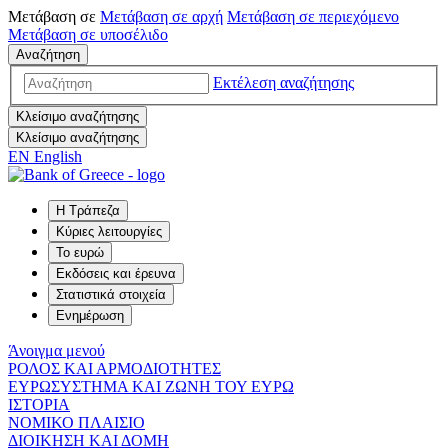
Μετάβαση σε
Μετάβαση σε
αρχή
Μετάβαση σε
περιεχόμενο
Μετάβαση σε
υποσέλιδο
Αναζήτηση
Εκτέλεση αναζήτησης
Κλείσιμο αναζήτησης
Κλείσιμο αναζήτησης
EN
English
Η Τράπεζα
Κύριες λειτουργίες
Το ευρώ
Εκδόσεις και έρευνα
Στατιστικά στοιχεία
Ενημέρωση
Άνοιγμα μενού
ΡΟΛΟΣ ΚΑΙ ΑΡΜΟΔΙΟΤΗΤΕΣ
ΕΥΡΩΣΥΣΤΗΜΑ ΚΑΙ ΖΩΝΗ ΤΟΥ ΕΥΡΩ
ΙΣΤΟΡΙΑ
ΝΟΜΙΚΟ ΠΛΑΙΣΙΟ
ΔΙΟΙΚΗΣΗ ΚΑΙ ΔΟΜΗ