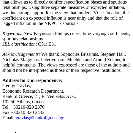
that allows us to directly confront specification biases and spurious
relationships. Using three separate measures of expected inflation,
we find strong support for the view that, under TVC estimation, the
coefficient on expected inflation is near unity and that the role of
lagged inflation in the NKPC is spurious.
Keywords
: New Keynesian Phillips curve; time-varying coefficients;
spurious relationships.
JEL classification
: C51; E31
Acknowledgements:
We thank Sophocles Brissimis, Stephen Hall,
Nicholas Magginas, Peter von zur Muehlen and Arnold Zellner, for
helpful comments. The views expressed are those of the authors and
should not be interpreted as those of their respective institutions.
Address for Correspondence:
George Tavlas,
Economic Research Department,
Bank of Greece, 21, E. Venizelos Ave.,
102 50 Athens, Greece
Tel. +30210-320 2370
Fax +30210-320 2432
Email:
gtavlas@bankofgreece.gr