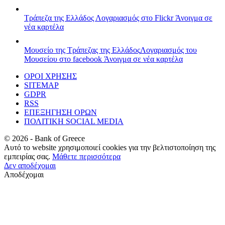
Τράπεζα της Ελλάδος
Λογαριασμός στο Flickr
Άνοιγμα σε
νέα καρτέλα
Μουσείο της Τράπεζας της Ελλάδος
Λογαριασμός του
Μουσείου στο facebook
Άνοιγμα σε νέα καρτέλα
ΟΡΟΙ ΧΡΗΣΗΣ
SITEMAP
GDPR
RSS
ΕΠΕΞΗΓΗΣΗ ΟΡΩΝ
ΠΟΛΙΤΙΚΗ SOCIAL MEDIA
©
2026
- Bank of Greece
Αυτό το website χρησιμοποιεί cookies για την βελτιστοποίηση της
εμπειρίας σας.
Μάθετε περισσότερα
Δεν αποδέχομαι
Αποδέχομαι