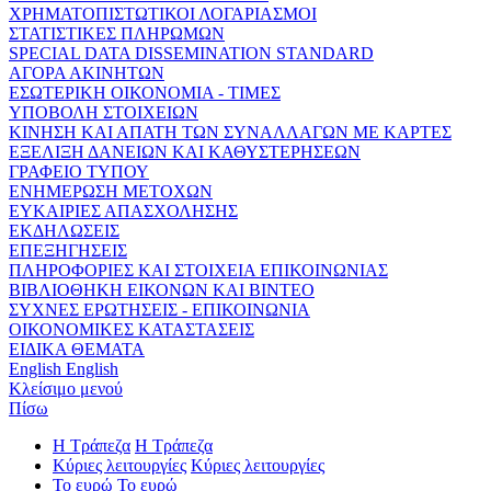
ΧΡΗΜΑΤΟΠΙΣΤΩΤΙΚΟΙ ΛΟΓΑΡΙΑΣΜΟΙ
ΣΤΑΤΙΣΤΙΚΕΣ ΠΛΗΡΩΜΩΝ
SPECIAL DATA DISSEMINATION STANDARD
ΑΓΟΡΑ ΑΚΙΝΗΤΩΝ
ΕΣΩΤΕΡΙΚΗ ΟΙΚΟΝΟΜΙΑ - ΤΙΜΕΣ
ΥΠΟΒΟΛΗ ΣΤΟΙΧΕΙΩΝ
ΚΙΝΗΣΗ ΚΑΙ ΑΠΑΤΗ ΤΩΝ ΣΥΝΑΛΛΑΓΩΝ ΜΕ ΚΑΡΤΕΣ
ΕΞΕΛΙΞΗ ΔΑΝΕΙΩΝ ΚΑΙ ΚΑΘΥΣΤΕΡΗΣΕΩΝ
ΓΡΑΦΕΙΟ ΤΥΠΟΥ
ΕΝΗΜΕΡΩΣΗ ΜΕΤΟΧΩΝ
ΕΥΚΑΙΡΙΕΣ ΑΠΑΣΧΟΛΗΣΗΣ
ΕΚΔΗΛΩΣΕΙΣ
ΕΠΕΞΗΓΗΣΕΙΣ
ΠΛΗΡΟΦΟΡΙΕΣ ΚΑΙ ΣΤΟΙΧΕΙΑ ΕΠΙΚΟΙΝΩΝΙΑΣ
ΒΙΒΛΙΟΘΗΚΗ ΕΙΚΟΝΩΝ ΚΑΙ ΒΙΝΤΕΟ
ΣΥΧΝΕΣ ΕΡΩΤΗΣΕΙΣ - ΕΠΙΚΟΙΝΩΝΙΑ
ΟΙΚΟΝΟΜΙΚΕΣ ΚΑΤΑΣΤΑΣΕΙΣ
ΕΙΔΙΚΑ ΘΕΜΑΤΑ
English
English
Κλείσιμο μενού
Πίσω
Η Τράπεζα
Η Τράπεζα
Κύριες λειτουργίες
Κύριες λειτουργίες
Το ευρώ
Το ευρώ