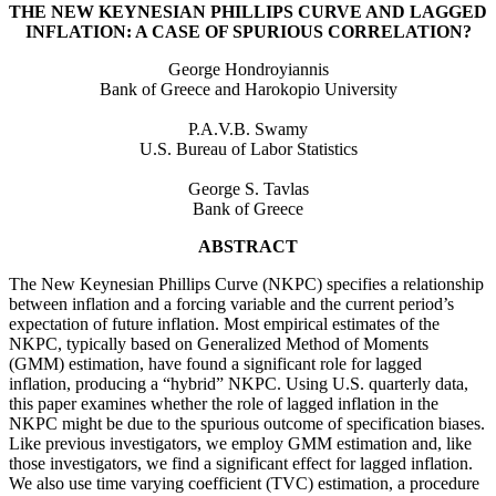
THE NEW KEYNESIAN PHILLIPS CURVE AND LAGGED
INFLATION: A CASE OF SPURIOUS CORRELATION?
George Hondroyiannis
Bank of Greece and Harokopio University
P.A.V.B. Swamy
U.S. Bureau of Labor Statistics
George S. Tavlas
Bank of Greece
ABSTRACT
The New Keynesian Phillips Curve (NKPC) specifies a relationship
between inflation and a forcing variable and the current period’s
expectation of future inflation. Most empirical estimates of the
NKPC, typically based on Generalized Method of Moments
(GMM) estimation, have found a significant role for lagged
inflation, producing a “hybrid” NKPC. Using U.S. quarterly data,
this paper examines whether the role of lagged inflation in the
NKPC might be due to the spurious outcome of specification biases.
Like previous investigators, we employ GMM estimation and, like
those investigators, we find a significant effect for lagged inflation.
We also use time varying coefficient (TVC) estimation, a procedure