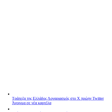
Τράπεζα της Ελλάδος
Λογαριασμός στο X πρώην Twitter
Άνοιγμα σε νέα καρτέλα