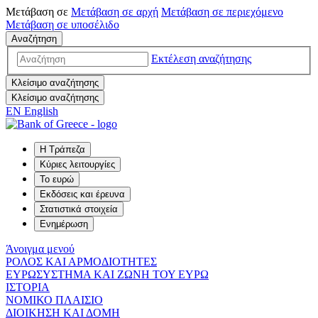
Μετάβαση σε
Μετάβαση σε
αρχή
Μετάβαση σε
περιεχόμενο
Μετάβαση σε
υποσέλιδο
Αναζήτηση
Εκτέλεση αναζήτησης
Κλείσιμο αναζήτησης
Κλείσιμο αναζήτησης
EN
English
Η Τράπεζα
Κύριες λειτουργίες
Το ευρώ
Εκδόσεις και έρευνα
Στατιστικά στοιχεία
Ενημέρωση
Άνοιγμα μενού
ΡΟΛΟΣ ΚΑΙ ΑΡΜΟΔΙΟΤΗΤΕΣ
ΕΥΡΩΣΥΣΤΗΜΑ ΚΑΙ ΖΩΝΗ ΤΟΥ ΕΥΡΩ
ΙΣΤΟΡΙΑ
ΝΟΜΙΚΟ ΠΛΑΙΣΙΟ
ΔΙΟΙΚΗΣΗ ΚΑΙ ΔΟΜΗ