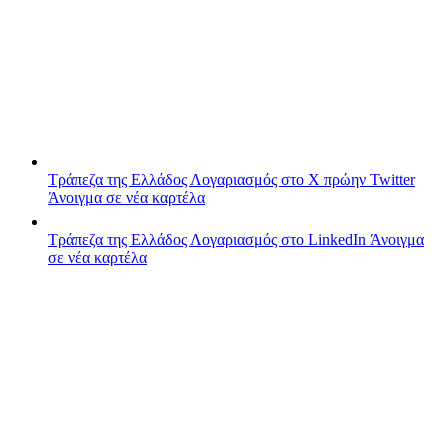
Τράπεζα της Ελλάδος
Λογαριασμός στο X πρώην Twitter
Άνοιγμα σε νέα καρτέλα
Τράπεζα της Ελλάδος
Λογαριασμός στο LinkedIn
Άνοιγμα
σε νέα καρτέλα