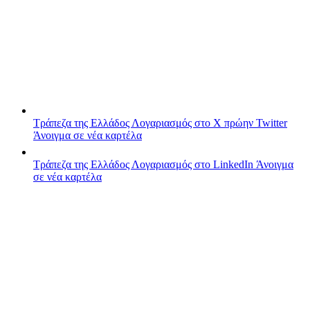
Τράπεζα της Ελλάδος
Λογαριασμός στο X πρώην Twitter
Άνοιγμα σε νέα καρτέλα
Τράπεζα της Ελλάδος
Λογαριασμός στο LinkedIn
Άνοιγμα
σε νέα καρτέλα