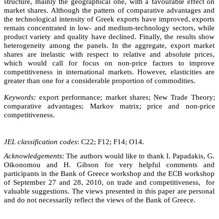
structure, mainly the geographical one, with a favourable effect on
market shares. Although the pattern of comparative advantages and
the technological intensity of Greek exports have improved, exports
remain concentrated in low- and medium-technology sectors, while
product variety and quality have declined. Finally, the results show
heterogeneity among the panels. In the aggregate, export market
shares are inelastic with respect to relative and absolute prices,
which would call for focus on non-price factors to improve
competitiveness in international markets. However, elasticities are
greater than one for a considerable proportion of commodities.
Keywords:
export performance; market shares; New Trade Theory;
comparative advantages; Markov matrix; price and non-price
competitiveness.
JEL classification codes
: C22; F12; F14; O14.
Acknowledgements
: The authors would like to thank I. Papadakis, G.
Oikonomou and H. Gibson for very helpful comments and
participants in the Bank of Greece workshop and the ECB workshop
of September 27 and 28, 2010, on trade and competitiveness, for
valuable suggestions. The views presented in this paper are personal
and do not necessarily reflect the views of the Bank of Greece.