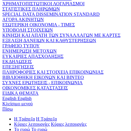
ΧΡΗΜΑΤΟΠΙΣΤΩΤΙΚΟΙ ΛΟΓΑΡΙΑΣΜΟΙ
ΣΤΑΤΙΣΤΙΚΕΣ ΠΛΗΡΩΜΩΝ
SPECIAL DATA DISSEMINATION STANDARD
ΑΓΟΡΑ ΑΚΙΝΗΤΩΝ
ΕΣΩΤΕΡΙΚΗ ΟΙΚΟΝΟΜΙΑ - ΤΙΜΕΣ
ΥΠΟΒΟΛΗ ΣΤΟΙΧΕΙΩΝ
ΚΙΝΗΣΗ ΚΑΙ ΑΠΑΤΗ ΤΩΝ ΣΥΝΑΛΛΑΓΩΝ ΜΕ ΚΑΡΤΕΣ
ΕΞΕΛΙΞΗ ΔΑΝΕΙΩΝ ΚΑΙ ΚΑΘΥΣΤΕΡΗΣΕΩΝ
ΓΡΑΦΕΙΟ ΤΥΠΟΥ
ΕΝΗΜΕΡΩΣΗ ΜΕΤΟΧΩΝ
ΕΥΚΑΙΡΙΕΣ ΑΠΑΣΧΟΛΗΣΗΣ
ΕΚΔΗΛΩΣΕΙΣ
ΕΠΕΞΗΓΗΣΕΙΣ
ΠΛΗΡΟΦΟΡΙΕΣ ΚΑΙ ΣΤΟΙΧΕΙΑ ΕΠΙΚΟΙΝΩΝΙΑΣ
ΒΙΒΛΙΟΘΗΚΗ ΕΙΚΟΝΩΝ ΚΑΙ ΒΙΝΤΕΟ
ΣΥΧΝΕΣ ΕΡΩΤΗΣΕΙΣ - ΕΠΙΚΟΙΝΩΝΙΑ
ΟΙΚΟΝΟΜΙΚΕΣ ΚΑΤΑΣΤΑΣΕΙΣ
ΕΙΔΙΚΑ ΘΕΜΑΤΑ
English
English
Κλείσιμο μενού
Πίσω
Η Τράπεζα
Η Τράπεζα
Κύριες λειτουργίες
Κύριες λειτουργίες
Το ευρώ
Το ευρώ