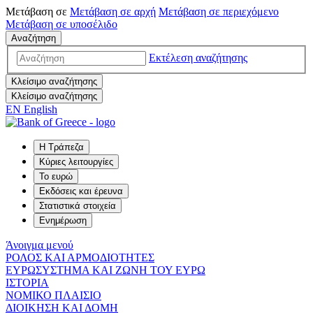
Μετάβαση σε
Μετάβαση σε
αρχή
Μετάβαση σε
περιεχόμενο
Μετάβαση σε
υποσέλιδο
Αναζήτηση
Εκτέλεση αναζήτησης
Κλείσιμο αναζήτησης
Κλείσιμο αναζήτησης
EN
English
Η Τράπεζα
Κύριες λειτουργίες
Το ευρώ
Εκδόσεις και έρευνα
Στατιστικά στοιχεία
Ενημέρωση
Άνοιγμα μενού
ΡΟΛΟΣ ΚΑΙ ΑΡΜΟΔΙΟΤΗΤΕΣ
ΕΥΡΩΣΥΣΤΗΜΑ ΚΑΙ ΖΩΝΗ ΤΟΥ ΕΥΡΩ
ΙΣΤΟΡΙΑ
ΝΟΜΙΚΟ ΠΛΑΙΣΙΟ
ΔΙΟΙΚΗΣΗ ΚΑΙ ΔΟΜΗ