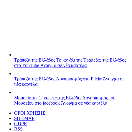
Τράπεζα της Ελλάδος
Το κανάλι της Τράπεζας της Ελλάδος
στο YouTube
Άνοιγμα σε νέα καρτέλα
Τράπεζα της Ελλάδος
Λογαριασμός στο Flickr
Άνοιγμα σε
νέα καρτέλα
Μουσείο της Τράπεζας της Ελλάδος
Λογαριασμός του
Μουσείου στο facebook
Άνοιγμα σε νέα καρτέλα
ΟΡΟΙ ΧΡΗΣΗΣ
SITEMAP
GDPR
RSS