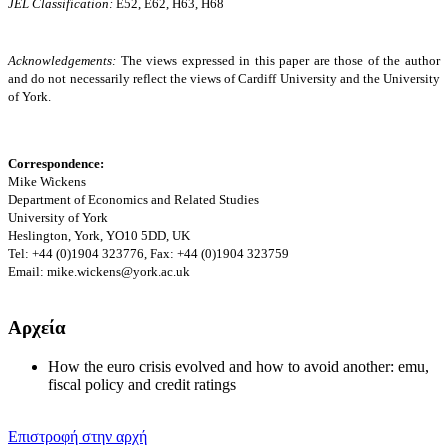
JEL Classification:
E52, E62, H63, H68
Acknowledgements:
The views expressed in this paper are those of the author
and do not necessarily reflect the views of Cardiff University and the University
of York.
Correspondence:
Mike Wickens
Department of Economics and Related Studies
University
of York
Heslington, York, YO10 5DD, UK
Tel: +44 (0)1904 323776, Fax: +44 (0)1904 323759
Email: mike.wickens@york.ac.uk
Αρχεία
How the euro crisis evolved and how to avoid another: emu,
fiscal policy and credit ratings
Επιστροφή στην αρχή