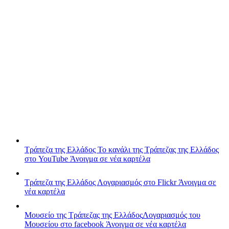
Τράπεζα της Ελλάδος
Το κανάλι της Τράπεζας της Ελλάδος
στο YouTube
Άνοιγμα σε νέα καρτέλα
Τράπεζα της Ελλάδος
Λογαριασμός στο Flickr
Άνοιγμα σε
νέα καρτέλα
Μουσείο της Τράπεζας της Ελλάδος
Λογαριασμός του
Μουσείου στο facebook
Άνοιγμα σε νέα καρτέλα