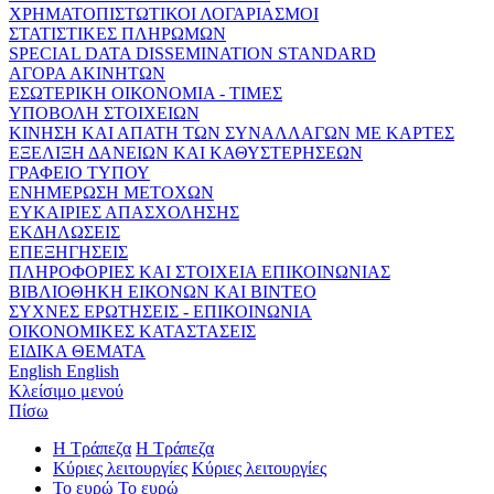
ΧΡΗΜΑΤΟΠΙΣΤΩΤΙΚΟΙ ΛΟΓΑΡΙΑΣΜΟΙ
ΣΤΑΤΙΣΤΙΚΕΣ ΠΛΗΡΩΜΩΝ
SPECIAL DATA DISSEMINATION STANDARD
ΑΓΟΡΑ ΑΚΙΝΗΤΩΝ
ΕΣΩΤΕΡΙΚΗ ΟΙΚΟΝΟΜΙΑ - ΤΙΜΕΣ
ΥΠΟΒΟΛΗ ΣΤΟΙΧΕΙΩΝ
ΚΙΝΗΣΗ ΚΑΙ ΑΠΑΤΗ ΤΩΝ ΣΥΝΑΛΛΑΓΩΝ ΜΕ ΚΑΡΤΕΣ
ΕΞΕΛΙΞΗ ΔΑΝΕΙΩΝ ΚΑΙ ΚΑΘΥΣΤΕΡΗΣΕΩΝ
ΓΡΑΦΕΙΟ ΤΥΠΟΥ
ΕΝΗΜΕΡΩΣΗ ΜΕΤΟΧΩΝ
ΕΥΚΑΙΡΙΕΣ ΑΠΑΣΧΟΛΗΣΗΣ
ΕΚΔΗΛΩΣΕΙΣ
ΕΠΕΞΗΓΗΣΕΙΣ
ΠΛΗΡΟΦΟΡΙΕΣ ΚΑΙ ΣΤΟΙΧΕΙΑ ΕΠΙΚΟΙΝΩΝΙΑΣ
ΒΙΒΛΙΟΘΗΚΗ ΕΙΚΟΝΩΝ ΚΑΙ ΒΙΝΤΕΟ
ΣΥΧΝΕΣ ΕΡΩΤΗΣΕΙΣ - ΕΠΙΚΟΙΝΩΝΙΑ
ΟΙΚΟΝΟΜΙΚΕΣ ΚΑΤΑΣΤΑΣΕΙΣ
ΕΙΔΙΚΑ ΘΕΜΑΤΑ
English
English
Κλείσιμο μενού
Πίσω
Η Τράπεζα
Η Τράπεζα
Κύριες λειτουργίες
Κύριες λειτουργίες
Το ευρώ
Το ευρώ