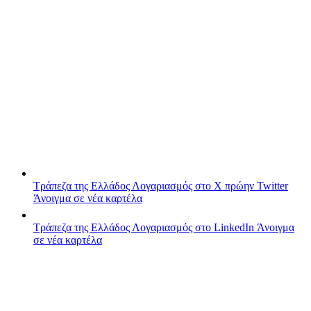
Τράπεζα της Ελλάδος
Λογαριασμός στο X πρώην Twitter
Άνοιγμα σε νέα καρτέλα
Τράπεζα της Ελλάδος
Λογαριασμός στο LinkedIn
Άνοιγμα
σε νέα καρτέλα