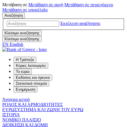
Μετάβαση σε
Μετάβαση σε
αρχή
Μετάβαση σε
περιεχόμενο
Μετάβαση σε
υποσέλιδο
Αναζήτηση
Εκτέλεση αναζήτησης
Κλείσιμο αναζήτησης
Κλείσιμο αναζήτησης
EN
English
Η Τράπεζα
Κύριες λειτουργίες
Το ευρώ
Εκδόσεις και έρευνα
Στατιστικά στοιχεία
Ενημέρωση
Άνοιγμα μενού
ΡΟΛΟΣ ΚΑΙ ΑΡΜΟΔΙΟΤΗΤΕΣ
ΕΥΡΩΣΥΣΤΗΜΑ ΚΑΙ ΖΩΝΗ ΤΟΥ ΕΥΡΩ
ΙΣΤΟΡΙΑ
ΝΟΜΙΚΟ ΠΛΑΙΣΙΟ
ΔΙΟΙΚΗΣΗ ΚΑΙ ΔΟΜΗ