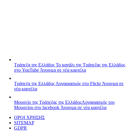
Τράπεζα της Ελλάδος
Το κανάλι της Τράπεζας της Ελλάδος
στο YouTube
Άνοιγμα σε νέα καρτέλα
Τράπεζα της Ελλάδος
Λογαριασμός στο Flickr
Άνοιγμα σε
νέα καρτέλα
Μουσείο της Τράπεζας της Ελλάδος
Λογαριασμός του
Μουσείου στο facebook
Άνοιγμα σε νέα καρτέλα
ΟΡΟΙ ΧΡΗΣΗΣ
SITEMAP
GDPR