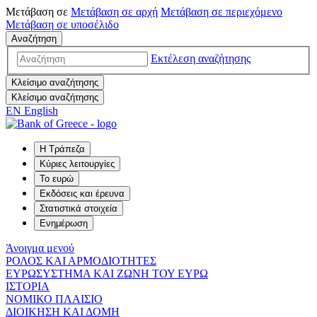
Μετάβαση σε
Μετάβαση σε
αρχή
Μετάβαση σε
περιεχόμενο
Μετάβαση σε
υποσέλιδο
Αναζήτηση
Εκτέλεση αναζήτησης
Κλείσιμο αναζήτησης
Κλείσιμο αναζήτησης
EN
English
Η Τράπεζα
Κύριες λειτουργίες
Το ευρώ
Εκδόσεις και έρευνα
Στατιστικά στοιχεία
Ενημέρωση
Άνοιγμα μενού
ΡΟΛΟΣ ΚΑΙ ΑΡΜΟΔΙΟΤΗΤΕΣ
ΕΥΡΩΣΥΣΤΗΜΑ ΚΑΙ ΖΩΝΗ ΤΟΥ ΕΥΡΩ
ΙΣΤΟΡΙΑ
ΝΟΜΙΚΟ ΠΛΑΙΣΙΟ
ΔΙΟΙΚΗΣΗ ΚΑΙ ΔΟΜΗ