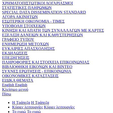
ΧΡΗΜΑΤΟΠΙΣΤΩΤΙΚΟΙ ΛΟΓΑΡΙΑΣΜΟΙ
ΣΤΑΤΙΣΤΙΚΕΣ ΠΛΗΡΩΜΩΝ
SPECIAL DATA DISSEMINATION STANDARD
ΑΓΟΡΑ ΑΚΙΝΗΤΩΝ
ΕΣΩΤΕΡΙΚΗ ΟΙΚΟΝΟΜΙΑ - ΤΙΜΕΣ
ΥΠΟΒΟΛΗ ΣΤΟΙΧΕΙΩΝ
ΚΙΝΗΣΗ ΚΑΙ ΑΠΑΤΗ ΤΩΝ ΣΥΝΑΛΛΑΓΩΝ ΜΕ ΚΑΡΤΕΣ
ΕΞΕΛΙΞΗ ΔΑΝΕΙΩΝ ΚΑΙ ΚΑΘΥΣΤΕΡΗΣΕΩΝ
ΓΡΑΦΕΙΟ ΤΥΠΟΥ
ΕΝΗΜΕΡΩΣΗ ΜΕΤΟΧΩΝ
ΕΥΚΑΙΡΙΕΣ ΑΠΑΣΧΟΛΗΣΗΣ
ΕΚΔΗΛΩΣΕΙΣ
ΕΠΕΞΗΓΗΣΕΙΣ
ΠΛΗΡΟΦΟΡΙΕΣ ΚΑΙ ΣΤΟΙΧΕΙΑ ΕΠΙΚΟΙΝΩΝΙΑΣ
ΒΙΒΛΙΟΘΗΚΗ ΕΙΚΟΝΩΝ ΚΑΙ ΒΙΝΤΕΟ
ΣΥΧΝΕΣ ΕΡΩΤΗΣΕΙΣ - ΕΠΙΚΟΙΝΩΝΙΑ
ΟΙΚΟΝΟΜΙΚΕΣ ΚΑΤΑΣΤΑΣΕΙΣ
ΕΙΔΙΚΑ ΘΕΜΑΤΑ
English
English
Κλείσιμο μενού
Πίσω
Η Τράπεζα
Η Τράπεζα
Κύριες λειτουργίες
Κύριες λειτουργίες
Το ευρώ
Το ευρώ