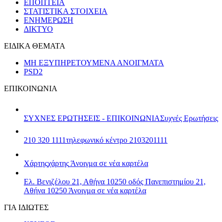
ΕΠΟΠΤΕΙΑ
ΣΤΑΤΙΣΤΙΚΑ ΣΤΟΙΧΕΙΑ
ΕΝΗΜΕΡΩΣΗ
ΔΙΚΤΥΟ
ΕΙΔΙΚΑ ΘΕΜΑΤΑ
ΜΗ ΕΞΥΠΗΡΕΤΟΥΜΕΝΑ ΑΝΟΙΓΜΑΤΑ
PSD2
ΕΠΙΚΟΙΝΩΝΙΑ
ΣΥΧΝΕΣ ΕΡΩΤΗΣΕΙΣ - ΕΠΙΚΟΙΝΩΝΙΑ
Συχνές Ερωτήσεις
210 320 1111
τηλεφωνικό κέντρο 2103201111
Χάρτης
χάρτης
Άνοιγμα σε νέα καρτέλα
Ελ. Βενιζέλου 21, Αθήνα 10250
οδός Πανεπιστημίου 21,
Αθήνα 10250
Άνοιγμα σε νέα καρτέλα
ΓΙΑ ΙΔΙΩΤΕΣ