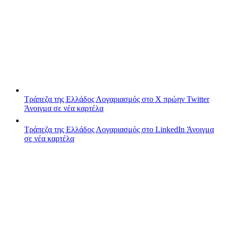
Τράπεζα της Ελλάδος
Λογαριασμός στο X πρώην Twitter
Άνοιγμα σε νέα καρτέλα
Τράπεζα της Ελλάδος
Λογαριασμός στο LinkedIn
Άνοιγμα
σε νέα καρτέλα