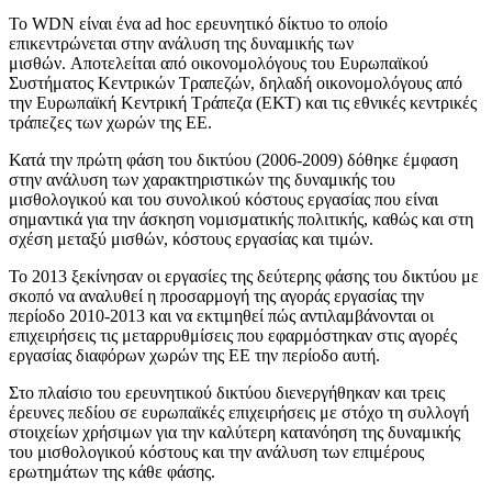
Το WDN είναι ένα ad hoc ερευνητικό δίκτυο το οποίο
επικεντρώνεται στην ανάλυση της δυναμικής των
μισθών. Aποτελείται από οικονομολόγους του Ευρωπαϊκού
Συστήματος Κεντρικών Τραπεζών, δηλαδή οικονομολόγους από
την Ευρωπαϊκή Κεντρική Τράπεζα (ΕΚΤ) και τις εθνικές κεντρικές
τράπεζες των χωρών της ΕΕ.
Κατά την πρώτη φάση του δικτύου (2006-2009) δόθηκε έμφαση
στην ανάλυση των χαρακτηριστικών της δυναμικής του
μισθολογικού και του συνολικού κόστους εργασίας που είναι
σημαντικά για την άσκηση νομισματικής πολιτικής, καθώς και στη
σχέση μεταξύ μισθών, κόστους εργασίας και τιμών.
Το 2013 ξεκίνησαν οι εργασίες της δεύτερης φάσης του δικτύου με
σκοπό να αναλυθεί η προσαρμογή της αγοράς εργασίας την
περίοδο 2010-2013 και να εκτιμηθεί πώς αντιλαμβάνονται οι
επιχειρήσεις τις μεταρρυθμίσεις που εφαρμόστηκαν στις αγορές
εργασίας διαφόρων χωρών της ΕΕ την περίοδο αυτή.
Στο πλαίσιο του ερευνητικού δικτύου διενεργήθηκαν και τρεις
έρευνες πεδίου σε ευρωπαϊκές επιχειρήσεις με στόχο τη συλλογή
στοιχείων χρήσιμων για την καλύτερη κατανόηση της δυναμικής
του μισθολογικού κόστους και την ανάλυση των επιμέρους
ερωτημάτων της κάθε φάσης.