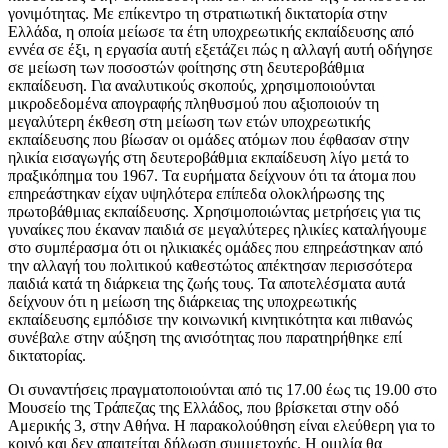
γονιμότητας. Με επίκεντρο τη στρατιωτική δικτατορία στην
Ελλάδα, η οποία μείωσε τα έτη υποχρεωτικής εκπαίδευσης από
εννέα σε έξι, η εργασία αυτή εξετάζει πώς η αλλαγή αυτή οδήγησε
σε μείωση των ποσοστών φοίτησης στη δευτεροβάθμια
εκπαίδευση. Για αναλυτικούς σκοπούς, χρησιμοποιούνται
μικροδεδομένα απογραφής πληθυσμού που αξιοποιούν τη
μεγαλύτερη έκθεση στη μείωση των ετών υποχρεωτικής
εκπαίδευσης που βίωσαν οι ομάδες ατόμων που έφθασαν στην
ηλικία εισαγωγής στη δευτεροβάθμια εκπαίδευση λίγο μετά το
πραξικόπημα του 1967. Τα ευρήματα δείχνουν ότι τα άτομα που
επηρεάστηκαν είχαν υψηλότερα επίπεδα ολοκλήρωσης της
πρωτοβάθμιας εκπαίδευσης. Χρησιμοποιώντας μετρήσεις για τις
γυναίκες που έκαναν παιδιά σε μεγαλύτερες ηλικίες καταλήγουμε
στο συμπέρασμα ότι οι ηλικιακές ομάδες που επηρεάστηκαν από
την αλλαγή του πολιτικού καθεστώτος απέκτησαν περισσότερα
παιδιά κατά τη διάρκεια της ζωής τους. Τα αποτελέσματα αυτά
δείχνουν ότι η μείωση της διάρκειας της υποχρεωτικής
εκπαίδευσης εμπόδισε την κοινωνική κινητικότητα και πιθανώς
συνέβαλε στην αύξηση της ανισότητας που παρατηρήθηκε επί
δικτατορίας.
Οι συναντήσεις πραγματοποιούνται από τις 17.00 έως τις 19.00 στο
Μουσείο της Τράπεζας της Ελλάδος, που βρίσκεται στην οδό
Αμερικής 3, στην Αθήνα. Η παρακολούθηση είναι ελεύθερη για το
κοινό και δεν απαιτείται δήλωση συμμετοχής. Η ομιλία θα