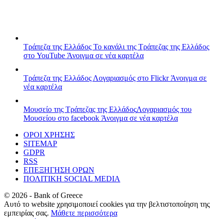
Τράπεζα της Ελλάδος
Το κανάλι της Τράπεζας της Ελλάδος
στο YouTube
Άνοιγμα σε νέα καρτέλα
Τράπεζα της Ελλάδος
Λογαριασμός στο Flickr
Άνοιγμα σε
νέα καρτέλα
Μουσείο της Τράπεζας της Ελλάδος
Λογαριασμός του
Μουσείου στο facebook
Άνοιγμα σε νέα καρτέλα
ΟΡΟΙ ΧΡΗΣΗΣ
SITEMAP
GDPR
RSS
ΕΠΕΞΗΓΗΣΗ ΟΡΩΝ
ΠΟΛΙΤΙΚΗ SOCIAL MEDIA
©
2026
- Bank of Greece
Αυτό το website χρησιμοποιεί cookies για την βελτιστοποίηση της
εμπειρίας σας.
Μάθετε περισσότερα