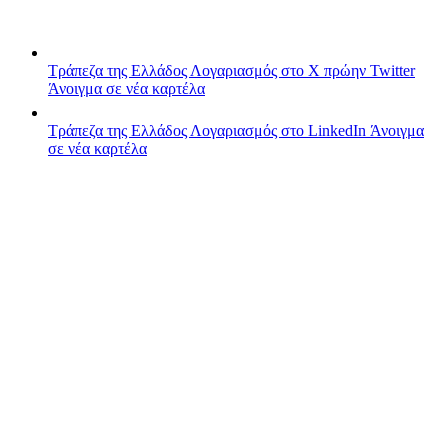
Τράπεζα της Ελλάδος
Λογαριασμός στο X πρώην Twitter
Άνοιγμα σε νέα καρτέλα
Τράπεζα της Ελλάδος
Λογαριασμός στο LinkedIn
Άνοιγμα
σε νέα καρτέλα