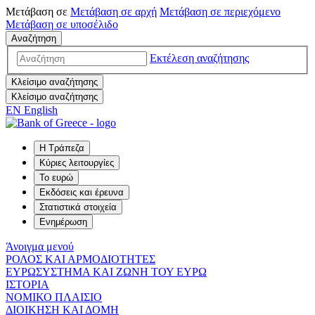
Μετάβαση σε
Μετάβαση σε
αρχή
Μετάβαση σε
περιεχόμενο
Μετάβαση σε
υποσέλιδο
Αναζήτηση
Εκτέλεση αναζήτησης
Κλείσιμο αναζήτησης
Κλείσιμο αναζήτησης
EN
English
Η Τράπεζα
Κύριες λειτουργίες
Το ευρώ
Εκδόσεις και έρευνα
Στατιστικά στοιχεία
Ενημέρωση
Άνοιγμα μενού
ΡΟΛΟΣ ΚΑΙ ΑΡΜΟΔΙΟΤΗΤΕΣ
ΕΥΡΩΣΥΣΤΗΜΑ ΚΑΙ ΖΩΝΗ ΤΟΥ ΕΥΡΩ
ΙΣΤΟΡΙΑ
ΝΟΜΙΚΟ ΠΛΑΙΣΙΟ
ΔΙΟΙΚΗΣΗ ΚΑΙ ΔΟΜΗ