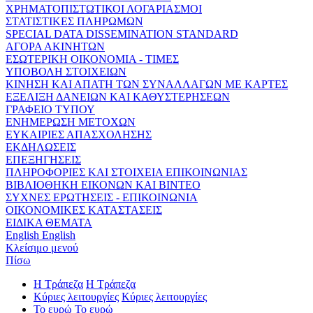
ΧΡΗΜΑΤΟΠΙΣΤΩΤΙΚΟΙ ΛΟΓΑΡΙΑΣΜΟΙ
ΣΤΑΤΙΣΤΙΚΕΣ ΠΛΗΡΩΜΩΝ
SPECIAL DATA DISSEMINATION STANDARD
ΑΓΟΡΑ ΑΚΙΝΗΤΩΝ
ΕΣΩΤΕΡΙΚΗ ΟΙΚΟΝΟΜΙΑ - ΤΙΜΕΣ
ΥΠΟΒΟΛΗ ΣΤΟΙΧΕΙΩΝ
ΚΙΝΗΣΗ ΚΑΙ ΑΠΑΤΗ ΤΩΝ ΣΥΝΑΛΛΑΓΩΝ ΜΕ ΚΑΡΤΕΣ
ΕΞΕΛΙΞΗ ΔΑΝΕΙΩΝ ΚΑΙ ΚΑΘΥΣΤΕΡΗΣΕΩΝ
ΓΡΑΦΕΙΟ ΤΥΠΟΥ
ΕΝΗΜΕΡΩΣΗ ΜΕΤΟΧΩΝ
ΕΥΚΑΙΡΙΕΣ ΑΠΑΣΧΟΛΗΣΗΣ
ΕΚΔΗΛΩΣΕΙΣ
ΕΠΕΞΗΓΗΣΕΙΣ
ΠΛΗΡΟΦΟΡΙΕΣ ΚΑΙ ΣΤΟΙΧΕΙΑ ΕΠΙΚΟΙΝΩΝΙΑΣ
ΒΙΒΛΙΟΘΗΚΗ ΕΙΚΟΝΩΝ ΚΑΙ ΒΙΝΤΕΟ
ΣΥΧΝΕΣ ΕΡΩΤΗΣΕΙΣ - ΕΠΙΚΟΙΝΩΝΙΑ
ΟΙΚΟΝΟΜΙΚΕΣ ΚΑΤΑΣΤΑΣΕΙΣ
ΕΙΔΙΚΑ ΘΕΜΑΤΑ
English
English
Κλείσιμο μενού
Πίσω
Η Τράπεζα
Η Τράπεζα
Κύριες λειτουργίες
Κύριες λειτουργίες
Το ευρώ
Το ευρώ