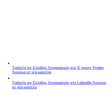
Τράπεζα της Ελλάδος
Λογαριασμός στο X πρώην Twitter
Άνοιγμα σε νέα καρτέλα
Τράπεζα της Ελλάδος
Λογαριασμός στο LinkedIn
Άνοιγμα
σε νέα καρτέλα