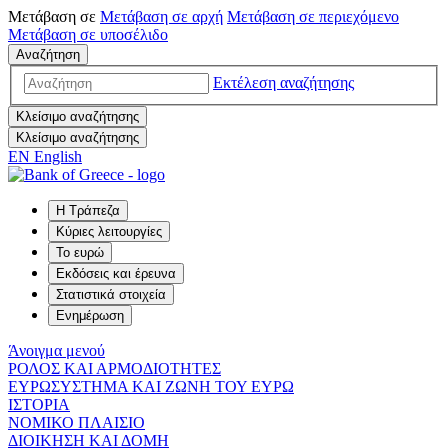
Μετάβαση σε
Μετάβαση σε
αρχή
Μετάβαση σε
περιεχόμενο
Μετάβαση σε
υποσέλιδο
Αναζήτηση
Εκτέλεση αναζήτησης
Κλείσιμο αναζήτησης
Κλείσιμο αναζήτησης
EN
English
Η Τράπεζα
Κύριες λειτουργίες
Το ευρώ
Εκδόσεις και έρευνα
Στατιστικά στοιχεία
Ενημέρωση
Άνοιγμα μενού
ΡΟΛΟΣ ΚΑΙ ΑΡΜΟΔΙΟΤΗΤΕΣ
ΕΥΡΩΣΥΣΤΗΜΑ ΚΑΙ ΖΩΝΗ ΤΟΥ ΕΥΡΩ
ΙΣΤΟΡΙΑ
ΝΟΜΙΚΟ ΠΛΑΙΣΙΟ
ΔΙΟΙΚΗΣΗ ΚΑΙ ΔΟΜΗ