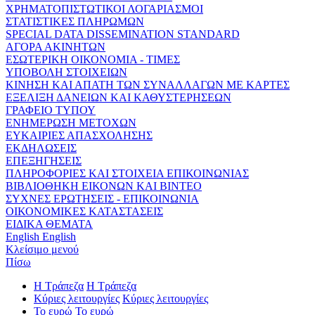
ΧΡΗΜΑΤΟΠΙΣΤΩΤΙΚΟΙ ΛΟΓΑΡΙΑΣΜΟΙ
ΣΤΑΤΙΣΤΙΚΕΣ ΠΛΗΡΩΜΩΝ
SPECIAL DATA DISSEMINATION STANDARD
ΑΓΟΡΑ ΑΚΙΝΗΤΩΝ
ΕΣΩΤΕΡΙΚΗ ΟΙΚΟΝΟΜΙΑ - ΤΙΜΕΣ
ΥΠΟΒΟΛΗ ΣΤΟΙΧΕΙΩΝ
ΚΙΝΗΣΗ ΚΑΙ ΑΠΑΤΗ ΤΩΝ ΣΥΝΑΛΛΑΓΩΝ ΜΕ ΚΑΡΤΕΣ
ΕΞΕΛΙΞΗ ΔΑΝΕΙΩΝ ΚΑΙ ΚΑΘΥΣΤΕΡΗΣΕΩΝ
ΓΡΑΦΕΙΟ ΤΥΠΟΥ
ΕΝΗΜΕΡΩΣΗ ΜΕΤΟΧΩΝ
ΕΥΚΑΙΡΙΕΣ ΑΠΑΣΧΟΛΗΣΗΣ
ΕΚΔΗΛΩΣΕΙΣ
ΕΠΕΞΗΓΗΣΕΙΣ
ΠΛΗΡΟΦΟΡΙΕΣ ΚΑΙ ΣΤΟΙΧΕΙΑ ΕΠΙΚΟΙΝΩΝΙΑΣ
ΒΙΒΛΙΟΘΗΚΗ ΕΙΚΟΝΩΝ ΚΑΙ ΒΙΝΤΕΟ
ΣΥΧΝΕΣ ΕΡΩΤΗΣΕΙΣ - ΕΠΙΚΟΙΝΩΝΙΑ
ΟΙΚΟΝΟΜΙΚΕΣ ΚΑΤΑΣΤΑΣΕΙΣ
ΕΙΔΙΚΑ ΘΕΜΑΤΑ
English
English
Κλείσιμο μενού
Πίσω
Η Τράπεζα
Η Τράπεζα
Κύριες λειτουργίες
Κύριες λειτουργίες
Το ευρώ
Το ευρώ