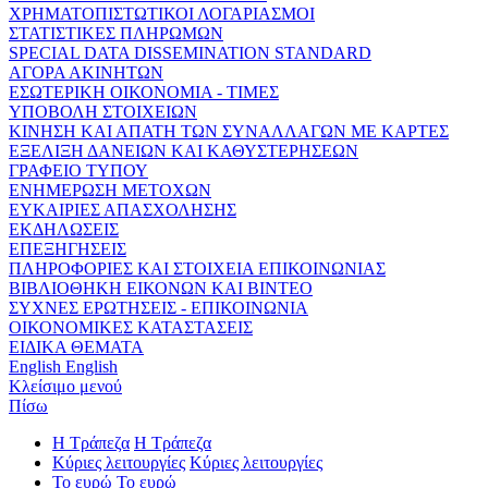
ΧΡΗΜΑΤΟΠΙΣΤΩΤΙΚΟΙ ΛΟΓΑΡΙΑΣΜΟΙ
ΣΤΑΤΙΣΤΙΚΕΣ ΠΛΗΡΩΜΩΝ
SPECIAL DATA DISSEMINATION STANDARD
ΑΓΟΡΑ ΑΚΙΝΗΤΩΝ
ΕΣΩΤΕΡΙΚΗ ΟΙΚΟΝΟΜΙΑ - ΤΙΜΕΣ
ΥΠΟΒΟΛΗ ΣΤΟΙΧΕΙΩΝ
ΚΙΝΗΣΗ ΚΑΙ ΑΠΑΤΗ ΤΩΝ ΣΥΝΑΛΛΑΓΩΝ ΜΕ ΚΑΡΤΕΣ
ΕΞΕΛΙΞΗ ΔΑΝΕΙΩΝ ΚΑΙ ΚΑΘΥΣΤΕΡΗΣΕΩΝ
ΓΡΑΦΕΙΟ ΤΥΠΟΥ
ΕΝΗΜΕΡΩΣΗ ΜΕΤΟΧΩΝ
ΕΥΚΑΙΡΙΕΣ ΑΠΑΣΧΟΛΗΣΗΣ
ΕΚΔΗΛΩΣΕΙΣ
ΕΠΕΞΗΓΗΣΕΙΣ
ΠΛΗΡΟΦΟΡΙΕΣ ΚΑΙ ΣΤΟΙΧΕΙΑ ΕΠΙΚΟΙΝΩΝΙΑΣ
ΒΙΒΛΙΟΘΗΚΗ ΕΙΚΟΝΩΝ ΚΑΙ ΒΙΝΤΕΟ
ΣΥΧΝΕΣ ΕΡΩΤΗΣΕΙΣ - ΕΠΙΚΟΙΝΩΝΙΑ
ΟΙΚΟΝΟΜΙΚΕΣ ΚΑΤΑΣΤΑΣΕΙΣ
ΕΙΔΙΚΑ ΘΕΜΑΤΑ
English
English
Κλείσιμο μενού
Πίσω
Η Τράπεζα
Η Τράπεζα
Κύριες λειτουργίες
Κύριες λειτουργίες
Το ευρώ
Το ευρώ