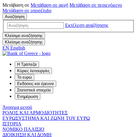
Μετάβαση σε
Μετάβαση σε
αρχή
Μετάβαση σε
περιεχόμενο
Μετάβαση σε
υποσέλιδο
Αναζήτηση
Εκτέλεση αναζήτησης
Κλείσιμο αναζήτησης
Κλείσιμο αναζήτησης
EN
English
Η Τράπεζα
Κύριες λειτουργίες
Το ευρώ
Εκδόσεις και έρευνα
Στατιστικά στοιχεία
Ενημέρωση
Άνοιγμα μενού
ΡΟΛΟΣ ΚΑΙ ΑΡΜΟΔΙΟΤΗΤΕΣ
ΕΥΡΩΣΥΣΤΗΜΑ ΚΑΙ ΖΩΝΗ ΤΟΥ ΕΥΡΩ
ΙΣΤΟΡΙΑ
ΝΟΜΙΚΟ ΠΛΑΙΣΙΟ
ΔΙΟΙΚΗΣΗ ΚΑΙ ΔΟΜΗ