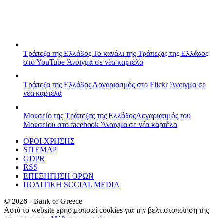
Τράπεζα της Ελλάδος
Το κανάλι της Τράπεζας της Ελλάδος
στο YouTube
Άνοιγμα σε νέα καρτέλα
Τράπεζα της Ελλάδος
Λογαριασμός στο Flickr
Άνοιγμα σε
νέα καρτέλα
Μουσείο της Τράπεζας της Ελλάδος
Λογαριασμός του
Μουσείου στο facebook
Άνοιγμα σε νέα καρτέλα
ΟΡΟΙ ΧΡΗΣΗΣ
SITEMAP
GDPR
RSS
ΕΠΕΞΗΓΗΣΗ ΟΡΩΝ
ΠΟΛΙΤΙΚΗ SOCIAL MEDIA
©
2026
- Bank of Greece
Αυτό το website χρησιμοποιεί cookies για την βελτιστοποίηση της