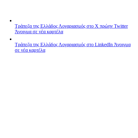
Τράπεζα της Ελλάδος
Λογαριασμός στο X πρώην Twitter
Άνοιγμα σε νέα καρτέλα
Τράπεζα της Ελλάδος
Λογαριασμός στο LinkedIn
Άνοιγμα
σε νέα καρτέλα