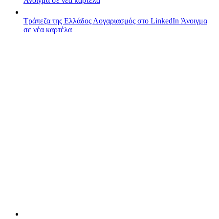
Άνοιγμα σε νέα καρτέλα
Τράπεζα της Ελλάδος
Λογαριασμός στο LinkedIn
Άνοιγμα
σε νέα καρτέλα