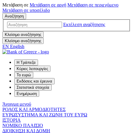
Μετάβαση σε
Μετάβαση σε
αρχή
Μετάβαση σε
περιεχόμενο
Μετάβαση σε
υποσέλιδο
Αναζήτηση
Εκτέλεση αναζήτησης
Κλείσιμο αναζήτησης
Κλείσιμο αναζήτησης
EN
English
Η Τράπεζα
Κύριες λειτουργίες
Το ευρώ
Εκδόσεις και έρευνα
Στατιστικά στοιχεία
Ενημέρωση
Άνοιγμα μενού
ΡΟΛΟΣ ΚΑΙ ΑΡΜΟΔΙΟΤΗΤΕΣ
ΕΥΡΩΣΥΣΤΗΜΑ ΚΑΙ ΖΩΝΗ ΤΟΥ ΕΥΡΩ
ΙΣΤΟΡΙΑ
ΝΟΜΙΚΟ ΠΛΑΙΣΙΟ
ΔΙΟΙΚΗΣΗ ΚΑΙ ΔΟΜΗ