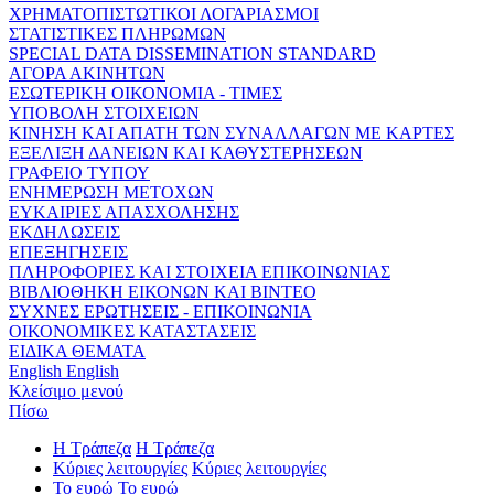
ΧΡΗΜΑΤΟΠΙΣΤΩΤΙΚΟΙ ΛΟΓΑΡΙΑΣΜΟΙ
ΣΤΑΤΙΣΤΙΚΕΣ ΠΛΗΡΩΜΩΝ
SPECIAL DATA DISSEMINATION STANDARD
ΑΓΟΡΑ ΑΚΙΝΗΤΩΝ
ΕΣΩΤΕΡΙΚΗ ΟΙΚΟΝΟΜΙΑ - ΤΙΜΕΣ
ΥΠΟΒΟΛΗ ΣΤΟΙΧΕΙΩΝ
ΚΙΝΗΣΗ ΚΑΙ ΑΠΑΤΗ ΤΩΝ ΣΥΝΑΛΛΑΓΩΝ ΜΕ ΚΑΡΤΕΣ
ΕΞΕΛΙΞΗ ΔΑΝΕΙΩΝ ΚΑΙ ΚΑΘΥΣΤΕΡΗΣΕΩΝ
ΓΡΑΦΕΙΟ ΤΥΠΟΥ
ΕΝΗΜΕΡΩΣΗ ΜΕΤΟΧΩΝ
ΕΥΚΑΙΡΙΕΣ ΑΠΑΣΧΟΛΗΣΗΣ
ΕΚΔΗΛΩΣΕΙΣ
ΕΠΕΞΗΓΗΣΕΙΣ
ΠΛΗΡΟΦΟΡΙΕΣ ΚΑΙ ΣΤΟΙΧΕΙΑ ΕΠΙΚΟΙΝΩΝΙΑΣ
ΒΙΒΛΙΟΘΗΚΗ ΕΙΚΟΝΩΝ ΚΑΙ ΒΙΝΤΕΟ
ΣΥΧΝΕΣ ΕΡΩΤΗΣΕΙΣ - ΕΠΙΚΟΙΝΩΝΙΑ
ΟΙΚΟΝΟΜΙΚΕΣ ΚΑΤΑΣΤΑΣΕΙΣ
ΕΙΔΙΚΑ ΘΕΜΑΤΑ
English
English
Κλείσιμο μενού
Πίσω
Η Τράπεζα
Η Τράπεζα
Κύριες λειτουργίες
Κύριες λειτουργίες
Το ευρώ
Το ευρώ