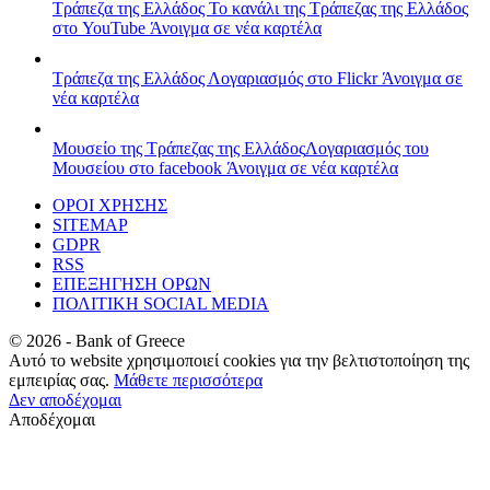
Τράπεζα της Ελλάδος
Το κανάλι της Τράπεζας της Ελλάδος
στο YouTube
Άνοιγμα σε νέα καρτέλα
Τράπεζα της Ελλάδος
Λογαριασμός στο Flickr
Άνοιγμα σε
νέα καρτέλα
Μουσείο της Τράπεζας της Ελλάδος
Λογαριασμός του
Μουσείου στο facebook
Άνοιγμα σε νέα καρτέλα
ΟΡΟΙ ΧΡΗΣΗΣ
SITEMAP
GDPR
RSS
ΕΠΕΞΗΓΗΣΗ ΟΡΩΝ
ΠΟΛΙΤΙΚΗ SOCIAL MEDIA
©
2026
- Bank of Greece
Αυτό το website χρησιμοποιεί cookies για την βελτιστοποίηση της
εμπειρίας σας.
Μάθετε περισσότερα
Δεν αποδέχομαι
Αποδέχομαι