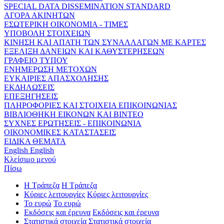
SPECIAL DATA DISSEMINATION STANDARD
ΑΓΟΡΑ ΑΚΙΝΗΤΩΝ
ΕΣΩΤΕΡΙΚΗ ΟΙΚΟΝΟΜΙΑ - ΤΙΜΕΣ
ΥΠΟΒΟΛΗ ΣΤΟΙΧΕΙΩΝ
ΚΙΝΗΣΗ ΚΑΙ ΑΠΑΤΗ ΤΩΝ ΣΥΝΑΛΛΑΓΩΝ ΜΕ ΚΑΡΤΕΣ
ΕΞΕΛΙΞΗ ΔΑΝΕΙΩΝ ΚΑΙ ΚΑΘΥΣΤΕΡΗΣΕΩΝ
ΓΡΑΦΕΙΟ ΤΥΠΟΥ
ΕΝΗΜΕΡΩΣΗ ΜΕΤΟΧΩΝ
ΕΥΚΑΙΡΙΕΣ ΑΠΑΣΧΟΛΗΣΗΣ
ΕΚΔΗΛΩΣΕΙΣ
ΕΠΕΞΗΓΗΣΕΙΣ
ΠΛΗΡΟΦΟΡΙΕΣ ΚΑΙ ΣΤΟΙΧΕΙΑ ΕΠΙΚΟΙΝΩΝΙΑΣ
ΒΙΒΛΙΟΘΗΚΗ ΕΙΚΟΝΩΝ ΚΑΙ ΒΙΝΤΕΟ
ΣΥΧΝΕΣ ΕΡΩΤΗΣΕΙΣ - ΕΠΙΚΟΙΝΩΝΙΑ
ΟΙΚΟΝΟΜΙΚΕΣ ΚΑΤΑΣΤΑΣΕΙΣ
ΕΙΔΙΚΑ ΘΕΜΑΤΑ
English
English
Κλείσιμο μενού
Πίσω
Η Τράπεζα
Η Τράπεζα
Κύριες λειτουργίες
Κύριες λειτουργίες
Το ευρώ
Το ευρώ
Εκδόσεις και έρευνα
Εκδόσεις και έρευνα
Στατιστικά στοιχεία
Στατιστικά στοιχεία