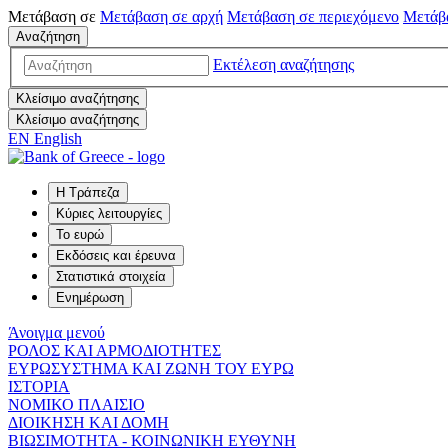
Μετάβαση σε
Μετάβαση σε
αρχή
Μετάβαση σε
περιεχόμενο
Μετάβ
Αναζήτηση
Εκτέλεση αναζήτησης
Κλείσιμο αναζήτησης
Κλείσιμο αναζήτησης
EN
English
Η Τράπεζα
Κύριες λειτουργίες
Το ευρώ
Εκδόσεις και έρευνα
Στατιστικά στοιχεία
Ενημέρωση
Άνοιγμα μενού
ΡΟΛΟΣ ΚΑΙ ΑΡΜΟΔΙΟΤΗΤΕΣ
ΕΥΡΩΣΥΣΤΗΜΑ ΚΑΙ ΖΩΝΗ ΤΟΥ ΕΥΡΩ
ΙΣΤΟΡΙΑ
ΝΟΜΙΚΟ ΠΛΑΙΣΙΟ
ΔΙΟΙΚΗΣΗ ΚΑΙ ΔΟΜΗ
ΒΙΩΣΙΜΟΤΗΤΑ - ΚΟΙΝΩΝΙΚΗ ΕΥΘΥΝΗ