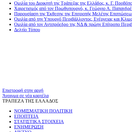
Oμιλία του Διοικητή της Τράπεζας της Ελλάδος, κ. Γ. Προβόπ
Χαιρετισμός από τον Πρωθυπουργό, κ. Γεώργιο Α. Παπανδρ
Παρουσίαση της Έκθεσης της Επιτροπής Μελέτης Επιπτώσεω
Oμιλία από την Υπουργό Περιβάλλοντος, Ενέργειας και Κλιμ
Ομιλία από τον Αντιπρόεδρο της ΝΔ & πρώην Επίτροπο Περιβ
Δελτίο Τύπου
Επιστροφή στην αρχή
Άνοιγμα σε νέα καρτέλα
ΤΡΑΠΕΖΑ ΤΗΣ ΕΛΛΑΔΟΣ
ΝΟΜΙΣΜΑΤΙΚΗ ΠΟΛΙΤΙΚΗ
ΕΠΟΠΤΕΙΑ
ΣΤΑΤΙΣΤΙΚΑ ΣΤΟΙΧΕΙΑ
ΕΝΗΜΕΡΩΣΗ