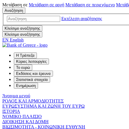
Μετάβαση σε
Μετάβαση σε
αρχή
Μετάβαση σε
περιεχόμενο
Μετάβ
Αναζήτηση
Εκτέλεση αναζήτησης
Κλείσιμο αναζήτησης
Κλείσιμο αναζήτησης
EN
English
Η Τράπεζα
Κύριες λειτουργίες
Το ευρώ
Εκδόσεις και έρευνα
Στατιστικά στοιχεία
Ενημέρωση
Άνοιγμα μενού
ΡΟΛΟΣ ΚΑΙ ΑΡΜΟΔΙΟΤΗΤΕΣ
ΕΥΡΩΣΥΣΤΗΜΑ ΚΑΙ ΖΩΝΗ ΤΟΥ ΕΥΡΩ
ΙΣΤΟΡΙΑ
ΝΟΜΙΚΟ ΠΛΑΙΣΙΟ
ΔΙΟΙΚΗΣΗ ΚΑΙ ΔΟΜΗ
ΒΙΩΣΙΜΟΤΗΤΑ - ΚΟΙΝΩΝΙΚΗ ΕΥΘΥΝΗ