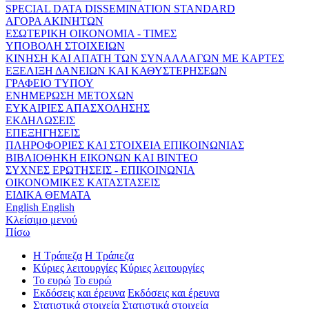
SPECIAL DATA DISSEMINATION STANDARD
ΑΓΟΡΑ ΑΚΙΝΗΤΩΝ
ΕΣΩΤΕΡΙΚΗ ΟΙΚΟΝΟΜΙΑ - ΤΙΜΕΣ
ΥΠΟΒΟΛΗ ΣΤΟΙΧΕΙΩΝ
ΚΙΝΗΣΗ ΚΑΙ ΑΠΑΤΗ ΤΩΝ ΣΥΝΑΛΛΑΓΩΝ ΜΕ ΚΑΡΤΕΣ
ΕΞΕΛΙΞΗ ΔΑΝΕΙΩΝ ΚΑΙ ΚΑΘΥΣΤΕΡΗΣΕΩΝ
ΓΡΑΦΕΙΟ ΤΥΠΟΥ
ΕΝΗΜΕΡΩΣΗ ΜΕΤΟΧΩΝ
ΕΥΚΑΙΡΙΕΣ ΑΠΑΣΧΟΛΗΣΗΣ
ΕΚΔΗΛΩΣΕΙΣ
ΕΠΕΞΗΓΗΣΕΙΣ
ΠΛΗΡΟΦΟΡΙΕΣ ΚΑΙ ΣΤΟΙΧΕΙΑ ΕΠΙΚΟΙΝΩΝΙΑΣ
ΒΙΒΛΙΟΘΗΚΗ ΕΙΚΟΝΩΝ ΚΑΙ ΒΙΝΤΕΟ
ΣΥΧΝΕΣ ΕΡΩΤΗΣΕΙΣ - ΕΠΙΚΟΙΝΩΝΙΑ
ΟΙΚΟΝΟΜΙΚΕΣ ΚΑΤΑΣΤΑΣΕΙΣ
ΕΙΔΙΚΑ ΘΕΜΑΤΑ
English
English
Κλείσιμο μενού
Πίσω
Η Τράπεζα
Η Τράπεζα
Κύριες λειτουργίες
Κύριες λειτουργίες
Το ευρώ
Το ευρώ
Εκδόσεις και έρευνα
Εκδόσεις και έρευνα
Στατιστικά στοιχεία
Στατιστικά στοιχεία