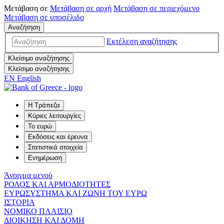
Μετάβαση σε
Μετάβαση σε
αρχή
Μετάβαση σε
περιεχόμενο
Μετάβαση σε
υποσέλιδο
Αναζήτηση
Εκτέλεση αναζήτησης
Κλείσιμο αναζήτησης
Κλείσιμο αναζήτησης
EN
English
Η Τράπεζα
Κύριες λειτουργίες
Το ευρώ
Εκδόσεις και έρευνα
Στατιστικά στοιχεία
Ενημέρωση
Άνοιγμα μενού
ΡΟΛΟΣ ΚΑΙ ΑΡΜΟΔΙΟΤΗΤΕΣ
ΕΥΡΩΣΥΣΤΗΜΑ ΚΑΙ ΖΩΝΗ ΤΟΥ ΕΥΡΩ
ΙΣΤΟΡΙΑ
ΝΟΜΙΚΟ ΠΛΑΙΣΙΟ
ΔΙΟΙΚΗΣΗ ΚΑΙ ΔΟΜΗ