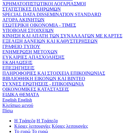
ΧΡΗΜΑΤΟΠΙΣΤΩΤΙΚΟΙ ΛΟΓΑΡΙΑΣΜΟΙ
ΣΤΑΤΙΣΤΙΚΕΣ ΠΛΗΡΩΜΩΝ
SPECIAL DATA DISSEMINATION STANDARD
ΑΓΟΡΑ ΑΚΙΝΗΤΩΝ
ΕΣΩΤΕΡΙΚΗ ΟΙΚΟΝΟΜΙΑ - ΤΙΜΕΣ
ΥΠΟΒΟΛΗ ΣΤΟΙΧΕΙΩΝ
ΚΙΝΗΣΗ ΚΑΙ ΑΠΑΤΗ ΤΩΝ ΣΥΝΑΛΛΑΓΩΝ ΜΕ ΚΑΡΤΕΣ
ΕΞΕΛΙΞΗ ΔΑΝΕΙΩΝ ΚΑΙ ΚΑΘΥΣΤΕΡΗΣΕΩΝ
ΓΡΑΦΕΙΟ ΤΥΠΟΥ
ΕΝΗΜΕΡΩΣΗ ΜΕΤΟΧΩΝ
ΕΥΚΑΙΡΙΕΣ ΑΠΑΣΧΟΛΗΣΗΣ
ΕΚΔΗΛΩΣΕΙΣ
ΕΠΕΞΗΓΗΣΕΙΣ
ΠΛΗΡΟΦΟΡΙΕΣ ΚΑΙ ΣΤΟΙΧΕΙΑ ΕΠΙΚΟΙΝΩΝΙΑΣ
ΒΙΒΛΙΟΘΗΚΗ ΕΙΚΟΝΩΝ ΚΑΙ ΒΙΝΤΕΟ
ΣΥΧΝΕΣ ΕΡΩΤΗΣΕΙΣ - ΕΠΙΚΟΙΝΩΝΙΑ
ΟΙΚΟΝΟΜΙΚΕΣ ΚΑΤΑΣΤΑΣΕΙΣ
ΕΙΔΙΚΑ ΘΕΜΑΤΑ
English
English
Κλείσιμο μενού
Πίσω
Η Τράπεζα
Η Τράπεζα
Κύριες λειτουργίες
Κύριες λειτουργίες
Το ευρώ
Το ευρώ