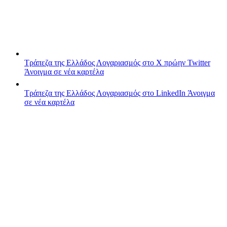
Τράπεζα της Ελλάδος
Λογαριασμός στο X πρώην Twitter
Άνοιγμα σε νέα καρτέλα
Τράπεζα της Ελλάδος
Λογαριασμός στο LinkedIn
Άνοιγμα
σε νέα καρτέλα