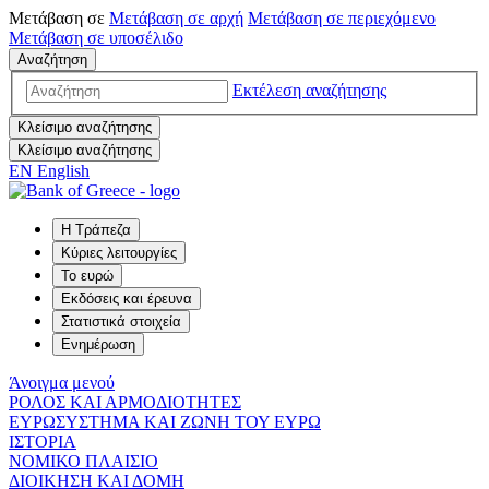
Μετάβαση σε
Μετάβαση σε
αρχή
Μετάβαση σε
περιεχόμενο
Μετάβαση σε
υποσέλιδο
Αναζήτηση
Εκτέλεση αναζήτησης
Κλείσιμο αναζήτησης
Κλείσιμο αναζήτησης
EN
English
Η Τράπεζα
Κύριες λειτουργίες
Το ευρώ
Εκδόσεις και έρευνα
Στατιστικά στοιχεία
Ενημέρωση
Άνοιγμα μενού
ΡΟΛΟΣ ΚΑΙ ΑΡΜΟΔΙΟΤΗΤΕΣ
ΕΥΡΩΣΥΣΤΗΜΑ ΚΑΙ ΖΩΝΗ ΤΟΥ ΕΥΡΩ
ΙΣΤΟΡΙΑ
ΝΟΜΙΚΟ ΠΛΑΙΣΙΟ
ΔΙΟΙΚΗΣΗ ΚΑΙ ΔΟΜΗ