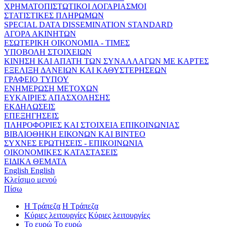
ΧΡΗΜΑΤΟΠΙΣΤΩΤΙΚΟΙ ΛΟΓΑΡΙΑΣΜΟΙ
ΣΤΑΤΙΣΤΙΚΕΣ ΠΛΗΡΩΜΩΝ
SPECIAL DATA DISSEMINATION STANDARD
ΑΓΟΡΑ ΑΚΙΝΗΤΩΝ
ΕΣΩΤΕΡΙΚΗ ΟΙΚΟΝΟΜΙΑ - ΤΙΜΕΣ
ΥΠΟΒΟΛΗ ΣΤΟΙΧΕΙΩΝ
ΚΙΝΗΣΗ ΚΑΙ ΑΠΑΤΗ ΤΩΝ ΣΥΝΑΛΛΑΓΩΝ ΜΕ ΚΑΡΤΕΣ
ΕΞΕΛΙΞΗ ΔΑΝΕΙΩΝ ΚΑΙ ΚΑΘΥΣΤΕΡΗΣΕΩΝ
ΓΡΑΦΕΙΟ ΤΥΠΟΥ
ΕΝΗΜΕΡΩΣΗ ΜΕΤΟΧΩΝ
ΕΥΚΑΙΡΙΕΣ ΑΠΑΣΧΟΛΗΣΗΣ
ΕΚΔΗΛΩΣΕΙΣ
ΕΠΕΞΗΓΗΣΕΙΣ
ΠΛΗΡΟΦΟΡΙΕΣ ΚΑΙ ΣΤΟΙΧΕΙΑ ΕΠΙΚΟΙΝΩΝΙΑΣ
ΒΙΒΛΙΟΘΗΚΗ ΕΙΚΟΝΩΝ ΚΑΙ ΒΙΝΤΕΟ
ΣΥΧΝΕΣ ΕΡΩΤΗΣΕΙΣ - ΕΠΙΚΟΙΝΩΝΙΑ
ΟΙΚΟΝΟΜΙΚΕΣ ΚΑΤΑΣΤΑΣΕΙΣ
ΕΙΔΙΚΑ ΘΕΜΑΤΑ
English
English
Κλείσιμο μενού
Πίσω
Η Τράπεζα
Η Τράπεζα
Κύριες λειτουργίες
Κύριες λειτουργίες
Το ευρώ
Το ευρώ