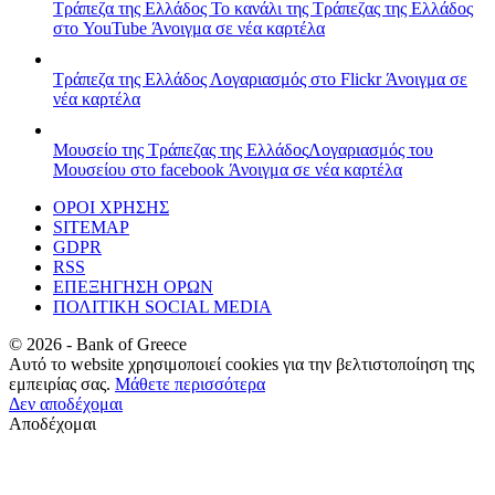
Τράπεζα της Ελλάδος
Το κανάλι της Τράπεζας της Ελλάδος
στο YouTube
Άνοιγμα σε νέα καρτέλα
Τράπεζα της Ελλάδος
Λογαριασμός στο Flickr
Άνοιγμα σε
νέα καρτέλα
Μουσείο της Τράπεζας της Ελλάδος
Λογαριασμός του
Μουσείου στο facebook
Άνοιγμα σε νέα καρτέλα
ΟΡΟΙ ΧΡΗΣΗΣ
SITEMAP
GDPR
RSS
ΕΠΕΞΗΓΗΣΗ ΟΡΩΝ
ΠΟΛΙΤΙΚΗ SOCIAL MEDIA
©
2026
- Bank of Greece
Αυτό το website χρησιμοποιεί cookies για την βελτιστοποίηση της
εμπειρίας σας.
Μάθετε περισσότερα
Δεν αποδέχομαι
Αποδέχομαι