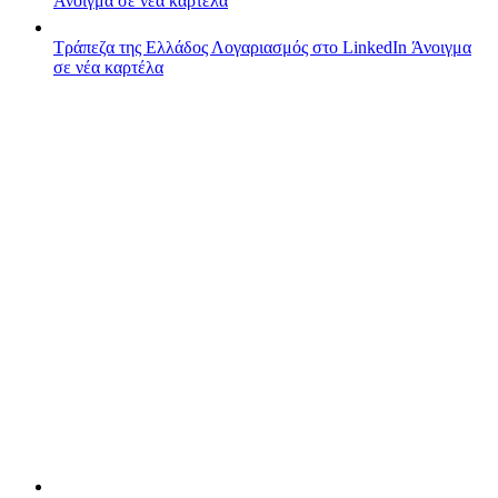
Άνοιγμα σε νέα καρτέλα
Τράπεζα της Ελλάδος
Λογαριασμός στο LinkedIn
Άνοιγμα
σε νέα καρτέλα