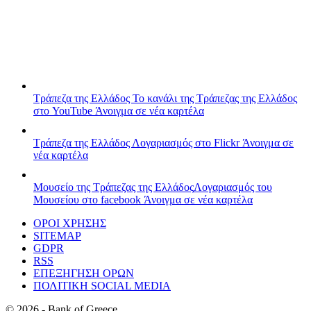
Τράπεζα της Ελλάδος
Το κανάλι της Τράπεζας της Ελλάδος
στο YouTube
Άνοιγμα σε νέα καρτέλα
Τράπεζα της Ελλάδος
Λογαριασμός στο Flickr
Άνοιγμα σε
νέα καρτέλα
Μουσείο της Τράπεζας της Ελλάδος
Λογαριασμός του
Μουσείου στο facebook
Άνοιγμα σε νέα καρτέλα
ΟΡΟΙ ΧΡΗΣΗΣ
SITEMAP
GDPR
RSS
ΕΠΕΞΗΓΗΣΗ ΟΡΩΝ
ΠΟΛΙΤΙΚΗ SOCIAL MEDIA
©
2026
- Bank of Greece