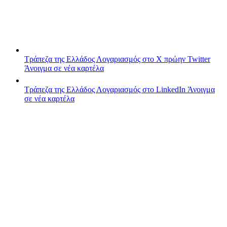
Τράπεζα της Ελλάδος
Λογαριασμός στο X πρώην Twitter
Άνοιγμα σε νέα καρτέλα
Τράπεζα της Ελλάδος
Λογαριασμός στο LinkedIn
Άνοιγμα
σε νέα καρτέλα