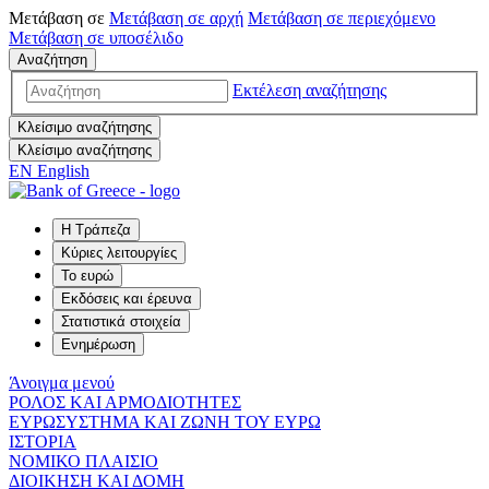
Μετάβαση σε
Μετάβαση σε
αρχή
Μετάβαση σε
περιεχόμενο
Μετάβαση σε
υποσέλιδο
Αναζήτηση
Εκτέλεση αναζήτησης
Κλείσιμο αναζήτησης
Κλείσιμο αναζήτησης
EN
English
Η Τράπεζα
Κύριες λειτουργίες
Το ευρώ
Εκδόσεις και έρευνα
Στατιστικά στοιχεία
Ενημέρωση
Άνοιγμα μενού
ΡΟΛΟΣ ΚΑΙ ΑΡΜΟΔΙΟΤΗΤΕΣ
ΕΥΡΩΣΥΣΤΗΜΑ ΚΑΙ ΖΩΝΗ ΤΟΥ ΕΥΡΩ
ΙΣΤΟΡΙΑ
ΝΟΜΙΚΟ ΠΛΑΙΣΙΟ
ΔΙΟΙΚΗΣΗ ΚΑΙ ΔΟΜΗ