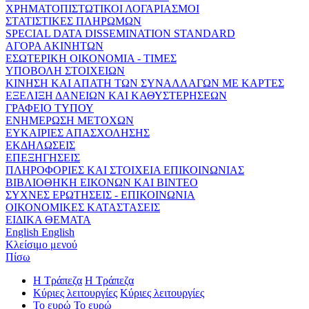
ΧΡΗΜΑΤΟΠΙΣΤΩΤΙΚΟΙ ΛΟΓΑΡΙΑΣΜΟΙ
ΣΤΑΤΙΣΤΙΚΕΣ ΠΛΗΡΩΜΩΝ
SPECIAL DATA DISSEMINATION STANDARD
ΑΓΟΡΑ ΑΚΙΝΗΤΩΝ
ΕΣΩΤΕΡΙΚΗ ΟΙΚΟΝΟΜΙΑ - ΤΙΜΕΣ
ΥΠΟΒΟΛΗ ΣΤΟΙΧΕΙΩΝ
ΚΙΝΗΣΗ ΚΑΙ ΑΠΑΤΗ ΤΩΝ ΣΥΝΑΛΛΑΓΩΝ ΜΕ ΚΑΡΤΕΣ
ΕΞΕΛΙΞΗ ΔΑΝΕΙΩΝ ΚΑΙ ΚΑΘΥΣΤΕΡΗΣΕΩΝ
ΓΡΑΦΕΙΟ ΤΥΠΟΥ
ΕΝΗΜΕΡΩΣΗ ΜΕΤΟΧΩΝ
ΕΥΚΑΙΡΙΕΣ ΑΠΑΣΧΟΛΗΣΗΣ
ΕΚΔΗΛΩΣΕΙΣ
ΕΠΕΞΗΓΗΣΕΙΣ
ΠΛΗΡΟΦΟΡΙΕΣ ΚΑΙ ΣΤΟΙΧΕΙΑ ΕΠΙΚΟΙΝΩΝΙΑΣ
ΒΙΒΛΙΟΘΗΚΗ ΕΙΚΟΝΩΝ ΚΑΙ ΒΙΝΤΕΟ
ΣΥΧΝΕΣ ΕΡΩΤΗΣΕΙΣ - ΕΠΙΚΟΙΝΩΝΙΑ
ΟΙΚΟΝΟΜΙΚΕΣ ΚΑΤΑΣΤΑΣΕΙΣ
ΕΙΔΙΚΑ ΘΕΜΑΤΑ
English
English
Κλείσιμο μενού
Πίσω
Η Τράπεζα
Η Τράπεζα
Κύριες λειτουργίες
Κύριες λειτουργίες
Το ευρώ
Το ευρώ