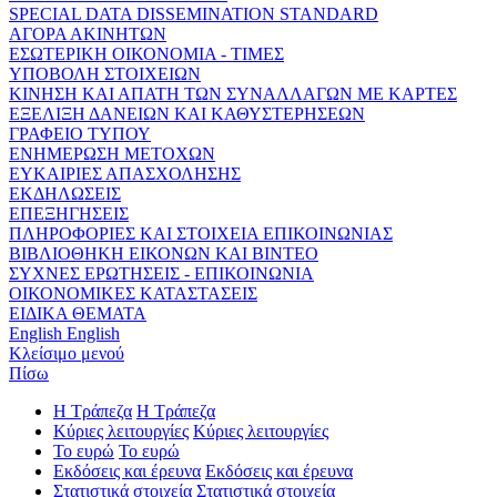
SPECIAL DATA DISSEMINATION STANDARD
ΑΓΟΡΑ ΑΚΙΝΗΤΩΝ
ΕΣΩΤΕΡΙΚΗ ΟΙΚΟΝΟΜΙΑ - ΤΙΜΕΣ
ΥΠΟΒΟΛΗ ΣΤΟΙΧΕΙΩΝ
ΚΙΝΗΣΗ ΚΑΙ ΑΠΑΤΗ ΤΩΝ ΣΥΝΑΛΛΑΓΩΝ ΜΕ ΚΑΡΤΕΣ
ΕΞΕΛΙΞΗ ΔΑΝΕΙΩΝ ΚΑΙ ΚΑΘΥΣΤΕΡΗΣΕΩΝ
ΓΡΑΦΕΙΟ ΤΥΠΟΥ
ΕΝΗΜΕΡΩΣΗ ΜΕΤΟΧΩΝ
ΕΥΚΑΙΡΙΕΣ ΑΠΑΣΧΟΛΗΣΗΣ
ΕΚΔΗΛΩΣΕΙΣ
ΕΠΕΞΗΓΗΣΕΙΣ
ΠΛΗΡΟΦΟΡΙΕΣ ΚΑΙ ΣΤΟΙΧΕΙΑ ΕΠΙΚΟΙΝΩΝΙΑΣ
ΒΙΒΛΙΟΘΗΚΗ ΕΙΚΟΝΩΝ ΚΑΙ ΒΙΝΤΕΟ
ΣΥΧΝΕΣ ΕΡΩΤΗΣΕΙΣ - ΕΠΙΚΟΙΝΩΝΙΑ
ΟΙΚΟΝΟΜΙΚΕΣ ΚΑΤΑΣΤΑΣΕΙΣ
ΕΙΔΙΚΑ ΘΕΜΑΤΑ
English
English
Κλείσιμο μενού
Πίσω
Η Τράπεζα
Η Τράπεζα
Κύριες λειτουργίες
Κύριες λειτουργίες
Το ευρώ
Το ευρώ
Εκδόσεις και έρευνα
Εκδόσεις και έρευνα
Στατιστικά στοιχεία
Στατιστικά στοιχεία