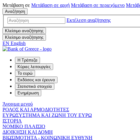
Μετάβαση σε
Μετάβαση σε
αρχή
Μετάβαση σε
περιεχόμενο
Μετάβ
Αναζήτηση
Εκτέλεση αναζήτησης
Κλείσιμο αναζήτησης
Κλείσιμο αναζήτησης
EN
English
Η Τράπεζα
Κύριες λειτουργίες
Το ευρώ
Εκδόσεις και έρευνα
Στατιστικά στοιχεία
Ενημέρωση
Άνοιγμα μενού
ΡΟΛΟΣ ΚΑΙ ΑΡΜΟΔΙΟΤΗΤΕΣ
ΕΥΡΩΣΥΣΤΗΜΑ ΚΑΙ ΖΩΝΗ ΤΟΥ ΕΥΡΩ
ΙΣΤΟΡΙΑ
ΝΟΜΙΚΟ ΠΛΑΙΣΙΟ
ΔΙΟΙΚΗΣΗ ΚΑΙ ΔΟΜΗ
ΒΙΩΣΙΜΟΤΗΤΑ - ΚΟΙΝΩΝΙΚΗ ΕΥΘΥΝΗ