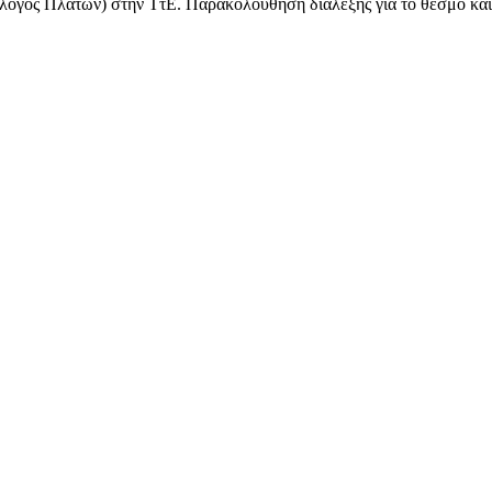
ογος Πλάτων) στην ΤτΕ. Παρακολούθηση διάλεξης για το θεσμό και τ