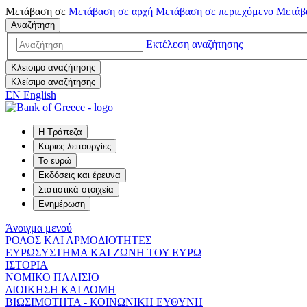
Μετάβαση σε
Μετάβαση σε
αρχή
Μετάβαση σε
περιεχόμενο
Μετάβ
Αναζήτηση
Εκτέλεση αναζήτησης
Κλείσιμο αναζήτησης
Κλείσιμο αναζήτησης
EN
English
Η Τράπεζα
Κύριες λειτουργίες
Το ευρώ
Εκδόσεις και έρευνα
Στατιστικά στοιχεία
Ενημέρωση
Άνοιγμα μενού
ΡΟΛΟΣ ΚΑΙ ΑΡΜΟΔΙΟΤΗΤΕΣ
ΕΥΡΩΣΥΣΤΗΜΑ ΚΑΙ ΖΩΝΗ ΤΟΥ ΕΥΡΩ
ΙΣΤΟΡΙΑ
ΝΟΜΙΚΟ ΠΛΑΙΣΙΟ
ΔΙΟΙΚΗΣΗ ΚΑΙ ΔΟΜΗ
ΒΙΩΣΙΜΟΤΗΤΑ - ΚΟΙΝΩΝΙΚΗ ΕΥΘΥΝΗ