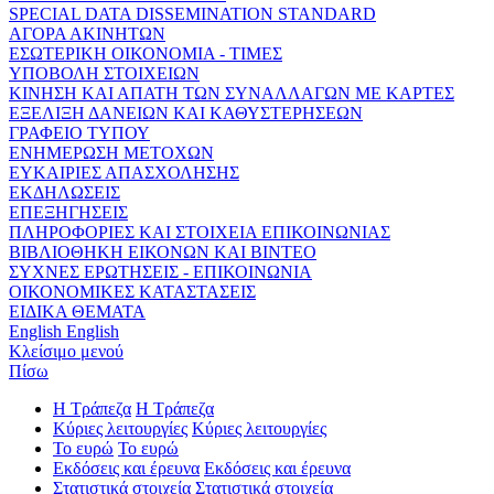
SPECIAL DATA DISSEMINATION STANDARD
ΑΓΟΡΑ ΑΚΙΝΗΤΩΝ
ΕΣΩΤΕΡΙΚΗ ΟΙΚΟΝΟΜΙΑ - ΤΙΜΕΣ
ΥΠΟΒΟΛΗ ΣΤΟΙΧΕΙΩΝ
ΚΙΝΗΣΗ ΚΑΙ ΑΠΑΤΗ ΤΩΝ ΣΥΝΑΛΛΑΓΩΝ ΜΕ ΚΑΡΤΕΣ
ΕΞΕΛΙΞΗ ΔΑΝΕΙΩΝ ΚΑΙ ΚΑΘΥΣΤΕΡΗΣΕΩΝ
ΓΡΑΦΕΙΟ ΤΥΠΟΥ
ΕΝΗΜΕΡΩΣΗ ΜΕΤΟΧΩΝ
ΕΥΚΑΙΡΙΕΣ ΑΠΑΣΧΟΛΗΣΗΣ
ΕΚΔΗΛΩΣΕΙΣ
ΕΠΕΞΗΓΗΣΕΙΣ
ΠΛΗΡΟΦΟΡΙΕΣ ΚΑΙ ΣΤΟΙΧΕΙΑ ΕΠΙΚΟΙΝΩΝΙΑΣ
ΒΙΒΛΙΟΘΗΚΗ ΕΙΚΟΝΩΝ ΚΑΙ ΒΙΝΤΕΟ
ΣΥΧΝΕΣ ΕΡΩΤΗΣΕΙΣ - ΕΠΙΚΟΙΝΩΝΙΑ
ΟΙΚΟΝΟΜΙΚΕΣ ΚΑΤΑΣΤΑΣΕΙΣ
ΕΙΔΙΚΑ ΘΕΜΑΤΑ
English
English
Κλείσιμο μενού
Πίσω
Η Τράπεζα
Η Τράπεζα
Κύριες λειτουργίες
Κύριες λειτουργίες
Το ευρώ
Το ευρώ
Εκδόσεις και έρευνα
Εκδόσεις και έρευνα
Στατιστικά στοιχεία
Στατιστικά στοιχεία