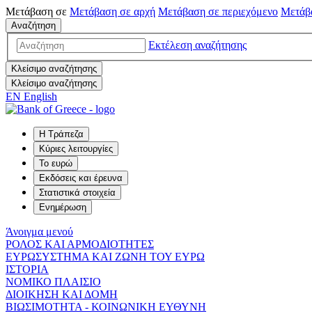
Μετάβαση σε
Μετάβαση σε
αρχή
Μετάβαση σε
περιεχόμενο
Μετάβ
Αναζήτηση
Εκτέλεση αναζήτησης
Κλείσιμο αναζήτησης
Κλείσιμο αναζήτησης
EN
English
Η Τράπεζα
Κύριες λειτουργίες
Το ευρώ
Εκδόσεις και έρευνα
Στατιστικά στοιχεία
Ενημέρωση
Άνοιγμα μενού
ΡΟΛΟΣ ΚΑΙ ΑΡΜΟΔΙΟΤΗΤΕΣ
ΕΥΡΩΣΥΣΤΗΜΑ ΚΑΙ ΖΩΝΗ ΤΟΥ ΕΥΡΩ
ΙΣΤΟΡΙΑ
ΝΟΜΙΚΟ ΠΛΑΙΣΙΟ
ΔΙΟΙΚΗΣΗ ΚΑΙ ΔΟΜΗ
ΒΙΩΣΙΜΟΤΗΤΑ - ΚΟΙΝΩΝΙΚΗ ΕΥΘΥΝΗ