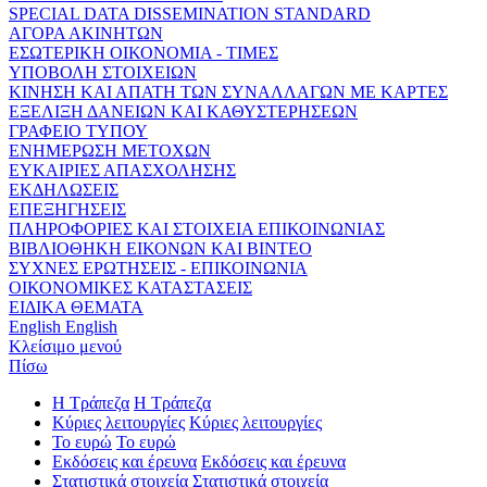
SPECIAL DATA DISSEMINATION STANDARD
ΑΓΟΡΑ ΑΚΙΝΗΤΩΝ
ΕΣΩΤΕΡΙΚΗ ΟΙΚΟΝΟΜΙΑ - ΤΙΜΕΣ
ΥΠΟΒΟΛΗ ΣΤΟΙΧΕΙΩΝ
ΚΙΝΗΣΗ ΚΑΙ ΑΠΑΤΗ ΤΩΝ ΣΥΝΑΛΛΑΓΩΝ ΜΕ ΚΑΡΤΕΣ
ΕΞΕΛΙΞΗ ΔΑΝΕΙΩΝ ΚΑΙ ΚΑΘΥΣΤΕΡΗΣΕΩΝ
ΓΡΑΦΕΙΟ ΤΥΠΟΥ
ΕΝΗΜΕΡΩΣΗ ΜΕΤΟΧΩΝ
ΕΥΚΑΙΡΙΕΣ ΑΠΑΣΧΟΛΗΣΗΣ
ΕΚΔΗΛΩΣΕΙΣ
ΕΠΕΞΗΓΗΣΕΙΣ
ΠΛΗΡΟΦΟΡΙΕΣ ΚΑΙ ΣΤΟΙΧΕΙΑ ΕΠΙΚΟΙΝΩΝΙΑΣ
ΒΙΒΛΙΟΘΗΚΗ ΕΙΚΟΝΩΝ ΚΑΙ ΒΙΝΤΕΟ
ΣΥΧΝΕΣ ΕΡΩΤΗΣΕΙΣ - ΕΠΙΚΟΙΝΩΝΙΑ
ΟΙΚΟΝΟΜΙΚΕΣ ΚΑΤΑΣΤΑΣΕΙΣ
ΕΙΔΙΚΑ ΘΕΜΑΤΑ
English
English
Κλείσιμο μενού
Πίσω
Η Τράπεζα
Η Τράπεζα
Κύριες λειτουργίες
Κύριες λειτουργίες
Το ευρώ
Το ευρώ
Εκδόσεις και έρευνα
Εκδόσεις και έρευνα
Στατιστικά στοιχεία
Στατιστικά στοιχεία