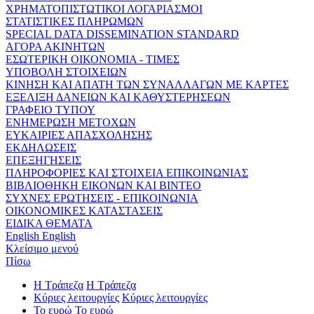
ΧΡΗΜΑΤΟΠΙΣΤΩΤΙΚΟΙ ΛΟΓΑΡΙΑΣΜΟΙ
ΣΤΑΤΙΣΤΙΚΕΣ ΠΛΗΡΩΜΩΝ
SPECIAL DATA DISSEMINATION STANDARD
ΑΓΟΡΑ ΑΚΙΝΗΤΩΝ
ΕΣΩΤΕΡΙΚΗ ΟΙΚΟΝΟΜΙΑ - ΤΙΜΕΣ
ΥΠΟΒΟΛΗ ΣΤΟΙΧΕΙΩΝ
ΚΙΝΗΣΗ ΚΑΙ ΑΠΑΤΗ ΤΩΝ ΣΥΝΑΛΛΑΓΩΝ ΜΕ ΚΑΡΤΕΣ
ΕΞΕΛΙΞΗ ΔΑΝΕΙΩΝ ΚΑΙ ΚΑΘΥΣΤΕΡΗΣΕΩΝ
ΓΡΑΦΕΙΟ ΤΥΠΟΥ
ΕΝΗΜΕΡΩΣΗ ΜΕΤΟΧΩΝ
ΕΥΚΑΙΡΙΕΣ ΑΠΑΣΧΟΛΗΣΗΣ
ΕΚΔΗΛΩΣΕΙΣ
ΕΠΕΞΗΓΗΣΕΙΣ
ΠΛΗΡΟΦΟΡΙΕΣ ΚΑΙ ΣΤΟΙΧΕΙΑ ΕΠΙΚΟΙΝΩΝΙΑΣ
ΒΙΒΛΙΟΘΗΚΗ ΕΙΚΟΝΩΝ ΚΑΙ ΒΙΝΤΕΟ
ΣΥΧΝΕΣ ΕΡΩΤΗΣΕΙΣ - ΕΠΙΚΟΙΝΩΝΙΑ
ΟΙΚΟΝΟΜΙΚΕΣ ΚΑΤΑΣΤΑΣΕΙΣ
ΕΙΔΙΚΑ ΘΕΜΑΤΑ
English
English
Κλείσιμο μενού
Πίσω
Η Τράπεζα
Η Τράπεζα
Κύριες λειτουργίες
Κύριες λειτουργίες
Το ευρώ
Το ευρώ