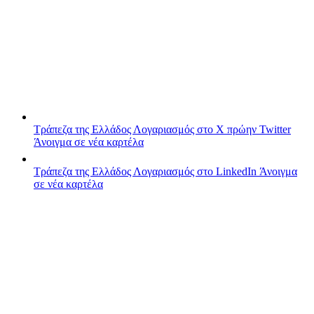
Τράπεζα της Ελλάδος
Λογαριασμός στο X πρώην Twitter
Άνοιγμα σε νέα καρτέλα
Τράπεζα της Ελλάδος
Λογαριασμός στο LinkedIn
Άνοιγμα
σε νέα καρτέλα