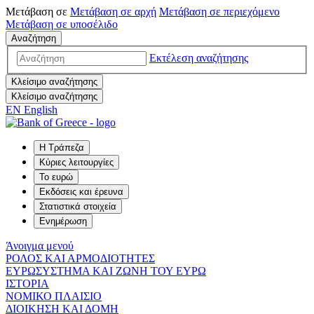
Μετάβαση σε
Μετάβαση σε
αρχή
Μετάβαση σε
περιεχόμενο
Μετάβαση σε
υποσέλιδο
Αναζήτηση
Εκτέλεση αναζήτησης
Κλείσιμο αναζήτησης
Κλείσιμο αναζήτησης
EN
English
Η Τράπεζα
Κύριες λειτουργίες
Το ευρώ
Εκδόσεις και έρευνα
Στατιστικά στοιχεία
Ενημέρωση
Άνοιγμα μενού
ΡΟΛΟΣ ΚΑΙ ΑΡΜΟΔΙΟΤΗΤΕΣ
ΕΥΡΩΣΥΣΤΗΜΑ ΚΑΙ ΖΩΝΗ ΤΟΥ ΕΥΡΩ
ΙΣΤΟΡΙΑ
ΝΟΜΙΚΟ ΠΛΑΙΣΙΟ
ΔΙΟΙΚΗΣΗ ΚΑΙ ΔΟΜΗ