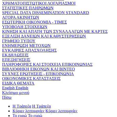
ΧΡΗΜΑΤΟΠΙΣΤΩΤΙΚΟΙ ΛΟΓΑΡΙΑΣΜΟΙ
ΣΤΑΤΙΣΤΙΚΕΣ ΠΛΗΡΩΜΩΝ
SPECIAL DATA DISSEMINATION STANDARD
ΑΓΟΡΑ ΑΚΙΝΗΤΩΝ
ΕΣΩΤΕΡΙΚΗ ΟΙΚΟΝΟΜΙΑ - ΤΙΜΕΣ
ΥΠΟΒΟΛΗ ΣΤΟΙΧΕΙΩΝ
ΚΙΝΗΣΗ ΚΑΙ ΑΠΑΤΗ ΤΩΝ ΣΥΝΑΛΛΑΓΩΝ ΜΕ ΚΑΡΤΕΣ
ΕΞΕΛΙΞΗ ΔΑΝΕΙΩΝ ΚΑΙ ΚΑΘΥΣΤΕΡΗΣΕΩΝ
ΓΡΑΦΕΙΟ ΤΥΠΟΥ
ΕΝΗΜΕΡΩΣΗ ΜΕΤΟΧΩΝ
ΕΥΚΑΙΡΙΕΣ ΑΠΑΣΧΟΛΗΣΗΣ
ΕΚΔΗΛΩΣΕΙΣ
ΕΠΕΞΗΓΗΣΕΙΣ
ΠΛΗΡΟΦΟΡΙΕΣ ΚΑΙ ΣΤΟΙΧΕΙΑ ΕΠΙΚΟΙΝΩΝΙΑΣ
ΒΙΒΛΙΟΘΗΚΗ ΕΙΚΟΝΩΝ ΚΑΙ ΒΙΝΤΕΟ
ΣΥΧΝΕΣ ΕΡΩΤΗΣΕΙΣ - ΕΠΙΚΟΙΝΩΝΙΑ
ΟΙΚΟΝΟΜΙΚΕΣ ΚΑΤΑΣΤΑΣΕΙΣ
ΕΙΔΙΚΑ ΘΕΜΑΤΑ
English
English
Κλείσιμο μενού
Πίσω
Η Τράπεζα
Η Τράπεζα
Κύριες λειτουργίες
Κύριες λειτουργίες
Το ευρώ
Το ευρώ