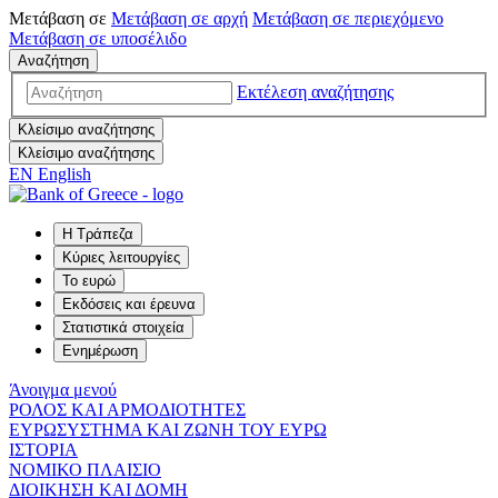
Μετάβαση σε
Μετάβαση σε
αρχή
Μετάβαση σε
περιεχόμενο
Μετάβαση σε
υποσέλιδο
Αναζήτηση
Εκτέλεση αναζήτησης
Κλείσιμο αναζήτησης
Κλείσιμο αναζήτησης
EN
English
Η Τράπεζα
Κύριες λειτουργίες
Το ευρώ
Εκδόσεις και έρευνα
Στατιστικά στοιχεία
Ενημέρωση
Άνοιγμα μενού
ΡΟΛΟΣ ΚΑΙ ΑΡΜΟΔΙΟΤΗΤΕΣ
ΕΥΡΩΣΥΣΤΗΜΑ ΚΑΙ ΖΩΝΗ ΤΟΥ ΕΥΡΩ
ΙΣΤΟΡΙΑ
ΝΟΜΙΚΟ ΠΛΑΙΣΙΟ
ΔΙΟΙΚΗΣΗ ΚΑΙ ΔΟΜΗ