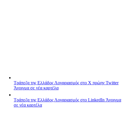
Τράπεζα της Ελλάδος
Λογαριασμός στο X πρώην Twitter
Άνοιγμα σε νέα καρτέλα
Τράπεζα της Ελλάδος
Λογαριασμός στο LinkedIn
Άνοιγμα
σε νέα καρτέλα