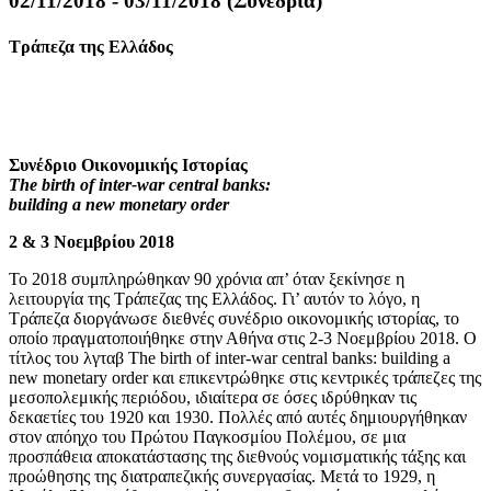
02/11/2018 - 03/11/2018 (Συνέδρια)
Τράπεζα της Ελλάδος
Συνέδριο Οικονομικής Ιστορίας
The birth of inter-war central banks:
building a new monetary order
2 & 3 Νοεμβρίου 2018
To 2018 συμπληρώθηκαν 90 χρόνια απ’ όταν ξεκίνησε η
λειτουργία της Τράπεζας της Ελλάδος. Γι’ αυτόν το λόγο, η
Τράπεζα διοργάνωσε διεθνές συνέδριο οικονομικής ιστορίας, το
οποίο πραγματοποιήθηκε στην Αθήνα στις 2-3 Νοεμβρίου 2018. Ο
τίτλος του λγταβ The birth of inter-war central banks: building a
new monetary order και επικεντρώθηκε στις κεντρικές τράπεζες της
μεσοπολεμικής περιόδου, ιδιαίτερα σε όσες ιδρύθηκαν τις
δεκαετίες του 1920 και 1930. Πολλές από αυτές δημιουργήθηκαν
στον απόηχο του Πρώτου Παγκοσμίου Πολέμου, σε μια
προσπάθεια αποκατάστασης της διεθνούς νομισματικής τάξης και
προώθησης της διατραπεζικής συνεργασίας. Μετά το 1929, η