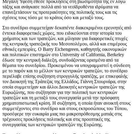
Μεγάλη Ύφεση έθεσε προκλήσεις στη βιωσιμότητα της εν λόγω
τάξης και ανάγκασε πολλά από τα νεοϊδρυθέντα ιδρύματα να
επανεξετάσουν τις προτεραιότητες της πολιτικής τους και τις
σχέσεις τους τόσο με το κράτος όσο και μεταξύ τους.
Στο συνέδριο συμμετείχαν δεκαπέντε διακεκριμένοι ερευνητές από
έντεκα διαφορετικές χώρες, που ειδικεύονται στην ιστορία του
χρήματος και των τραπεζών, και μίλησαν για διαφορετικές πτυχές
της κεντρικής τραπεζικής του Μεσοπολέμου, αλλά και επιμέρους
εθνικές εμπειρίες. Ο Barry Eichengreen, καθηγητής οικονομικών
και πολιτικών επιστημών στο University of California, Berkeley
έδωσε την κεντρική διάλεξη, συνδυάζοντας ορισμένα από τα
θέματα του συνεδρίου. Προκειμένου να υπογραμμιστεί η σύνδεση
με το παρόν και το μέλλον των κεντρικών τραπεζών, το συνέδριο
περιέλαβε επίσης συζήτηση στρογγυλής τραπέζης, με επικεφαλής
τον Διοικητή της Τράπεζας της Ελλάδος, Γιάννη Στουρνάρα, στην
οποία συμμετείχαν και άλλοι Διοικητές κεντρικών τραπεζών της
Ευρωζώνης, που συζήτησαν για την πολιτική των κεντρικών
τραπεζών και τη μεταξύ τους συνεργασία μετά την πρόσφατη
χρηματοπιστωτική κρίση. Η συζήτηση, η οποία ήταν ανοικτή στους
συμμετέχοντες στο συνέδριο και στους εκπροσώπους του Τύπου,
προσέφερε την ευκαιρία μιας πιο μακροπρόθεσμης ματιάς στις
τρέχουσες προκλήσεις πολιτικής και στις προοπτικές της
συνεργασίας των κεντρικών τραπεζών της Ευρώπης.