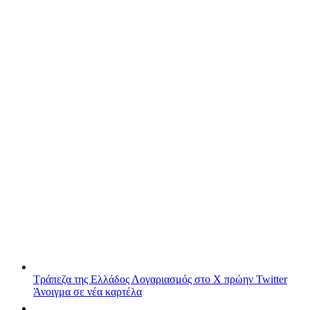
Τράπεζα της Ελλάδος
Λογαριασμός στο X πρώην Twitter
Άνοιγμα σε νέα καρτέλα