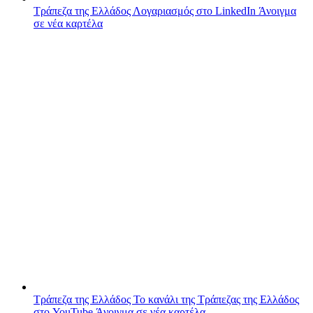
Τράπεζα της Ελλάδος
Λογαριασμός στο LinkedIn
Άνοιγμα
σε νέα καρτέλα
Τράπεζα της Ελλάδος
Το κανάλι της Τράπεζας της Ελλάδος
στο YouTube
Άνοιγμα σε νέα καρτέλα