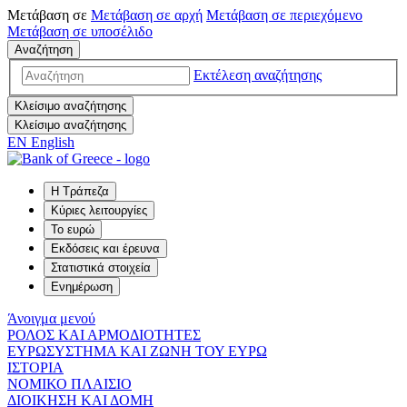
Μετάβαση σε
Μετάβαση σε
αρχή
Μετάβαση σε
περιεχόμενο
Μετάβαση σε
υποσέλιδο
Αναζήτηση
Εκτέλεση αναζήτησης
Κλείσιμο αναζήτησης
Κλείσιμο αναζήτησης
EN
English
Η Τράπεζα
Κύριες λειτουργίες
Το ευρώ
Εκδόσεις και έρευνα
Στατιστικά στοιχεία
Ενημέρωση
Άνοιγμα μενού
ΡΟΛΟΣ ΚΑΙ ΑΡΜΟΔΙΟΤΗΤΕΣ
ΕΥΡΩΣΥΣΤΗΜΑ ΚΑΙ ΖΩΝΗ ΤΟΥ ΕΥΡΩ
ΙΣΤΟΡΙΑ
ΝΟΜΙΚΟ ΠΛΑΙΣΙΟ
ΔΙΟΙΚΗΣΗ ΚΑΙ ΔΟΜΗ