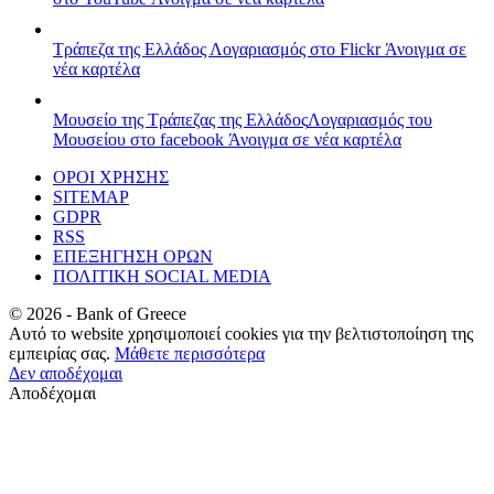
Τράπεζα της Ελλάδος
Λογαριασμός στο Flickr
Άνοιγμα σε
νέα καρτέλα
Μουσείο της Τράπεζας της Ελλάδος
Λογαριασμός του
Μουσείου στο facebook
Άνοιγμα σε νέα καρτέλα
ΟΡΟΙ ΧΡΗΣΗΣ
SITEMAP
GDPR
RSS
ΕΠΕΞΗΓΗΣΗ ΟΡΩΝ
ΠΟΛΙΤΙΚΗ SOCIAL MEDIA
©
2026
- Bank of Greece
Αυτό το website χρησιμοποιεί cookies για την βελτιστοποίηση της
εμπειρίας σας.
Μάθετε περισσότερα
Δεν αποδέχομαι
Αποδέχομαι