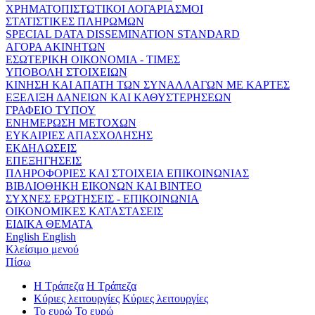
ΧΡΗΜΑΤΟΠΙΣΤΩΤΙΚΟΙ ΛΟΓΑΡΙΑΣΜΟΙ
ΣΤΑΤΙΣΤΙΚΕΣ ΠΛΗΡΩΜΩΝ
SPECIAL DATA DISSEMINATION STANDARD
ΑΓΟΡΑ ΑΚΙΝΗΤΩΝ
ΕΣΩΤΕΡΙΚΗ ΟΙΚΟΝΟΜΙΑ - ΤΙΜΕΣ
ΥΠΟΒΟΛΗ ΣΤΟΙΧΕΙΩΝ
ΚΙΝΗΣΗ ΚΑΙ ΑΠΑΤΗ ΤΩΝ ΣΥΝΑΛΛΑΓΩΝ ΜΕ ΚΑΡΤΕΣ
ΕΞΕΛΙΞΗ ΔΑΝΕΙΩΝ ΚΑΙ ΚΑΘΥΣΤΕΡΗΣΕΩΝ
ΓΡΑΦΕΙΟ ΤΥΠΟΥ
ΕΝΗΜΕΡΩΣΗ ΜΕΤΟΧΩΝ
ΕΥΚΑΙΡΙΕΣ ΑΠΑΣΧΟΛΗΣΗΣ
ΕΚΔΗΛΩΣΕΙΣ
ΕΠΕΞΗΓΗΣΕΙΣ
ΠΛΗΡΟΦΟΡΙΕΣ ΚΑΙ ΣΤΟΙΧΕΙΑ ΕΠΙΚΟΙΝΩΝΙΑΣ
ΒΙΒΛΙΟΘΗΚΗ ΕΙΚΟΝΩΝ ΚΑΙ ΒΙΝΤΕΟ
ΣΥΧΝΕΣ ΕΡΩΤΗΣΕΙΣ - ΕΠΙΚΟΙΝΩΝΙΑ
ΟΙΚΟΝΟΜΙΚΕΣ ΚΑΤΑΣΤΑΣΕΙΣ
ΕΙΔΙΚΑ ΘΕΜΑΤΑ
English
English
Κλείσιμο μενού
Πίσω
Η Τράπεζα
Η Τράπεζα
Κύριες λειτουργίες
Κύριες λειτουργίες
Το ευρώ
Το ευρώ