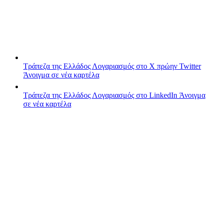
Τράπεζα της Ελλάδος
Λογαριασμός στο X πρώην Twitter
Άνοιγμα σε νέα καρτέλα
Τράπεζα της Ελλάδος
Λογαριασμός στο LinkedIn
Άνοιγμα
σε νέα καρτέλα