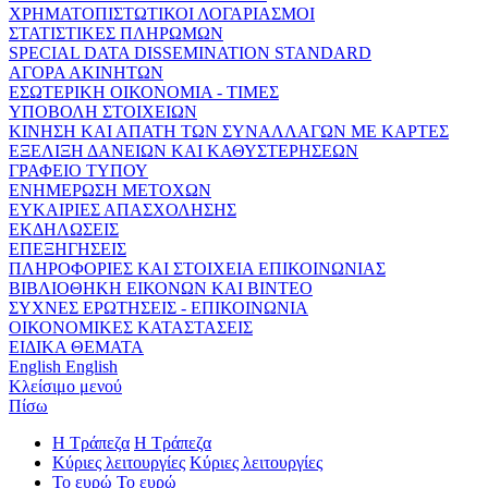
ΧΡΗΜΑΤΟΠΙΣΤΩΤΙΚΟΙ ΛΟΓΑΡΙΑΣΜΟΙ
ΣΤΑΤΙΣΤΙΚΕΣ ΠΛΗΡΩΜΩΝ
SPECIAL DATA DISSEMINATION STANDARD
ΑΓΟΡΑ ΑΚΙΝΗΤΩΝ
ΕΣΩΤΕΡΙΚΗ ΟΙΚΟΝΟΜΙΑ - ΤΙΜΕΣ
ΥΠΟΒΟΛΗ ΣΤΟΙΧΕΙΩΝ
ΚΙΝΗΣΗ ΚΑΙ ΑΠΑΤΗ ΤΩΝ ΣΥΝΑΛΛΑΓΩΝ ΜΕ ΚΑΡΤΕΣ
ΕΞΕΛΙΞΗ ΔΑΝΕΙΩΝ ΚΑΙ ΚΑΘΥΣΤΕΡΗΣΕΩΝ
ΓΡΑΦΕΙΟ ΤΥΠΟΥ
ΕΝΗΜΕΡΩΣΗ ΜΕΤΟΧΩΝ
ΕΥΚΑΙΡΙΕΣ ΑΠΑΣΧΟΛΗΣΗΣ
ΕΚΔΗΛΩΣΕΙΣ
ΕΠΕΞΗΓΗΣΕΙΣ
ΠΛΗΡΟΦΟΡΙΕΣ ΚΑΙ ΣΤΟΙΧΕΙΑ ΕΠΙΚΟΙΝΩΝΙΑΣ
ΒΙΒΛΙΟΘΗΚΗ ΕΙΚΟΝΩΝ ΚΑΙ ΒΙΝΤΕΟ
ΣΥΧΝΕΣ ΕΡΩΤΗΣΕΙΣ - ΕΠΙΚΟΙΝΩΝΙΑ
ΟΙΚΟΝΟΜΙΚΕΣ ΚΑΤΑΣΤΑΣΕΙΣ
ΕΙΔΙΚΑ ΘΕΜΑΤΑ
English
English
Κλείσιμο μενού
Πίσω
Η Τράπεζα
Η Τράπεζα
Κύριες λειτουργίες
Κύριες λειτουργίες
Το ευρώ
Το ευρώ