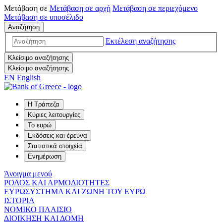
Μετάβαση σε
Μετάβαση σε
αρχή
Μετάβαση σε
περιεχόμενο
Μετάβαση σε
υποσέλιδο
Αναζήτηση
Εκτέλεση αναζήτησης
Κλείσιμο αναζήτησης
Κλείσιμο αναζήτησης
EN
English
Η Τράπεζα
Κύριες λειτουργίες
Το ευρώ
Εκδόσεις και έρευνα
Στατιστικά στοιχεία
Ενημέρωση
Άνοιγμα μενού
ΡΟΛΟΣ ΚΑΙ ΑΡΜΟΔΙΟΤΗΤΕΣ
ΕΥΡΩΣΥΣΤΗΜΑ ΚΑΙ ΖΩΝΗ ΤΟΥ ΕΥΡΩ
ΙΣΤΟΡΙΑ
ΝΟΜΙΚΟ ΠΛΑΙΣΙΟ
ΔΙΟΙΚΗΣΗ ΚΑΙ ΔΟΜΗ