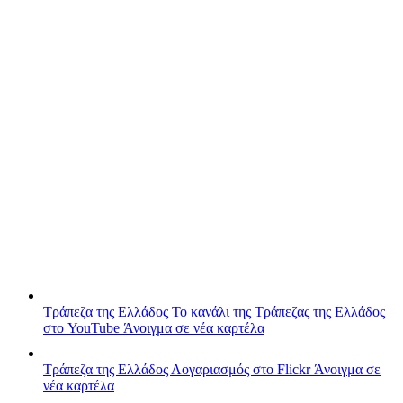
Τράπεζα της Ελλάδος
Το κανάλι της Τράπεζας της Ελλάδος
στο YouTube
Άνοιγμα σε νέα καρτέλα
Τράπεζα της Ελλάδος
Λογαριασμός στο Flickr
Άνοιγμα σε
νέα καρτέλα