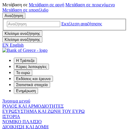
Μετάβαση σε
Μετάβαση σε
αρχή
Μετάβαση σε
περιεχόμενο
Μετάβαση σε
υποσέλιδο
Αναζήτηση
Εκτέλεση αναζήτησης
Κλείσιμο αναζήτησης
Κλείσιμο αναζήτησης
EN
English
Η Τράπεζα
Κύριες λειτουργίες
Το ευρώ
Εκδόσεις και έρευνα
Στατιστικά στοιχεία
Ενημέρωση
Άνοιγμα μενού
ΡΟΛΟΣ ΚΑΙ ΑΡΜΟΔΙΟΤΗΤΕΣ
ΕΥΡΩΣΥΣΤΗΜΑ ΚΑΙ ΖΩΝΗ ΤΟΥ ΕΥΡΩ
ΙΣΤΟΡΙΑ
ΝΟΜΙΚΟ ΠΛΑΙΣΙΟ
ΔΙΟΙΚΗΣΗ ΚΑΙ ΔΟΜΗ