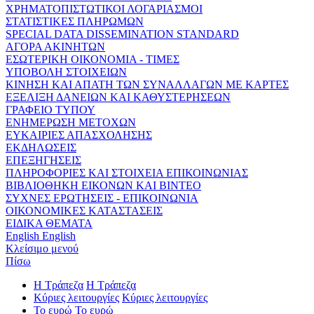
ΧΡΗΜΑΤΟΠΙΣΤΩΤΙΚΟΙ ΛΟΓΑΡΙΑΣΜΟΙ
ΣΤΑΤΙΣΤΙΚΕΣ ΠΛΗΡΩΜΩΝ
SPECIAL DATA DISSEMINATION STANDARD
ΑΓΟΡΑ ΑΚΙΝΗΤΩΝ
ΕΣΩΤΕΡΙΚΗ ΟΙΚΟΝΟΜΙΑ - ΤΙΜΕΣ
ΥΠΟΒΟΛΗ ΣΤΟΙΧΕΙΩΝ
ΚΙΝΗΣΗ ΚΑΙ ΑΠΑΤΗ ΤΩΝ ΣΥΝΑΛΛΑΓΩΝ ΜΕ ΚΑΡΤΕΣ
ΕΞΕΛΙΞΗ ΔΑΝΕΙΩΝ ΚΑΙ ΚΑΘΥΣΤΕΡΗΣΕΩΝ
ΓΡΑΦΕΙΟ ΤΥΠΟΥ
ΕΝΗΜΕΡΩΣΗ ΜΕΤΟΧΩΝ
ΕΥΚΑΙΡΙΕΣ ΑΠΑΣΧΟΛΗΣΗΣ
ΕΚΔΗΛΩΣΕΙΣ
ΕΠΕΞΗΓΗΣΕΙΣ
ΠΛΗΡΟΦΟΡΙΕΣ ΚΑΙ ΣΤΟΙΧΕΙΑ ΕΠΙΚΟΙΝΩΝΙΑΣ
ΒΙΒΛΙΟΘΗΚΗ ΕΙΚΟΝΩΝ ΚΑΙ ΒΙΝΤΕΟ
ΣΥΧΝΕΣ ΕΡΩΤΗΣΕΙΣ - ΕΠΙΚΟΙΝΩΝΙΑ
ΟΙΚΟΝΟΜΙΚΕΣ ΚΑΤΑΣΤΑΣΕΙΣ
ΕΙΔΙΚΑ ΘΕΜΑΤΑ
English
English
Κλείσιμο μενού
Πίσω
Η Τράπεζα
Η Τράπεζα
Κύριες λειτουργίες
Κύριες λειτουργίες
Το ευρώ
Το ευρώ