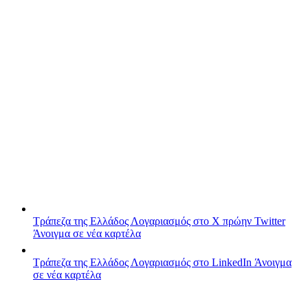
Τράπεζα της Ελλάδος
Λογαριασμός στο X πρώην Twitter
Άνοιγμα σε νέα καρτέλα
Τράπεζα της Ελλάδος
Λογαριασμός στο LinkedIn
Άνοιγμα
σε νέα καρτέλα