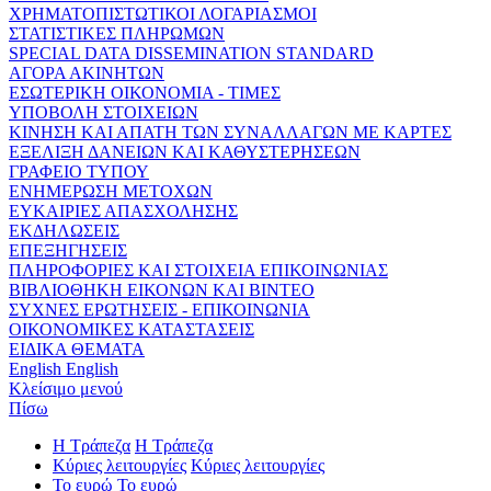
ΧΡΗΜΑΤΟΠΙΣΤΩΤΙΚΟΙ ΛΟΓΑΡΙΑΣΜΟΙ
ΣΤΑΤΙΣΤΙΚΕΣ ΠΛΗΡΩΜΩΝ
SPECIAL DATA DISSEMINATION STANDARD
ΑΓΟΡΑ ΑΚΙΝΗΤΩΝ
ΕΣΩΤΕΡΙΚΗ ΟΙΚΟΝΟΜΙΑ - ΤΙΜΕΣ
ΥΠΟΒΟΛΗ ΣΤΟΙΧΕΙΩΝ
ΚΙΝΗΣΗ ΚΑΙ ΑΠΑΤΗ ΤΩΝ ΣΥΝΑΛΛΑΓΩΝ ΜΕ ΚΑΡΤΕΣ
ΕΞΕΛΙΞΗ ΔΑΝΕΙΩΝ ΚΑΙ ΚΑΘΥΣΤΕΡΗΣΕΩΝ
ΓΡΑΦΕΙΟ ΤΥΠΟΥ
ΕΝΗΜΕΡΩΣΗ ΜΕΤΟΧΩΝ
ΕΥΚΑΙΡΙΕΣ ΑΠΑΣΧΟΛΗΣΗΣ
ΕΚΔΗΛΩΣΕΙΣ
ΕΠΕΞΗΓΗΣΕΙΣ
ΠΛΗΡΟΦΟΡΙΕΣ ΚΑΙ ΣΤΟΙΧΕΙΑ ΕΠΙΚΟΙΝΩΝΙΑΣ
ΒΙΒΛΙΟΘΗΚΗ ΕΙΚΟΝΩΝ ΚΑΙ ΒΙΝΤΕΟ
ΣΥΧΝΕΣ ΕΡΩΤΗΣΕΙΣ - ΕΠΙΚΟΙΝΩΝΙΑ
ΟΙΚΟΝΟΜΙΚΕΣ ΚΑΤΑΣΤΑΣΕΙΣ
ΕΙΔΙΚΑ ΘΕΜΑΤΑ
English
English
Κλείσιμο μενού
Πίσω
Η Τράπεζα
Η Τράπεζα
Κύριες λειτουργίες
Κύριες λειτουργίες
Το ευρώ
Το ευρώ