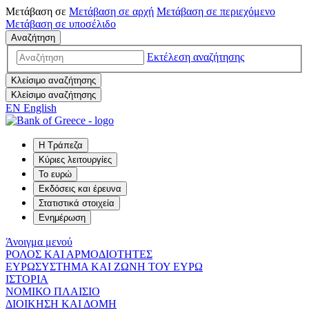
Μετάβαση σε
Μετάβαση σε
αρχή
Μετάβαση σε
περιεχόμενο
Μετάβαση σε
υποσέλιδο
Αναζήτηση
Εκτέλεση αναζήτησης
Κλείσιμο αναζήτησης
Κλείσιμο αναζήτησης
EN
English
Η Τράπεζα
Κύριες λειτουργίες
Το ευρώ
Εκδόσεις και έρευνα
Στατιστικά στοιχεία
Ενημέρωση
Άνοιγμα μενού
ΡΟΛΟΣ ΚΑΙ ΑΡΜΟΔΙΟΤΗΤΕΣ
ΕΥΡΩΣΥΣΤΗΜΑ ΚΑΙ ΖΩΝΗ ΤΟΥ ΕΥΡΩ
ΙΣΤΟΡΙΑ
ΝΟΜΙΚΟ ΠΛΑΙΣΙΟ
ΔΙΟΙΚΗΣΗ ΚΑΙ ΔΟΜΗ