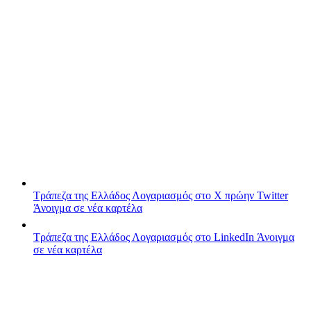
Τράπεζα της Ελλάδος
Λογαριασμός στο X πρώην Twitter
Άνοιγμα σε νέα καρτέλα
Τράπεζα της Ελλάδος
Λογαριασμός στο LinkedIn
Άνοιγμα
σε νέα καρτέλα