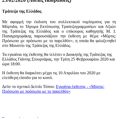
25/02/2020 (Λοιπές εκδηλώσεις)
Τράπεζα της Ελλάδος
Με αφορμή την έκδοση του συλλεκτικού νομίσματος για τη
Μύρτιδα, το Ίδρυμα Εκτύπωσης Τραπεζογραμματίων και Αξιών
της Τράπεζας της Ελλάδος και ο επίκουρος καθηγητής Μ. Ι.
Παπαγρηγοράκης παρουσιάζουν την έκθεση με θέμα «Μύρτις:
Πρόσωπο με πρόσωπο με το παρελθόν», η οποία θα φιλοξενηθεί
στο Μουσείο της Τράπεζας της Ελλάδος.
Τα εγκαίνια της έκθεσης θα τελέσει ο Διοικητής της Τράπεζας της
Ελλάδος Γιάννης Στουρνάρας, την Τρίτη 25 Φεβρουαρίου 2020 και
ώρα 18:00.
Η έκθεση θα διαρκέσει μέχρι τις 10 Απριλίου του 2020 με
ελεύθερη είσοδο για το κοινό.
Δείτε το σχετικό Δελτίο Τύπου:
Εγκαίνια έκθεσης - «Μύρτις:
Πρόσωπο με πρόσωπο με το παρελθόν»