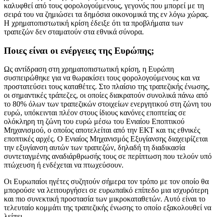
καλυφθεί από τους φορολογούμενους, γεγονός που μπορεί με τη
σειρά του να ζημιώσει τα δημόσια οικονομικά της εν λόγω χώρας.
Η χρηματοπιστωτική κρίση έδειξε ότι τα προβλήματα των
τραπεζών δεν σταματούν στα εθνικά σύνορα.
Ποιες είναι οι ενέργειες της Ευρώπης;
Ως αντίδραση στη χρηματοπιστωτική κρίση, η Ευρώπη
συσπειρώθηκε για να θωρακίσει τους φορολογούμενους και να
προστατεύσει τους καταθέτες. Στο πλαίσιο της τραπεζικής ένωσης,
οι σημαντικές τράπεζες, οι οποίες διακρατούν συνολικά πάνω από
το 80% όλων των τραπεζικών στοιχείων ενεργητικού στη ζώνη του
ευρώ, υπόκεινται πλέον στους ίδιους κανόνες εποπτείας σε
ολόκληρη τη ζώνη του ευρώ μέσω του Ενιαίου Εποπτικού
Μηχανισμού, ο οποίος αποτελείται από την ΕΚΤ και τις εθνικές
εποπτικές αρχές. Ο Ενιαίος Μηχανισμός Εξυγίανσης διαχειρίζεται
την εξυγίανση αυτών των τραπεζών, δηλαδή τη διαδικασία
συντεταγμένης αναδιάρθρωσής τους σε περίπτωση που τελούν υπό
πτώχευση ή ενδέχεται να πτωχεύσουν.
Οι Ευρωπαίοι ηγέτες συζητούν σήμερα τον τρόπο με τον οποίο θα
μπορούσε να λειτουργήσει σε ευρωπαϊκό επίπεδο μια ισχυρότερη
και πιο συνεκτική προστασία των μικροκαταθετών. Αυτό είναι το
τελευταίο κομμάτι της τραπεζικής ένωσης το οποίο εξακολουθεί να
λείπει.