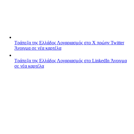
Τράπεζα της Ελλάδος
Λογαριασμός στο X πρώην Twitter
Άνοιγμα σε νέα καρτέλα
Τράπεζα της Ελλάδος
Λογαριασμός στο LinkedIn
Άνοιγμα
σε νέα καρτέλα