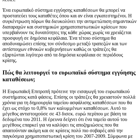
Ένα ευρωπαϊκό σύστημα εγγύησης καταθέσεων θα μπορεί να
προστατεύει τους καταθέτες όπου και αν είναι εγκατεστημένοι. Η
συγκέντρωση πόρων θα διευκολύνει την αντιμετώπιση σημαντικών
διαταραχών και συστημικών χρηματοπιστωτικών κρίσεων που
υπερβαίνουν τις δυνατότητες της κάθε χώρας χωρίς να χρειάζεται
προσφυγή σε δημόσια κεφάλαια. Ένα τέτοιο σύστημα θα
αποδυναμώσει επίσης τον σύνδεσμο μεταξύ τραπεζών και των
αντίστοιχων εθνικών κυβερνήσεων καθώς οι τράπεζες θα
εξαρτώνται λιγότερο από τα δημόσια κεφάλαια σε περιόδους
κρίσης.
Πώς θα λειτουργεί το ευρωπαϊκό σύστημα εγγύησης
καταθέσεων;
Η Ευρωπαϊκή Επιτροπή πρότεινε την εισαγωγή του ευρωπαϊκού
συστήματος κατά φάσεις. Επίσης οι τράπεζες θα χρειαστούν πολλά
χρόνια για τη δημιουργία ταμείου ασφάλισης καταθέσεων που θα
έχει ως στόχο το 0,8% των καλυμμένων καταθέσεων. Αυτό το
μέγεθος αντιστοιχούσε σε 43 δισεκ. ευρώ περίπου με βάση τα
δεδομένα του 2011. Η έρευνα δείχνει ότι ένα ταμείο αυτού του
μεγέθους επαρκεί για να καλύψει τις αποζημιώσεις που θα
απαιτούνταν ακόμη και σε κρίσεις πολύ πιο σοβαρές από την
παγκόσμια χρηματοπιστωτική κρίση του 2007-2009. Σύμφωνα με