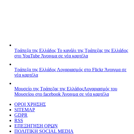
Τράπεζα της Ελλάδος
Το κανάλι της Τράπεζας της Ελλάδος
στο YouTube
Άνοιγμα σε νέα καρτέλα
Τράπεζα της Ελλάδος
Λογαριασμός στο Flickr
Άνοιγμα σε
νέα καρτέλα
Μουσείο της Τράπεζας της Ελλάδος
Λογαριασμός του
Μουσείου στο facebook
Άνοιγμα σε νέα καρτέλα
ΟΡΟΙ ΧΡΗΣΗΣ
SITEMAP
GDPR
RSS
ΕΠΕΞΗΓΗΣΗ ΟΡΩΝ
ΠΟΛΙΤΙΚΗ SOCIAL MEDIA