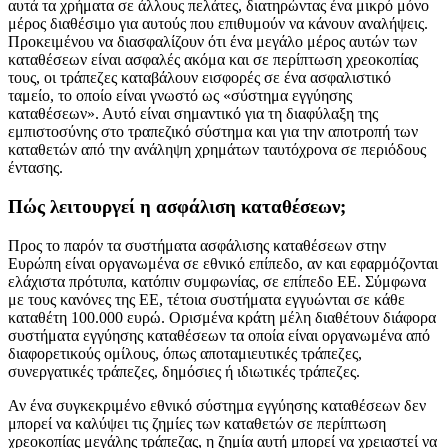
αυτά τα χρήματα σε άλλους πελάτες, διατηρώντας ένα μικρό μόνο
μέρος διαθέσιμο για αυτούς που επιθυμούν να κάνουν αναλήψεις.
Προκειμένου να διασφαλίζουν ότι ένα μεγάλο μέρος αυτών των
καταθέσεων είναι ασφαλές ακόμα και σε περίπτωση χρεοκοπίας
τους, οι τράπεζες καταβάλουν εισφορές σε ένα ασφαλιστικό
ταμείο, το οποίο είναι γνωστό ως «σύστημα εγγύησης
καταθέσεων». Αυτό είναι σημαντικό για τη διαφύλαξη της
εμπιστοσύνης στο τραπεζικό σύστημα και για την αποτροπή των
καταθετών από την ανάληψη χρημάτων ταυτόχρονα σε περιόδους
έντασης.
Πώς λειτουργεί η ασφάλιση καταθέσεων;
Προς το παρόν τα συστήματα ασφάλισης καταθέσεων στην
Ευρώπη είναι οργανωμένα σε εθνικό επίπεδο, αν και εφαρμόζονται
ελάχιστα πρότυπα, κατόπιν συμφωνίας, σε επίπεδο ΕΕ. Σύμφωνα
με τους κανόνες της ΕΕ, τέτοια συστήματα εγγυώνται σε κάθε
καταθέτη 100.000 ευρώ. Ορισμένα κράτη μέλη διαθέτουν διάφορα
συστήματα εγγύησης καταθέσεων τα οποία είναι οργανωμένα από
διαφορετικούς ομίλους, όπως αποταμιευτικές τράπεζες,
συνεργατικές τράπεζες, δημόσιες ή ιδιωτικές τράπεζες.
Αν ένα συγκεκριμένο εθνικό σύστημα εγγύησης καταθέσεων δεν
μπορεί να καλύψει τις ζημίες των καταθετών σε περίπτωση
χρεοκοπίας μεγάλης τράπεζας, η ζημία αυτή μπορεί να χρειαστεί να