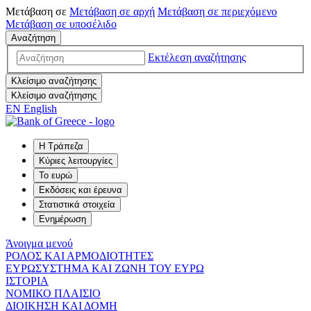
Μετάβαση σε
Μετάβαση σε
αρχή
Μετάβαση σε
περιεχόμενο
Μετάβαση σε
υποσέλιδο
Αναζήτηση
Εκτέλεση αναζήτησης
Κλείσιμο αναζήτησης
Κλείσιμο αναζήτησης
EN
English
Η Τράπεζα
Κύριες λειτουργίες
Το ευρώ
Εκδόσεις και έρευνα
Στατιστικά στοιχεία
Ενημέρωση
Άνοιγμα μενού
ΡΟΛΟΣ ΚΑΙ ΑΡΜΟΔΙΟΤΗΤΕΣ
ΕΥΡΩΣΥΣΤΗΜΑ ΚΑΙ ΖΩΝΗ ΤΟΥ ΕΥΡΩ
ΙΣΤΟΡΙΑ
ΝΟΜΙΚΟ ΠΛΑΙΣΙΟ
ΔΙΟΙΚΗΣΗ ΚΑΙ ΔΟΜΗ