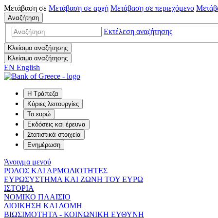
Μετάβαση σε
Μετάβαση σε
αρχή
Μετάβαση σε
περιεχόμενο
Μετάβ
Αναζήτηση
Εκτέλεση αναζήτησης
Κλείσιμο αναζήτησης
Κλείσιμο αναζήτησης
EN
English
Η Τράπεζα
Κύριες λειτουργίες
Το ευρώ
Εκδόσεις και έρευνα
Στατιστικά στοιχεία
Ενημέρωση
Άνοιγμα μενού
ΡΟΛΟΣ ΚΑΙ ΑΡΜΟΔΙΟΤΗΤΕΣ
ΕΥΡΩΣΥΣΤΗΜΑ ΚΑΙ ΖΩΝΗ ΤΟΥ ΕΥΡΩ
ΙΣΤΟΡΙΑ
ΝΟΜΙΚΟ ΠΛΑΙΣΙΟ
ΔΙΟΙΚΗΣΗ ΚΑΙ ΔΟΜΗ
ΒΙΩΣΙΜΟΤΗΤΑ - ΚΟΙΝΩΝΙΚΗ ΕΥΘΥΝΗ