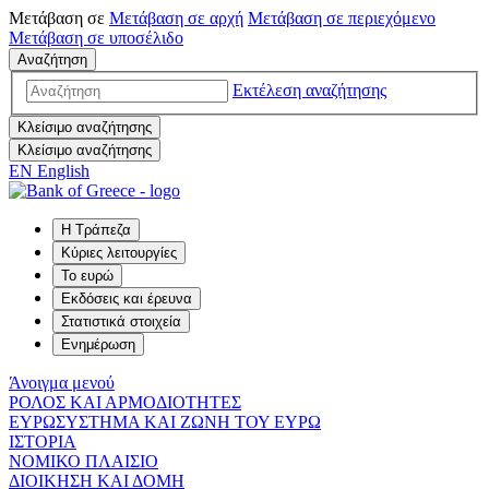
Μετάβαση σε
Μετάβαση σε
αρχή
Μετάβαση σε
περιεχόμενο
Μετάβαση σε
υποσέλιδο
Αναζήτηση
Εκτέλεση αναζήτησης
Κλείσιμο αναζήτησης
Κλείσιμο αναζήτησης
EN
English
Η Τράπεζα
Κύριες λειτουργίες
Το ευρώ
Εκδόσεις και έρευνα
Στατιστικά στοιχεία
Ενημέρωση
Άνοιγμα μενού
ΡΟΛΟΣ ΚΑΙ ΑΡΜΟΔΙΟΤΗΤΕΣ
ΕΥΡΩΣΥΣΤΗΜΑ ΚΑΙ ΖΩΝΗ ΤΟΥ ΕΥΡΩ
ΙΣΤΟΡΙΑ
ΝΟΜΙΚΟ ΠΛΑΙΣΙΟ
ΔΙΟΙΚΗΣΗ ΚΑΙ ΔΟΜΗ