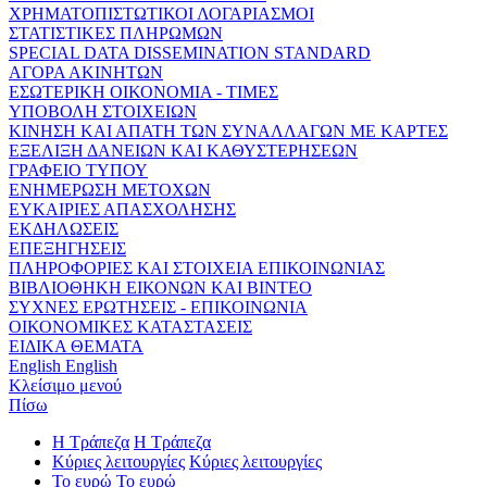
ΧΡΗΜΑΤΟΠΙΣΤΩΤΙΚΟΙ ΛΟΓΑΡΙΑΣΜΟΙ
ΣΤΑΤΙΣΤΙΚΕΣ ΠΛΗΡΩΜΩΝ
SPECIAL DATA DISSEMINATION STANDARD
ΑΓΟΡΑ ΑΚΙΝΗΤΩΝ
ΕΣΩΤΕΡΙΚΗ ΟΙΚΟΝΟΜΙΑ - ΤΙΜΕΣ
ΥΠΟΒΟΛΗ ΣΤΟΙΧΕΙΩΝ
ΚΙΝΗΣΗ ΚΑΙ ΑΠΑΤΗ ΤΩΝ ΣΥΝΑΛΛΑΓΩΝ ΜΕ ΚΑΡΤΕΣ
ΕΞΕΛΙΞΗ ΔΑΝΕΙΩΝ ΚΑΙ ΚΑΘΥΣΤΕΡΗΣΕΩΝ
ΓΡΑΦΕΙΟ ΤΥΠΟΥ
ΕΝΗΜΕΡΩΣΗ ΜΕΤΟΧΩΝ
ΕΥΚΑΙΡΙΕΣ ΑΠΑΣΧΟΛΗΣΗΣ
ΕΚΔΗΛΩΣΕΙΣ
ΕΠΕΞΗΓΗΣΕΙΣ
ΠΛΗΡΟΦΟΡΙΕΣ ΚΑΙ ΣΤΟΙΧΕΙΑ ΕΠΙΚΟΙΝΩΝΙΑΣ
ΒΙΒΛΙΟΘΗΚΗ ΕΙΚΟΝΩΝ ΚΑΙ ΒΙΝΤΕΟ
ΣΥΧΝΕΣ ΕΡΩΤΗΣΕΙΣ - ΕΠΙΚΟΙΝΩΝΙΑ
ΟΙΚΟΝΟΜΙΚΕΣ ΚΑΤΑΣΤΑΣΕΙΣ
ΕΙΔΙΚΑ ΘΕΜΑΤΑ
English
English
Κλείσιμο μενού
Πίσω
Η Τράπεζα
Η Τράπεζα
Κύριες λειτουργίες
Κύριες λειτουργίες
Το ευρώ
Το ευρώ