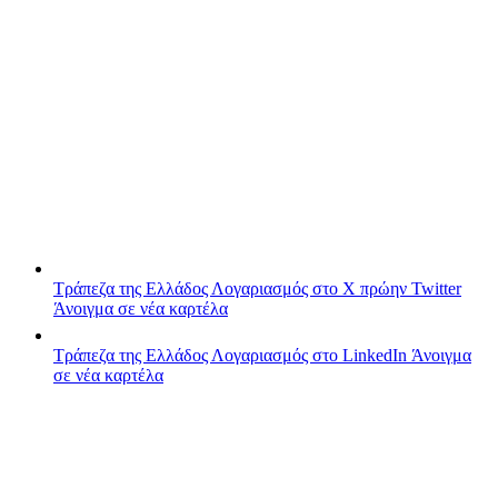
Τράπεζα της Ελλάδος
Λογαριασμός στο X πρώην Twitter
Άνοιγμα σε νέα καρτέλα
Τράπεζα της Ελλάδος
Λογαριασμός στο LinkedIn
Άνοιγμα
σε νέα καρτέλα