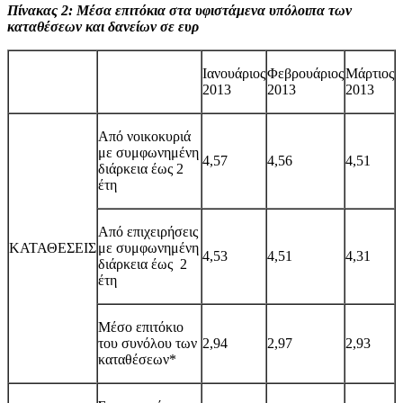
Πίνακας 2: Μέσα επιτόκια στα υφιστάμενα υπόλοιπα των
καταθέσεων και δανείων σε ευρ
Ιανουάριος
Φεβρουάριος
Μάρτιος
2013
2013
2013
Από νοικοκυριά
με συμφωνημένη
4,57
4,56
4,5
1
διάρκεια έως 2
έτη
Από επιχειρήσεις
ΚΑΤΑΘΕΣΕΙΣ
με συμφωνημένη
4,53
4,51
4,3
1
διάρκεια έως 2
έτη
Μέσο επιτόκιο
του συνόλου των
2,94
2,97
2,93
καταθέσεων*