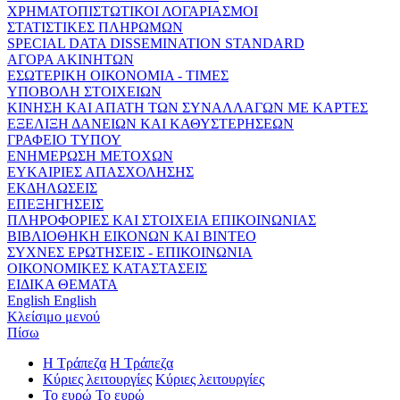
ΧΡΗΜΑΤΟΠΙΣΤΩΤΙΚΟΙ ΛΟΓΑΡΙΑΣΜΟΙ
ΣΤΑΤΙΣΤΙΚΕΣ ΠΛΗΡΩΜΩΝ
SPECIAL DATA DISSEMINATION STANDARD
ΑΓΟΡΑ ΑΚΙΝΗΤΩΝ
ΕΣΩΤΕΡΙΚΗ ΟΙΚΟΝΟΜΙΑ - ΤΙΜΕΣ
ΥΠΟΒΟΛΗ ΣΤΟΙΧΕΙΩΝ
ΚΙΝΗΣΗ ΚΑΙ ΑΠΑΤΗ ΤΩΝ ΣΥΝΑΛΛΑΓΩΝ ΜΕ ΚΑΡΤΕΣ
ΕΞΕΛΙΞΗ ΔΑΝΕΙΩΝ ΚΑΙ ΚΑΘΥΣΤΕΡΗΣΕΩΝ
ΓΡΑΦΕΙΟ ΤΥΠΟΥ
ΕΝΗΜΕΡΩΣΗ ΜΕΤΟΧΩΝ
ΕΥΚΑΙΡΙΕΣ ΑΠΑΣΧΟΛΗΣΗΣ
ΕΚΔΗΛΩΣΕΙΣ
ΕΠΕΞΗΓΗΣΕΙΣ
ΠΛΗΡΟΦΟΡΙΕΣ ΚΑΙ ΣΤΟΙΧΕΙΑ ΕΠΙΚΟΙΝΩΝΙΑΣ
ΒΙΒΛΙΟΘΗΚΗ ΕΙΚΟΝΩΝ ΚΑΙ ΒΙΝΤΕΟ
ΣΥΧΝΕΣ ΕΡΩΤΗΣΕΙΣ - ΕΠΙΚΟΙΝΩΝΙΑ
ΟΙΚΟΝΟΜΙΚΕΣ ΚΑΤΑΣΤΑΣΕΙΣ
ΕΙΔΙΚΑ ΘΕΜΑΤΑ
English
English
Κλείσιμο μενού
Πίσω
Η Τράπεζα
Η Τράπεζα
Κύριες λειτουργίες
Κύριες λειτουργίες
Το ευρώ
Το ευρώ