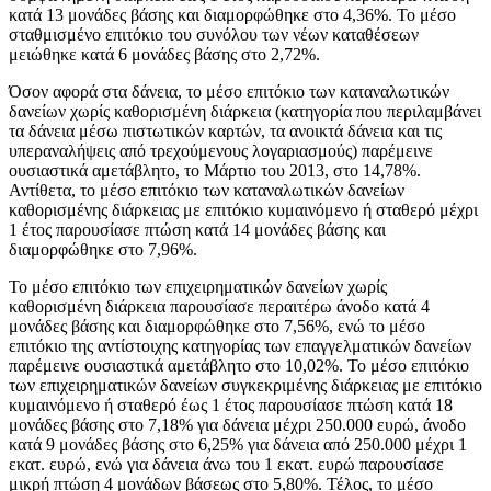
κατά 13 μονάδες βάσης και διαμορφώθηκε στο 4,36%. Το μέσο
σταθμισμένο επιτόκιο του συνόλου των νέων καταθέσεων
μειώθηκε κατά 6 μονάδες βάσης στο 2,72%.
Όσον αφορά στα δάνεια, το μέσο επιτόκιο των καταναλωτικών
δανείων χωρίς καθορισμένη διάρκεια (κατηγορία που περιλαμβάνει
τα δάνεια μέσω πιστωτικών καρτών, τα ανοικτά δάνεια και τις
υπεραναλήψεις από τρεχούμενους λογαριασμούς) παρέμεινε
ουσιαστικά αμετάβλητο, το Μάρτιο του 2013, στο 14,78%.
Αντίθετα, το μέσο επιτόκιο των καταναλωτικών δανείων
καθορισμένης διάρκειας με επιτόκιο κυμαινόμενο ή σταθερό μέχρι
1 έτος παρουσίασε πτώση κατά 14 μονάδες βάσης και
διαμορφώθηκε στο 7,96%.
Το μέσο επιτόκιο των επιχειρηματικών δανείων χωρίς
καθορισμένη διάρκεια παρουσίασε περαιτέρω άνοδο κατά 4
μονάδες βάσης και διαμορφώθηκε στο 7,56%, ενώ το μέσο
επιτόκιο της αντίστοιχης κατηγορίας των επαγγελματικών δανείων
παρέμεινε ουσιαστικά αμετάβλητο στο 10,02%. Το μέσο επιτόκιο
των επιχειρηματικών δανείων συγκεκριμένης διάρκειας με επιτόκιο
κυμαινόμενο ή σταθερό έως 1 έτος παρουσίασε πτώση κατά 18
μονάδες βάσης στο 7,18% για δάνεια μέχρι 250.000 ευρώ, άνοδο
κατά 9 μονάδες βάσης στο 6,25% για δάνεια από 250.000 μέχρι 1
εκατ. ευρώ, ενώ για δάνεια άνω του 1 εκατ. ευρώ παρουσίασε
μικρή πτώση 4 μονάδων βάσεως στο 5,80%. Τέλος, το μέσο