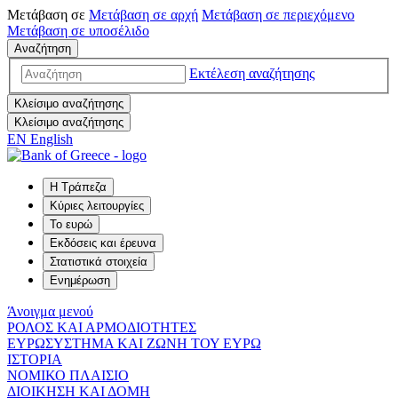
Μετάβαση σε
Μετάβαση σε
αρχή
Μετάβαση σε
περιεχόμενο
Μετάβαση σε
υποσέλιδο
Αναζήτηση
Εκτέλεση αναζήτησης
Κλείσιμο αναζήτησης
Κλείσιμο αναζήτησης
EN
English
Η Τράπεζα
Κύριες λειτουργίες
Το ευρώ
Εκδόσεις και έρευνα
Στατιστικά στοιχεία
Ενημέρωση
Άνοιγμα μενού
ΡΟΛΟΣ ΚΑΙ ΑΡΜΟΔΙΟΤΗΤΕΣ
ΕΥΡΩΣΥΣΤΗΜΑ ΚΑΙ ΖΩΝΗ ΤΟΥ ΕΥΡΩ
ΙΣΤΟΡΙΑ
ΝΟΜΙΚΟ ΠΛΑΙΣΙΟ
ΔΙΟΙΚΗΣΗ ΚΑΙ ΔΟΜΗ