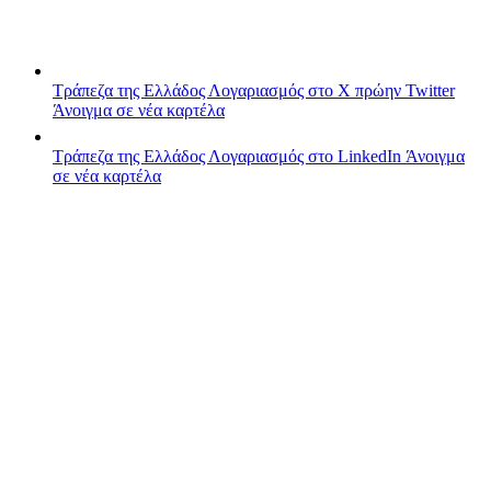
Τράπεζα της Ελλάδος
Λογαριασμός στο X πρώην Twitter
Άνοιγμα σε νέα καρτέλα
Τράπεζα της Ελλάδος
Λογαριασμός στο LinkedIn
Άνοιγμα
σε νέα καρτέλα