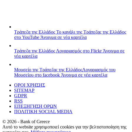
Τράπεζα της Ελλάδος
Το κανάλι της Τράπεζας της Ελλάδος
στο YouTube
Άνοιγμα σε νέα καρτέλα
Τράπεζα της Ελλάδος
Λογαριασμός στο Flickr
Άνοιγμα σε
νέα καρτέλα
Μουσείο της Τράπεζας της Ελλάδος
Λογαριασμός του
Μουσείου στο facebook
Άνοιγμα σε νέα καρτέλα
ΟΡΟΙ ΧΡΗΣΗΣ
SITEMAP
GDPR
RSS
ΕΠΕΞΗΓΗΣΗ ΟΡΩΝ
ΠΟΛΙΤΙΚΗ SOCIAL MEDIA
©
2026
- Bank of Greece
Αυτό το website χρησιμοποιεί cookies για την βελτιστοποίηση της