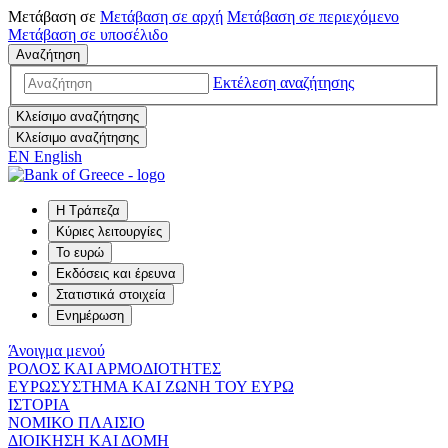
Μετάβαση σε
Μετάβαση σε
αρχή
Μετάβαση σε
περιεχόμενο
Μετάβαση σε
υποσέλιδο
Αναζήτηση
Εκτέλεση αναζήτησης
Κλείσιμο αναζήτησης
Κλείσιμο αναζήτησης
EN
English
Η Τράπεζα
Κύριες λειτουργίες
Το ευρώ
Εκδόσεις και έρευνα
Στατιστικά στοιχεία
Ενημέρωση
Άνοιγμα μενού
ΡΟΛΟΣ ΚΑΙ ΑΡΜΟΔΙΟΤΗΤΕΣ
ΕΥΡΩΣΥΣΤΗΜΑ ΚΑΙ ΖΩΝΗ ΤΟΥ ΕΥΡΩ
ΙΣΤΟΡΙΑ
ΝΟΜΙΚΟ ΠΛΑΙΣΙΟ
ΔΙΟΙΚΗΣΗ ΚΑΙ ΔΟΜΗ