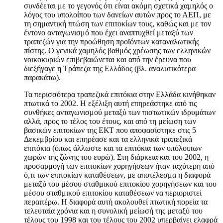
συνδέεται με το γεγονός ότι είναι ακόμη σχετικά χαμηλός ο
λόγος του υπολοίπου των δανείων αυτών προς το ΑΕΠ, με
τη σημαντική πτώση των επιτοκίων τους, καθώς και με τον
έντονο ανταγωνισμό που έχει αναπτυχθεί μεταξύ των
τραπεζών για την προώθηση προϊόντων καταναλωτικής
πίστης. Ο γενικά χαμηλός βαθμός χρέωσης των ελληνικών
νοικοκυριών επιβεβαιώνεται και από την έρευνα που
διεξήγαγε η Τράπεζα της Ελλάδος (βλ. αναλυτικότερα
παρακάτω).
Τα περισσότερα τραπεζικά επιτόκια στην Ελλάδα κινήθηκαν
πτωτικά το 2002. Η εξέλιξη αυτή επηρεάστηκε από τις
συνθήκες ανταγωνισμού μεταξύ των πιστωτικών ιδρυμάτων
αλλά, προς το τέλος του έτους, και από τη μείωση των
βασικών επιτοκίων της ΕΚΤ που αποφασίστηκε στις 5
Δεκεμβρίου και επηρέασε και τα ελληνικά τραπεζικά
επιτόκια (όπως άλλωστε και τα επιτόκια των υπόλοιπων
χωρών της ζώνης του ευρώ). Στη διάρκεια και του 2002, η
προσαρμογή των επιτοκίων χορηγήσεων ήταν ταχύτερη από
ό,τι των επιτοκίων καταθέσεων, με αποτέλεσμα η διαφορά
μεταξύ του μέσου σταθμικού επιτοκίου χορηγήσεων και του
μέσου σταθμικού επιτοκίου καταθέσεων να περιοριστεί
περαιτέρω. Η διαφορά αυτή ακολουθεί πτωτική πορεία τα
τελευταία χρόνια και η συνολική μείωσή της μεταξύ του
τέλους του 1998 και του τέλους του 2002 υπερβαίνει ελαφρά