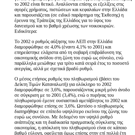
το 2002 είναι θετικό. Αναλύονται επίσης οι εξελίξεις στις
αγορές χρήματος, πιστώσεων και κεφαλαίων στην Ελλάδα
και παρουσιάζεται (σε ειδικό παράρτημα της Έκθεσης) η
έρευνα της Τράπεζας της Ελλάδος για το ύψος του
δανεισμού και το βαθμό χρέωσης των νοικοκυριών.
Ειδικότερα:
Το 2002 ο ρυθμός αύξησης του ΑΕΠ στην Ελλάδα
διαμορφώθηκε σε 4,0% (έναντι 4,1% το 2001) και
επηρεάστηκε ελάχιστα από τη σοβαρή επιβράδυνση της
οικονομικής ανόδου στη ζώνη του ευρώ ως σύνολο, ενώ
παράλληλα μειώθηκε για τρίτο κατά σειρά έτος το ποσοστό
ανεργίας, αλλά με σχετικά βραδύ ρυθμό.
Ο μέσος ετήσιος ρυθμός του πληθωρισμού (βάσει του
Δείκτη Τιμών Καταναλωτή) για ολόκληρο το 2002
διαμορφώθηκε σε 3,6%, παρουσιάζοντας μικρή μόνο άνοδο
σε σύγκριση με το 2001 (3,4%), ενώ ο πυρήνας του
πληθωρισμού έμεινε ουσιαστικά αμετάβλητος το 2002 και
διαμορφώθηκε επίσης σε 3,6%. Ωστόσο ο πληθωρισμός
διατηρήθηκε σε επίπεδο υψηλότερο εκείνου της ζώνης του
ευρώ ως συνόλου. Με δεδομένο τον υψηλό ρυθμό
ανάπτυξης και τη διαδικασία πραγματικής σύγκλισης της
οικονομίας, η απόκλιση του πληθωρισμού είναι σε κάποιο
βαθμό εύλογη, οφείλεται όμως επίσης στην επί πολλά έτη