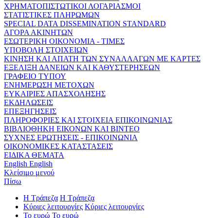
ΧΡΗΜΑΤΟΠΙΣΤΩΤΙΚΟΙ ΛΟΓΑΡΙΑΣΜΟΙ
ΣΤΑΤΙΣΤΙΚΕΣ ΠΛΗΡΩΜΩΝ
SPECIAL DATA DISSEMINATION STANDARD
ΑΓΟΡΑ ΑΚΙΝΗΤΩΝ
ΕΣΩΤΕΡΙΚΗ ΟΙΚΟΝΟΜΙΑ - ΤΙΜΕΣ
ΥΠΟΒΟΛΗ ΣΤΟΙΧΕΙΩΝ
ΚΙΝΗΣΗ ΚΑΙ ΑΠΑΤΗ ΤΩΝ ΣΥΝΑΛΛΑΓΩΝ ΜΕ ΚΑΡΤΕΣ
ΕΞΕΛΙΞΗ ΔΑΝΕΙΩΝ ΚΑΙ ΚΑΘΥΣΤΕΡΗΣΕΩΝ
ΓΡΑΦΕΙΟ ΤΥΠΟΥ
ΕΝΗΜΕΡΩΣΗ ΜΕΤΟΧΩΝ
ΕΥΚΑΙΡΙΕΣ ΑΠΑΣΧΟΛΗΣΗΣ
ΕΚΔΗΛΩΣΕΙΣ
ΕΠΕΞΗΓΗΣΕΙΣ
ΠΛΗΡΟΦΟΡΙΕΣ ΚΑΙ ΣΤΟΙΧΕΙΑ ΕΠΙΚΟΙΝΩΝΙΑΣ
ΒΙΒΛΙΟΘΗΚΗ ΕΙΚΟΝΩΝ ΚΑΙ ΒΙΝΤΕΟ
ΣΥΧΝΕΣ ΕΡΩΤΗΣΕΙΣ - ΕΠΙΚΟΙΝΩΝΙΑ
ΟΙΚΟΝΟΜΙΚΕΣ ΚΑΤΑΣΤΑΣΕΙΣ
ΕΙΔΙΚΑ ΘΕΜΑΤΑ
English
English
Κλείσιμο μενού
Πίσω
Η Τράπεζα
Η Τράπεζα
Κύριες λειτουργίες
Κύριες λειτουργίες
Το ευρώ
Το ευρώ