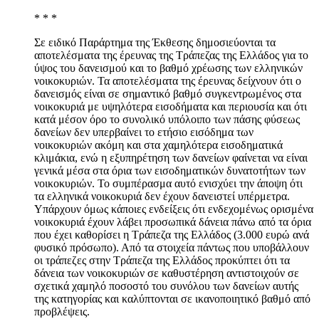
* * *
Σε ειδικό Παράρτημα της Έκθεσης δημοσιεύονται τα
αποτελέσματα της έρευνας της Τράπεζας της Ελλάδος για το
ύψος του δανεισμού και το βαθμό χρέωσης των ελληνικών
νοικοκυριών. Τα αποτελέσματα της έρευνας δείχνουν ότι ο
δανεισμός είναι σε σημαντικό βαθμό συγκεντρωμένος στα
νοικοκυριά με υψηλότερα εισοδήματα και περιουσία και ότι
κατά μέσον όρο το συνολικό υπόλοιπο των πάσης φύσεως
δανείων δεν υπερβαίνει το ετήσιο εισόδημα των
νοικοκυριών ακόμη και στα χαμηλότερα εισοδηματικά
κλιμάκια, ενώ η εξυπηρέτηση των δανείων φαίνεται να είναι
γενικά μέσα στα όρια των εισοδηματικών δυνατοτήτων των
νοικοκυριών. Το συμπέρασμα αυτό ενισχύει την άποψη ότι
τα ελληνικά νοικοκυριά δεν έχουν δανειστεί υπέρμετρα.
Υπάρχουν όμως κάποιες ενδείξεις ότι ενδεχομένως ορισμένα
νοικοκυριά έχουν λάβει προσωπικά δάνεια πάνω από τα όρια
που έχει καθορίσει η Τράπεζα της Ελλάδος (3.000 ευρώ ανά
φυσικό πρόσωπο). Από τα στοιχεία πάντως που υποβάλλουν
οι τράπεζες στην Τράπεζα της Ελλάδος προκύπτει ότι τα
δάνεια των νοικοκυριών σε καθυστέρηση αντιστοιχούν σε
σχετικά χαμηλό ποσοστό του συνόλου των δανείων αυτής
της κατηγορίας και καλύπτονται σε ικανοποιητικό βαθμό από
προβλέψεις.