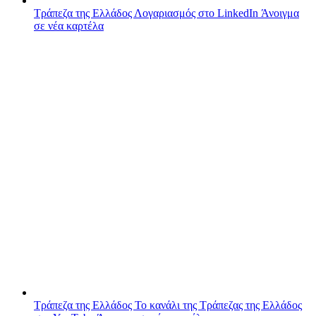
Τράπεζα της Ελλάδος
Λογαριασμός στο LinkedIn
Άνοιγμα
σε νέα καρτέλα
Τράπεζα της Ελλάδος
Το κανάλι της Τράπεζας της Ελλάδος