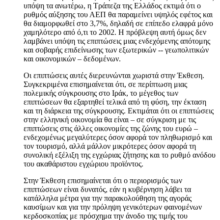
υπόψη τα ανωτέρω, η Τράπεζα της Ελλάδος εκτιμά ότι ο
ρυθμός αύξησης του ΑΕΠ θα παραμείνει υψηλός εφέτος και
θα διαμορφωθεί στο 3,7%, δηλαδή σε επίπεδο ελαφρά μόνο
χαμηλότερο από ό,τι το 2002. Η πρόβλεψη αυτή όμως δεν
λαμβάνει υπόψη τις επιπτώσεις μιας ενδεχόμενης απότομης
και σοβαρής επιδείνωσης των εξωτερικών -- γεωπολιτικών
και οικονομικών – δεδομένων.
Οι επιπτώσεις αυτές διερευνώνται χωριστά στην Έκθεση.
Συγκεκριμένα επισημαίνεται ότι, σε περίπτωση μιας
πολεμικής σύγκρουσης στο Ιράκ, το μέγεθος των
επιπτώσεων θα εξαρτηθεί τελικά από τη φύση, την έκταση
και τη διάρκεια της σύγκρουσης. Εκτιμάται ότι οι επιπτώσεις
στην ελληνική οικονομία θα είναι – σε σύγκριση με τις
επιπτώσεις στις άλλες οικονομίες της ζώνης του ευρώ –
ενδεχομένως μεγαλύτερες όσον αφορά τον πληθωρισμό και
τον τουρισμό, αλλά μάλλον μικρότερες όσον αφορά τη
συνολική εξέλιξη της εγχώριας ζήτησης και το ρυθμό ανόδου
του ακαθάριστου εγχώριου προϊόντος.
Στην Έκθεση επισημαίνεται ότι ο περιορισμός των
επιπτώσεων είναι δυνατός, εάν η κυβέρνηση λάβει τα
κατάλληλα μέτρα για την παρακολούθηση της αγοράς
καυσίμων και για την πρόληψη γενικότερων φαινομένων
κερδοσκοπίας με πρόσχημα την άνοδο της τιμής του