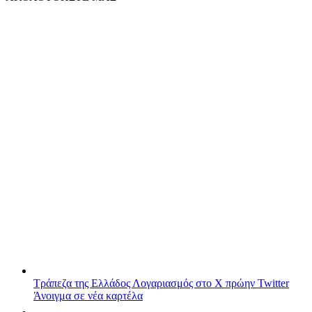
Τράπεζα της Ελλάδος
Λογαριασμός στο X πρώην Twitter
Άνοιγμα σε νέα καρτέλα