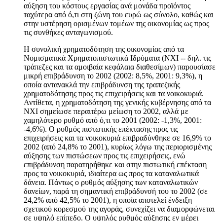
αύξηση του κόστους εργασίας ανά μονάδα προϊόντος
ταχύτερα από ό,τι στη ζώνη του ευρώ ως σύνολο, καθώς και
στην υστέρηση ορισμένων τομέων της οικονομίας ως προς
τις συνθήκες ανταγωνισμού.
Η συνολική χρηματοδότηση της οικονομίας από τα
Νομισματικά Χρηματοπιστωτικά Ιδρύματα (ΝΧΙ -- δηλ. τις
τράπεζες και τα αμοιβαία κεφάλαια διαθεσίμων) παρουσίασε
μικρή επιβράδυνση το 2002 (2002: 8,5%, 2001: 9,3%), η
οποία αντανακλά την επιβράδυνση της τραπεζικής
χρηματοδότησης προς τις επιχειρήσεις και τα νοικοκυριά.
Αντίθετα, η χρηματοδότηση της γενικής κυβέρνησης από τα
ΝΧΙ σημείωσε περαιτέρω μείωση το 2002, αλλά με
χαμηλότερο ρυθμό από ό,τι το 2001 (2002: -1,3%, 2001:
-4,6%). Ο ρυθμός πιστωτικής επέκτασης προς τις
επιχειρήσεις και τα νοικοκυριά επιβραδύνθηκε σε 16,9% το
2002 (από 24,8% το 2001), κυρίως λόγω της περιορισμένης
αύξησης των πιστώσεων προς τις επιχειρήσεις, ενώ
επιβράδυνση παρατηρήθηκε και στην πιστωτική επέκταση
προς τα νοικοκυριά, ιδιαίτερα ως προς τα καταναλωτικά
δάνεια. Πάντως ο ρυθμός αύξησης των καταναλωτικών
δανείων, παρά τη σημαντική επιβράδυνσή του το 2002 (σε
24,2% από 42,5% το 2001), η οποία αποτελεί ένδειξη
σχετικού κορεσμού της αγοράς, συνεχίζει να διαμορφώνεται
σε υψηλό επίπεδο. Ο υψηλός ρυθμός αύξησης εν μέρει