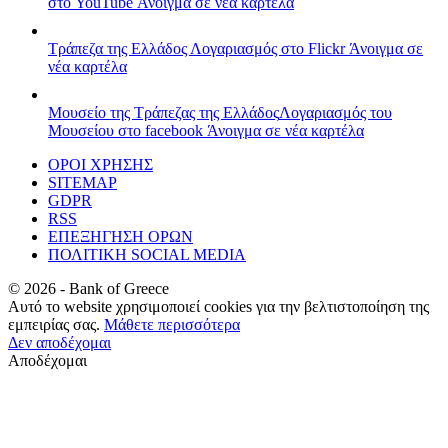
στο YouTube
Άνοιγμα σε νέα καρτέλα
Τράπεζα της Ελλάδος
Λογαριασμός στο Flickr
Άνοιγμα σε
νέα καρτέλα
Μουσείο της Τράπεζας της Ελλάδος
Λογαριασμός του
Μουσείου στο facebook
Άνοιγμα σε νέα καρτέλα
ΟΡΟΙ ΧΡΗΣΗΣ
SITEMAP
GDPR
RSS
ΕΠΕΞΗΓΗΣΗ ΟΡΩΝ
ΠΟΛΙΤΙΚΗ SOCIAL MEDIA
©
2026
- Bank of Greece
Αυτό το website χρησιμοποιεί cookies για την βελτιστοποίηση της
εμπειρίας σας.
Μάθετε περισσότερα
Δεν αποδέχομαι
Αποδέχομαι