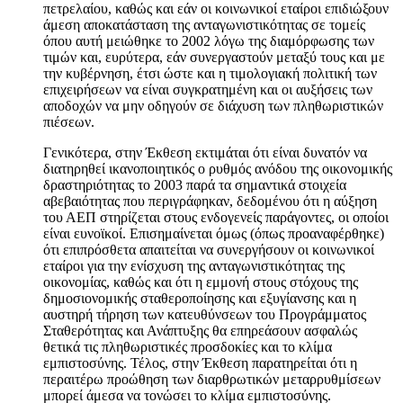
πετρελαίου, καθώς και εάν οι κοινωνικοί εταίροι επιδιώξουν
άμεση αποκατάσταση της ανταγωνιστικότητας σε τομείς
όπου αυτή μειώθηκε το 2002 λόγω της διαμόρφωσης των
τιμών και, ευρύτερα, εάν συνεργαστούν μεταξύ τους και με
την κυβέρνηση, έτσι ώστε και η τιμολογιακή πολιτική των
επιχειρήσεων να είναι συγκρατημένη και οι αυξήσεις των
αποδοχών να μην οδηγούν σε διάχυση των πληθωριστικών
πιέσεων.
Γενικότερα, στην Έκθεση εκτιμάται ότι είναι δυνατόν να
διατηρηθεί ικανοποιητικός ο ρυθμός ανόδου της οικονομικής
δραστηριότητας το 2003 παρά τα σημαντικά στοιχεία
αβεβαιότητας που περιγράφηκαν, δεδομένου ότι η αύξηση
του ΑΕΠ στηρίζεται στους ενδογενείς παράγοντες, οι οποίοι
είναι ευνοϊκοί. Επισημαίνεται όμως (όπως προαναφέρθηκε)
ότι επιπρόσθετα απαιτείται να συνεργήσουν οι κοινωνικοί
εταίροι για την ενίσχυση της ανταγωνιστικότητας της
οικονομίας, καθώς και ότι η εμμονή στους στόχους της
δημοσιονομικής σταθεροποίησης και εξυγίανσης και η
αυστηρή τήρηση των κατευθύνσεων του Προγράμματος
Σταθερότητας και Ανάπτυξης θα επηρεάσουν ασφαλώς
θετικά τις πληθωριστικές προσδοκίες και το κλίμα
εμπιστοσύνης. Τέλος, στην Έκθεση παρατηρείται ότι η
περαιτέρω προώθηση των διαρθρωτικών μεταρρυθμίσεων
μπορεί άμεσα να τονώσει το κλίμα εμπιστοσύνης.