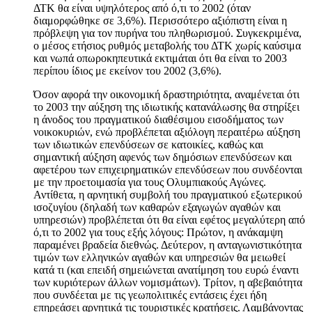
ΔΤΚ θα είναι υψηλότερος από ό,τι το 2002 (όταν
διαμορφώθηκε σε 3,6%). Περισσότερο αξιόπιστη είναι η
πρόβλεψη για τον πυρήνα του πληθωρισμού. Συγκεκριμένα,
ο μέσος ετήσιος ρυθμός μεταβολής του ΔΤΚ χωρίς καύσιμα
και νωπά οπωροκηπευτικά εκτιμάται ότι θα είναι το 2003
περίπου ίδιος με εκείνον του 2002 (3,6%).
Όσον αφορά την οικονομική δραστηριότητα, αναμένεται ότι
το 2003 την αύξηση της ιδιωτικής κατανάλωσης θα στηρίξει
η άνοδος του πραγματικού διαθέσιμου εισοδήματος των
νοικοκυριών, ενώ προβλέπεται αξιόλογη περαιτέρω αύξηση
των ιδιωτικών επενδύσεων σε κατοικίες, καθώς και
σημαντική αύξηση αφενός των δημόσιων επενδύσεων και
αφετέρου των επιχειρηματικών επενδύσεων που συνδέονται
με την προετοιμασία για τους Ολυμπιακούς Αγώνες.
Αντίθετα, η αρνητική συμβολή του πραγματικού εξωτερικού
ισοζυγίου (δηλαδή των καθαρών εξαγωγών αγαθών και
υπηρεσιών) προβλέπεται ότι θα είναι εφέτος μεγαλύτερη από
ό,τι το 2002 για τους εξής λόγους: Πρώτον, η ανάκαμψη
παραμένει βραδεία διεθνώς. Δεύτερον, η ανταγωνιστικότητα
τιμών των ελληνικών αγαθών και υπηρεσιών θα μειωθεί
κατά τι (και επειδή σημειώνεται ανατίμηση του ευρώ έναντι
των κυριότερων άλλων νομισμάτων). Τρίτον, η αβεβαιότητα
που συνδέεται με τις γεωπολιτικές εντάσεις έχει ήδη
επηρεάσει αρνητικά τις τουριστικές κρατήσεις. Λαμβάνοντας