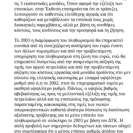
τις 3 εκατοστιαίες μονάδες. Όσον αφορά την εξέλιξη των
επιτοκίων, στην Έκθεση επισημαίνεται ότι οι τράπεζες
λειτουργούν σε καθεστώς ελεύθερης αγοράς και ότι
καθορίζουν και μεταβάλλουν τα επιτόκιά τους χωρίς
διοικητικές παρεμβάσεις, αλλά με βάση τις συνθήκες
κόστους, τους κινδύνους και την προσφορά και τη ζήτηση.
Το 2003 η διαμόρφωση του πληθωρισμού θα επηρεαστεί
ευνοϊκά από τη συνεχιζόμενη ανατίμηση του ευρώ έναντι
των άλλων νομισμάτων και από την προβλεπόμενη
υποχώρηση του πληθωρισμού στη ζώνη του ευρώ, ενώ θα
επηρεαστεί δυσμενώς από την αναμενόμενη αύξηση της
τιμής του αργού πετρελαίου και από την προβλεπόμενη
αύξηση του κόστους εργασίας ανά μονάδα προϊόντος στο μεν
σύνολο της ελληνικής οικονομίας με ελαφρά υψηλότερο
ρυθμό από ό,τι το 2002, στον δε επιχειρηματικό τομέα με
αισθητά υψηλότερο ρυθμό. Πάντως, ο υψηλός βαθμός
αβεβαιότητας ως προς τη μελλοντική εξέλιξη της τιμής του
πετρελαίου αλλά και τις επιπτώσεις της πρόσφατης
παρατεταμένης κακοκαιρίας στις τιμές των νωπών
οπωροκηπευτικών καθιστά ιδιαίτερα δύσκολη τη διατύπωση
αξιόπιστης πρόβλεψης για το μέσο επίπεδο του
πληθωρισμού σε ολόκληρο το 2003 με βάση τον ΔΤΚ. Η
απλή προβολή των σημερινών δεδομένων και τάσεων οδηγεί
στο συμπέρασμα ότι ο μέσος ετήσιος ρυθμός ανόδου του