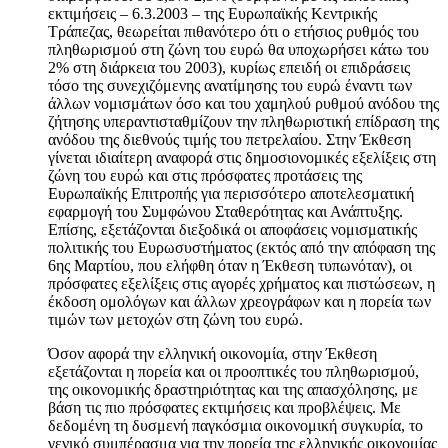
εκτιμήσεις – 6.3.2003 – της Ευρωπαϊκής Κεντρικής
Τράπεζας, θεωρείται πιθανότερο ότι ο ετήσιος ρυθμός του
πληθωρισμού στη ζώνη του ευρώ θα υποχωρήσει κάτω του
2% στη διάρκεια του 2003), κυρίως επειδή οι επιδράσεις
τόσο της συνεχιζόμενης ανατίμησης του ευρώ έναντι των
άλλων νομισμάτων όσο και του χαμηλού ρυθμού ανόδου της
ζήτησης υπεραντισταθμίζουν την πληθωριστική επίδραση της
ανόδου της διεθνούς τιμής του πετρελαίου. Στην Έκθεση
γίνεται ιδιαίτερη αναφορά στις δημοσιονομικές εξελίξεις στη
ζώνη του ευρώ και στις πρόσφατες προτάσεις της
Ευρωπαϊκής Επιτροπής για περισσότερο αποτελεσματική
εφαρμογή του Συμφώνου Σταθερότητας και Ανάπτυξης.
Επίσης, εξετάζονται διεξοδικά οι αποφάσεις νομισματικής
πολιτικής του Ευρωσυστήματος (εκτός από την απόφαση της
6ης Μαρτίου, που ελήφθη όταν η Έκθεση τυπωνόταν), οι
πρόσφατες εξελίξεις στις αγορές χρήματος και πιστώσεων, η
έκδοση ομολόγων και άλλων χρεογράφων και η πορεία των
τιμών των μετοχών στη ζώνη του ευρώ.
Όσον αφορά την ελληνική οικονομία, στην Έκθεση
εξετάζονται η πορεία και οι προοπτικές του πληθωρισμού,
της οικονομικής δραστηριότητας και της απασχόλησης, με
βάση τις πιο πρόσφατες εκτιμήσεις και προβλέψεις. Με
δεδομένη τη δυσμενή παγκόσμια οικονομική συγκυρία, το
γενικό συμπέρασμα για την πορεία της ελληνικής οικονομίας