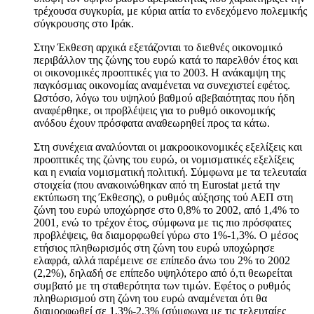
τρέχουσα συγκυρία, με κύρια αιτία το ενδεχόμενο πολεμικής
σύγκρουσης στο Ιράκ.
Στην Έκθεση αρχικά εξετάζονται το διεθνές οικονομικό
περιβάλλον της ζώνης του ευρώ κατά το παρελθόν έτος και
οι οικονομικές προοπτικές για το 2003. Η ανάκαμψη της
παγκόσμιας οικονομίας αναμένεται να συνεχιστεί εφέτος.
Ωστόσο, λόγω του υψηλού βαθμού αβεβαιότητας που ήδη
αναφέρθηκε, οι προβλέψεις για το ρυθμό οικονομικής
ανόδου έχουν πρόσφατα αναθεωρηθεί προς τα κάτω.
Στη συνέχεια αναλύονται οι μακροοικονομικές εξελίξεις και
προοπτικές της ζώνης του ευρώ, οι νομισματικές εξελίξεις
και η ενιαία νομισματική πολιτική. Σύμφωνα με τα τελευταία
στοιχεία (που ανακοινώθηκαν από τη Eurostat μετά την
εκτύπωση της Έκθεσης), ο ρυθμός αύξησης τού ΑΕΠ στη
ζώνη του ευρώ υποχώρησε στο 0,8% το 2002, από 1,4% το
2001, ενώ το τρέχον έτος, σύμφωνα με τις πιο πρόσφατες
προβλέψεις, θα διαμορφωθεί γύρω στο 1%-1,3%. Ο μέσος
ετήσιος πληθωρισμός στη ζώνη του ευρώ υποχώρησε
ελαφρά, αλλά παρέμεινε σε επίπεδο άνω του 2% το 2002
(2,2%), δηλαδή σε επίπεδο υψηλότερο από ό,τι θεωρείται
συμβατό με τη σταθερότητα των τιμών. Εφέτος ο ρυθμός
πληθωρισμού στη ζώνη του ευρώ αναμένεται ότι θα
διαμορφωθεί σε 1,3%-2,3% (σύμφωνα με τις τελευταίες